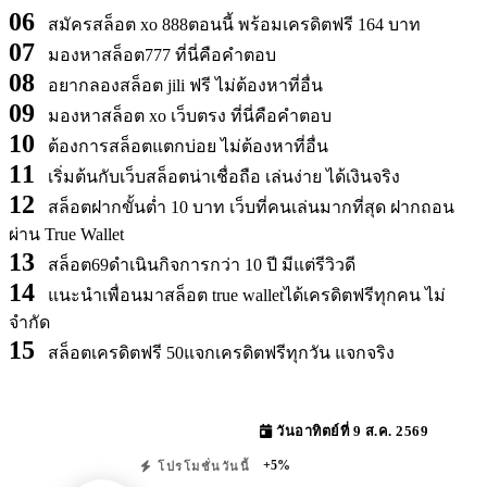
06
สมัครสล็อต xo 888ตอนนี้ พร้อมเครดิตฟรี 164 บาท
07
มองหาสล็อต777 ที่นี่คือคำตอบ
08
อยากลองสล็อต jili ฟรี ไม่ต้องหาที่อื่น
09
มองหาสล็อต xo เว็บตรง ที่นี่คือคำตอบ
10
ต้องการสล็อตแตกบ่อย ไม่ต้องหาที่อื่น
11
เริ่มต้นกับเว็บสล็อตน่าเชื่อถือ เล่นง่าย ได้เงินจริง
12
สล็อตฝากขั้นต่ำ 10 บาท เว็บที่คนเล่นมากที่สุด ฝากถอน
ผ่าน True Wallet
13
สล็อต69ดำเนินกิจการกว่า 10 ปี มีแต่รีวิวดี
14
แนะนำเพื่อนมาสล็อต true walletได้เครดิตฟรีทุกคน ไม่
จำกัด
15
สล็อตเครดิตฟรี 50แจกเครดิตฟรีทุกวัน แจกจริง
วันอาทิตย์ที่ 9 ส.ค. 2569
+5%
โปรโมชั่นวันนี้