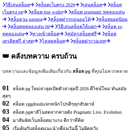
วิธีเล่นสล็อต
สล็อตเว็บตรง 2026
เล่นสล็อต
สล็อต
เว็บตรง pg
สล็อต true wallet
สล็อต pragmatic ทดลองเล่น
สล็อต ka gaming
สล็อตฝากถอนออโต้
สล็อตยอดนิยม
สล็อตทดลองเล่น jili
วิธีเล่นสล็อตให้แตก
สล็อต xo
ทดลองเล่น
ทางเข้าสล็อต
สมัครสล็อตฟรี
สล็อต
เครดิตฟรี ล่าสุด
โหลดสล็อต
สล็อตฝากวอเลท
👑 คลังบทความ
ครบถ้วน
บทความและข้อมูลเพิ่มเติมเกี่ยวกับ
สล็อต pg
ที่คุณไม่ควรพลาด
01
สล็อต pg ใหม่ล่าสุดเปิดตัวล่าสุดปี 2026 ดีไซน์ใหม่ ทันสมัย
สุดๆ
02
สล็อต yggdrasilแจกหนักโปรดีๆทุกสัปดาห์
03
สล็อต pgคาสิโนสดจากค่ายดัง Pragmatic Live, Evolution
04
มาสัมผัสเว็บสล็อตมาแรง ดีกว่าที่คิด
05
เริ่มต้นกับสล็อตแนะนำเพื่อนวันนี้ ไม่ผิดหวัง