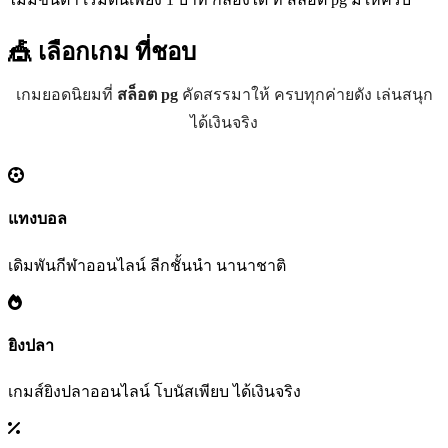
🎪 เลือกเกม
ที่ชอบ
เกมยอดนิยมที่
สล็อต pg
คัดสรรมาให้ ครบทุกค่ายดัง เล่นสนุก
ได้เงินจริง
แทงบอล
เดิมพันกีฬาออนไลน์ ลีกชั้นนำ นานาชาติ
ยิงปลา
เกมส์ยิงปลาออนไลน์ โบนัสเพียบ ได้เงินจริง