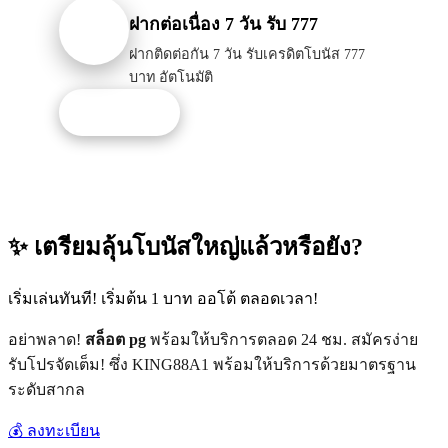
ฝากต่อเนื่อง 7 วัน รับ 777
ฝากติดต่อกัน 7 วัน รับเครดิตโบนัส 777
บาท อัตโนมัติ
รับโปรนี้
✨ เตรียมลุ้นโบนัสใหญ่แล้วหรือยัง?
เริ่มเล่นทันที! เริ่มต้น 1 บาท ออโต้ ตลอดเวลา!
อย่าพลาด!
สล็อต pg
พร้อมให้บริการตลอด 24 ชม. สมัครง่าย
รับโปรจัดเต็ม! ซึ่ง KING88A1 พร้อมให้บริการด้วยมาตรฐาน
ระดับสากล
💰 ลงทะเบียน