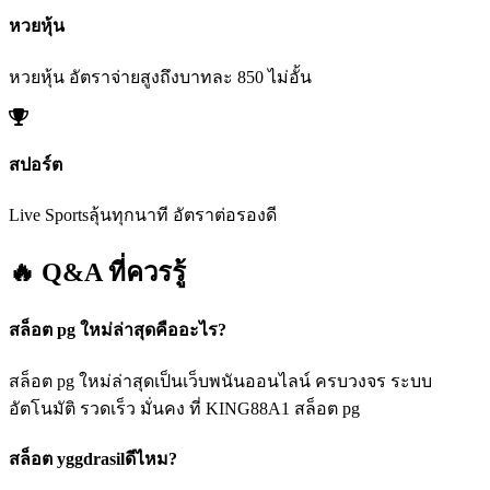
หวยหุ้น
หวยหุ้น อัตราจ่ายสูงถึงบาทละ 850 ไม่อั้น
สปอร์ต
Live Sportsลุ้นทุกนาที อัตราต่อรองดี
🔥 Q&A
ที่ควรรู้
สล็อต pg ใหม่ล่าสุดคืออะไร?
สล็อต pg ใหม่ล่าสุดเป็นเว็บพนันออนไลน์ ครบวงจร ระบบ
อัตโนมัติ รวดเร็ว มั่นคง ที่ KING88A1 สล็อต pg
สล็อต yggdrasilดีไหม?