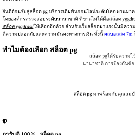
ยินดีต้อนรับสู่สล็อต pg บริการเดิมพันออนไลน์ระดับโลก ผ่า
โดยองค์กรตรวจสอบระดับนานาชาติ ที่ขาดไม่ได้คือสล็อต yggdras
สล็อต yggdrasil
ให้เลือกอีกด้วย สำหรับเว็บสล็อตมาแรงนั้นมีความ
ตีความปลอดภัยและความมั่นคงทางการเงิน ทั้งนี้
ผลบอลสด 7m
ก
ทำไมต้องเลือก
สล็อต pg
สล็อต pgได้รับความไว
นานาชาติ การป้องกันข้อม
สล็อต pg
มาพร้อมกับคุณสมบัติเ
การันตี 100% | สล็อต pg