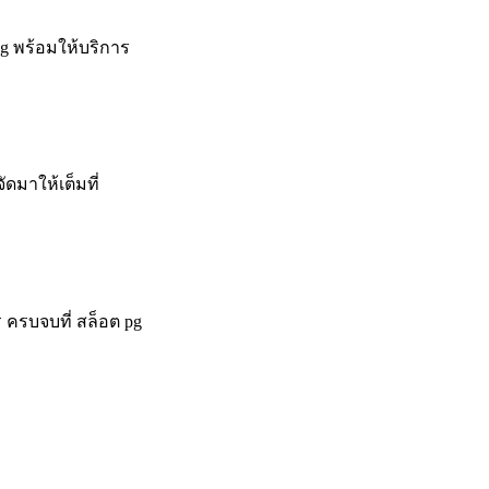
g พร้อมให้บริการ
ัดมาให้เต็มที่
 ครบจบที่ สล็อต pg