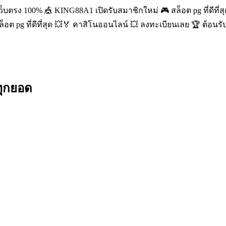
ตรง 100% 🎪 KING88A1 เปิดรับสมาชิกใหม่ 🎮 สล็อต pg ที่ดีที่สุ
 pg ที่ดีที่สุด 💥
🏅 คาสิโนออนไลน์ 💥 ลงทะเบียนเลย 🏆 ต้อนรั
ทุกยอด