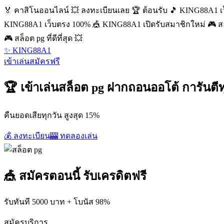
🏅 คาสิโนออนไลน์ 💥 ลงทะเบียนเลย 🏆 ต้อนรับ 🎵 KING88A1 เว็บ
KING88A1 เว็บตรง 100% 🎪 KING88A1 เปิดรับสมาชิกใหม่ 🎮 สล็อต
🎮 สล็อต pg ที่ดีที่สุด 💥
✨ KING88A1
เข้าเล่น
สมัครฟรี
🏆 เข้าเล่นสล็อต pg ฝากถอนออโต้ การันตี
คืนยอดเสียทุกวัน สูงสุด 15%
💰 ลงทะเบียน
🎰 ทดลองเล่น
🎪 สมัครตอนนี้ รับเครดิตฟรี
รับทันที 5000 บาท + โบนัส 98%
สมัครบริการ