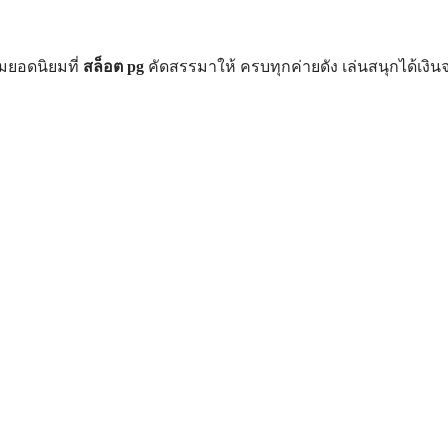
มยอดนิยมที่
สล็อต pg
คัดสรรมาให้ ครบทุกค่ายดัง เล่นสนุกได้เงินจ