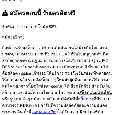
🎪 สมัครตอนนี้ รับเครดิตฟรี
รับทันที 5000 บาท + โบนัส 98%
สมัครบริการ
ยินดีต้อนรับสู่สล็อต pg บริการเดิมพันออนไลน์ระดับโลก ผ่าน
มาตรฐาน ISO 9001 รวมถึง PAGCOR ได้รับใบอนุญาตดำเนิน
ธุรกิจถูกต้องตามกฎหมาย ระบบการเงินรับรองมาตรฐาน PCI-
DSS รับรองโดยองค์กรตรวจสอบระดับนานาชาติ ที่ขาดไม่ได้
คือสล็อต yggdrasilก็พร้อมให้บริการ รวมถึง
เว็บสล็อต
ที่หลายคน
ให้ความสนใจ รวมถึง
สล็อต pg ใหม่ล่าสุด
ที่หลายคนให้ความ
สนใจ นอกจากนี้ยังมี
สล็อต yggdrasil
ให้เลือกอีกด้วย สำหรับเว็บ
สล็อตมาแรงนั้นมีความโดดเด่น ไม่ว่าจะเป็น
สล็อตแนะนำเพื่อน
หรือรูปแบบอื่นๆ สมัครและเริ่มเล่นได้ทันทีที่
สล็อต pg
ที่มีระบบ
ครบวงจร KING88A1 การันตีความปลอดภัยและความมั่นคง
ทางการเงิน ทั้งนี้
ผลบอลสด 7m
ก็ได้รับความนิยมไม่แพ้กัน