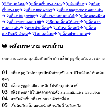
วิธีเล่นสล็อต
สล็อตเว็บตรง 2026
เล่นสล็อต
สล็อต
เว็บตรง pg
สล็อต true wallet
สล็อต pragmatic ทดลองเล่น
สล็อต ka gaming
สล็อตฝากถอนออโต้
สล็อตยอดนิยม
สล็อตทดลองเล่น jili
วิธีเล่นสล็อตให้แตก
สล็อต xo
ทดลองเล่น
ทางเข้าสล็อต
สมัครสล็อตฟรี
สล็อต
เครดิตฟรี ล่าสุด
โหลดสล็อต
สล็อตฝากวอเลท
👑 คลังบทความ
ครบถ้วน
บทความและข้อมูลเพิ่มเติมเกี่ยวกับ
สล็อต pg
ที่คุณไม่ควรพลาด
01
สล็อต pg ใหม่ล่าสุดเปิดตัวล่าสุดปี 2026 ดีไซน์ใหม่ ทันสมัย
สุดๆ
02
สล็อต yggdrasilแจกหนักโปรดีๆทุกสัปดาห์
03
สล็อต pgคาสิโนสดจากค่ายดัง Pragmatic Live, Evolution
04
มาสัมผัสเว็บสล็อตมาแรง ดีกว่าที่คิด
05
เริ่มต้นกับสล็อตแนะนำเพื่อนวันนี้ ไม่ผิดหวัง