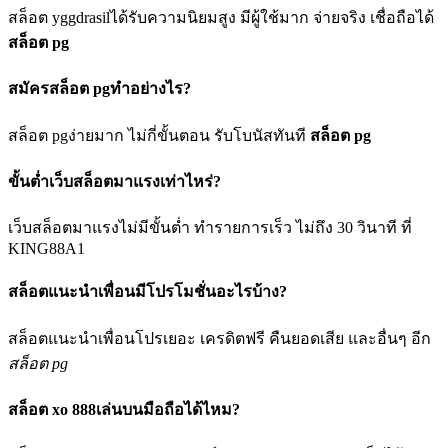
สล็อต yggdrasilได้รับความนิยมสูง มีผู้ใช้มาก จ่ายจริง เชื่อถือได้
สล็อต pg
สมัครสล็อต pgทำอย่างไร?
สล็อต pgง่ายมาก ไม่กี่ขั้นตอน รับโบนัสทันที
สล็อต pg
ขั้นต่ำเว็บสล็อตมาแรงเท่าไหร่?
เว็บสล็อตมาแรงไม่มีขั้นต่ำ ทำรายการเร็ว ไม่ถึง 30 วินาที ที่
KING88A1
สล็อตแนะนำเพื่อนมีโปรโมชั่นอะไรบ้าง?
สล็อตแนะนำเพื่อนโปรเยอะ เครดิตฟรี คืนยอดเสีย และอื่นๆ อีก
สล็อต pg
สล็อต xo 888เล่นบนมือถือได้ไหม?