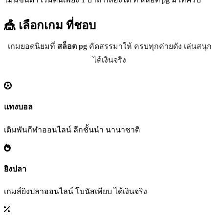
🎪 เลือกเกม
ที่ชอบ
เกมยอดนิยมที่
สล็อต pg
คัดสรรมาให้ ครบทุกค่ายดัง เล่นสนุก
ได้เงินจริง
แทงบอล
เดิมพันกีฬาออนไลน์ ลีกชั้นนำ นานาชาติ
ยิงปลา
เกมส์ยิงปลาออนไลน์ โบนัสเพียบ ได้เงินจริง