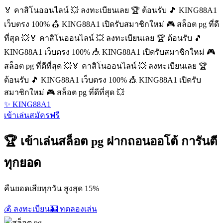
🏅 คาสิโนออนไลน์ 💥 ลงทะเบียนเลย 🏆 ต้อนรับ 🎵 KING88A1
เว็บตรง 100% 🎪 KING88A1 เปิดรับสมาชิกใหม่ 🎮 สล็อต pg ที่ดี
ที่สุด 💥
🏅 คาสิโนออนไลน์ 💥 ลงทะเบียนเลย 🏆 ต้อนรับ 🎵
KING88A1 เว็บตรง 100% 🎪 KING88A1 เปิดรับสมาชิกใหม่ 🎮
สล็อต pg ที่ดีที่สุด 💥
🏅 คาสิโนออนไลน์ 💥 ลงทะเบียนเลย 🏆
ต้อนรับ 🎵 KING88A1 เว็บตรง 100% 🎪 KING88A1 เปิดรับ
สมาชิกใหม่ 🎮 สล็อต pg ที่ดีที่สุด 💥
✨ KING88A1
เข้าเล่น
สมัครฟรี
🏆 เข้าเล่นสล็อต pg ฝากถอนออโต้ การันตี
ทุกยอด
คืนยอดเสียทุกวัน สูงสุด 15%
💰 ลงทะเบียน
🎰 ทดลองเล่น