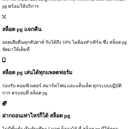
pg พร้อมให้บริการ
สล็อต pg แจกคืน
ยอดเสียคืนทุกสัปดาห์ รับได้ถึง 10% ไม่ต้องทำเทิร์น ซึ่ง สล็อต pg
จัดมาให้เต็มที่
สล็อต pg เล่นได้ทุกแพลตฟอร์ม
รองรับ คอมพิวเตอร์ สมาร์ทโฟน และแท็บเล็ต ทุกระบบปฏิบัติ
การ ครบจบที่ สล็อต pg
ฝากถอนเท่าไหร่ก็ได้ สล็อต pg
ไม่มีขั้นต่ำ เริ่มต้นเพียง 1 บาท ก็ลองได้ ที่ สล็อต pg มีให้ครบ