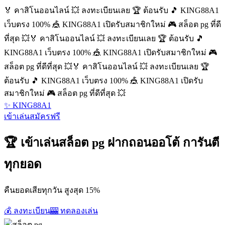
🏅 คาสิโนออนไลน์ 💥 ลงทะเบียนเลย 🏆 ต้อนรับ 🎵 KING88A1
เว็บตรง 100% 🎪 KING88A1 เปิดรับสมาชิกใหม่ 🎮 สล็อต pg ที่ดี
ที่สุด 💥
🏅 คาสิโนออนไลน์ 💥 ลงทะเบียนเลย 🏆 ต้อนรับ 🎵
KING88A1 เว็บตรง 100% 🎪 KING88A1 เปิดรับสมาชิกใหม่ 🎮
สล็อต pg ที่ดีที่สุด 💥
🏅 คาสิโนออนไลน์ 💥 ลงทะเบียนเลย 🏆
ต้อนรับ 🎵 KING88A1 เว็บตรง 100% 🎪 KING88A1 เปิดรับ
สมาชิกใหม่ 🎮 สล็อต pg ที่ดีที่สุด 💥
✨ KING88A1
เข้าเล่น
สมัครฟรี
🏆 เข้าเล่นสล็อต pg ฝากถอนออโต้ การันตี
ทุกยอด
คืนยอดเสียทุกวัน สูงสุด 15%
💰 ลงทะเบียน
🎰 ทดลองเล่น