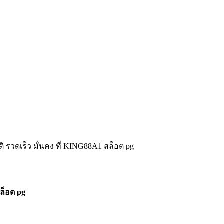
 รวดเร็ว มั่นคง ที่ KING88A1 สล็อต pg
ล็อต pg