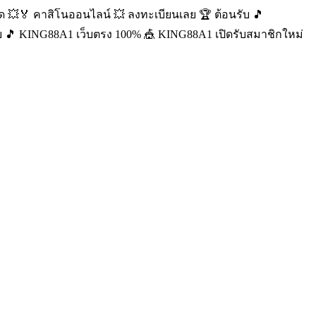
ด 💥
🏅 คาสิโนออนไลน์ 💥 ลงทะเบียนเลย 🏆 ต้อนรับ 🎵
บ 🎵 KING88A1 เว็บตรง 100% 🎪 KING88A1 เปิดรับสมาชิกใหม่