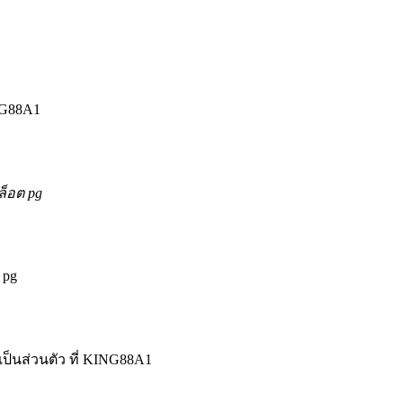
ING88A1
ล็อต pg
 pg
็นส่วนตัว ที่ KING88A1