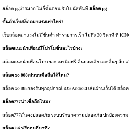
สล็อต pgง่ายมาก ไม่กี่ขั้นตอน รับโบนัสทันที
สล็อต pg
ขั้นต่ำเว็บสล็อตมาแรงเท่าไหร่?
เว็บสล็อตมาแรงไม่มีขั้นต่ำ ทำรายการเร็ว ไม่ถึง 30 วินาที ที่ K
สล็อตแนะนำเพื่อนมีโปรโมชั่นอะไรบ้าง?
สล็อตแนะนำเพื่อนโปรเยอะ เครดิตฟรี คืนยอดเสีย และอื่นๆ อีก
ส
สล็อต xo 888เล่นบนมือถือได้ไหม?
สล็อต xo 888รองรับทุกอุปกรณ์ iOS Android เล่นผ่านเว็บได้ สล็อต
สล็อต777น่าเชื่อถือไหม?
สล็อต777มั่นคงปลอดภัย ระบบรักษาความปลอดภัย ปกป้องความเป
สล็อต jili ฟรีถอนกี่นาที?