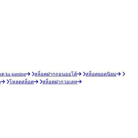
อต ka gaming
สล็อตฝากถอนออโต้
สล็อตยอดนิยม
ด
โหลดสล็อต
สล็อตฝากวอเลท