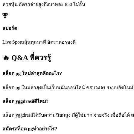
หวยหุ้น อัตราจ่ายสูงถึงบาทละ 850 ไม่อั้น
สปอร์ต
Live Sportsลุ้นทุกนาที อัตราต่อรองดี
🔥 Q&A
ที่ควรรู้
สล็อต pg ใหม่ล่าสุดคืออะไร?
สล็อต pg ใหม่ล่าสุดเป็นเว็บพนันออนไลน์ ครบวงจร ระบบอัตโนมัติ
สล็อต yggdrasilดีไหม?
สล็อต yggdrasilได้รับความนิยมสูง มีผู้ใช้มาก จ่ายจริง เชื่อถือได้
ส
สมัครสล็อต pgทำอย่างไร?