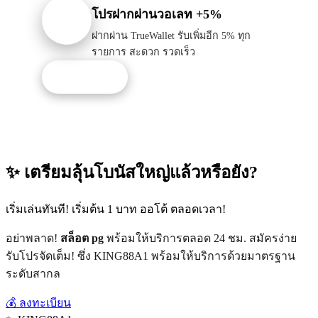
โปรฝากผ่านวอเลท +5%
ฝากผ่าน TrueWallet รับเพิ่มอีก 5% ทุก
รายการ สะดวก รวดเร็ว
รับโปรนี้
✨ เตรียมลุ้นโบนัสใหญ่แล้วหรือยัง?
เริ่มเล่นทันที! เริ่มต้น 1 บาท ออโต้ ตลอดเวลา!
อย่าพลาด!
สล็อต pg
พร้อมให้บริการตลอด 24 ชม. สมัครง่าย
รับโปรจัดเต็ม! ซึ่ง KING88A1 พร้อมให้บริการด้วยมาตรฐาน
ระดับสากล
💰 ลงทะเบียน