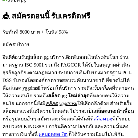
🎪 สมัครตอนนี้ รับเครดิตฟรี
รับทันที 5000 บาท + โบนัส 98%
สมัครบริการ
ยินดีต้อนรับสู่สล็อต pg บริการเดิมพันออนไลน์ระดับโลก ผ่าน
มาตรฐาน ISO 9001 รวมถึง PAGCOR ได้รับใบอนุญาตดำเนิน
ธุรกิจถูกต้องตามกฎหมาย ระบบการเงินรับรองมาตรฐาน PCI-
DSS รับรองโดยองค์กรตรวจสอบระดับนานาชาติ ที่ขาดไม่ได้
คือสล็อต yggdrasilก็พร้อมให้บริการ รวมถึง
เว็บสล็อต
ที่หลายคน
ให้ความสนใจ รวมถึง
สล็อต pg ใหม่ล่าสุด
ที่หลายคนให้ความ
สนใจ นอกจากนี้ยังมี
สล็อต yggdrasil
ให้เลือกอีกด้วย สำหรับเว็บ
สล็อตมาแรงนั้นมีความโดดเด่น ไม่ว่าจะเป็น
สล็อตแนะนำเพื่อน
หรือรูปแบบอื่นๆ สมัครและเริ่มเล่นได้ทันทีที่
สล็อต pg
ที่มีระบบ
ครบวงจร KING88A1 การันตีความปลอดภัยและความมั่นคง
ทางการเงิน ทั้งนี้
ผลบอลสด 7m
ก็ได้รับความนิยมไม่แพ้กัน