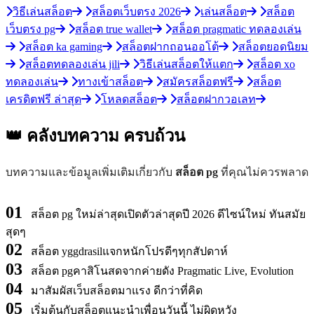
วิธีเล่นสล็อต
สล็อตเว็บตรง 2026
เล่นสล็อต
สล็อต
เว็บตรง pg
สล็อต true wallet
สล็อต pragmatic ทดลองเล่น
สล็อต ka gaming
สล็อตฝากถอนออโต้
สล็อตยอดนิยม
สล็อตทดลองเล่น jili
วิธีเล่นสล็อตให้แตก
สล็อต xo
ทดลองเล่น
ทางเข้าสล็อต
สมัครสล็อตฟรี
สล็อต
เครดิตฟรี ล่าสุด
โหลดสล็อต
สล็อตฝากวอเลท
👑 คลังบทความ
ครบถ้วน
บทความและข้อมูลเพิ่มเติมเกี่ยวกับ
สล็อต pg
ที่คุณไม่ควรพลาด
01
สล็อต pg ใหม่ล่าสุดเปิดตัวล่าสุดปี 2026 ดีไซน์ใหม่ ทันสมัย
สุดๆ
02
สล็อต yggdrasilแจกหนักโปรดีๆทุกสัปดาห์
03
สล็อต pgคาสิโนสดจากค่ายดัง Pragmatic Live, Evolution
04
มาสัมผัสเว็บสล็อตมาแรง ดีกว่าที่คิด
05
เริ่มต้นกับสล็อตแนะนำเพื่อนวันนี้ ไม่ผิดหวัง