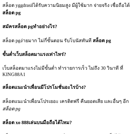
สล็อต yggdrasilได้รับความนิยมสูง มีผู้ใช้มาก จ่ายจริง เชื่อถือได้
สล็อต pg
สมัครสล็อต pgทำอย่างไร?
สล็อต pgง่ายมาก ไม่กี่ขั้นตอน รับโบนัสทันที
สล็อต pg
ขั้นต่ำเว็บสล็อตมาแรงเท่าไหร่?
เว็บสล็อตมาแรงไม่มีขั้นต่ำ ทำรายการเร็ว ไม่ถึง 30 วินาที ที่
KING88A1
สล็อตแนะนำเพื่อนมีโปรโมชั่นอะไรบ้าง?
สล็อตแนะนำเพื่อนโปรเยอะ เครดิตฟรี คืนยอดเสีย และอื่นๆ อีก
สล็อต pg
สล็อต xo 888เล่นบนมือถือได้ไหม?