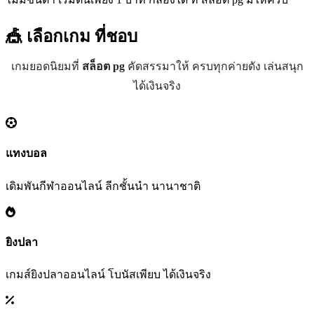
🎪 เลือกเกม
ที่ชอบ
เกมยอดนิยมที่
สล็อต pg
คัดสรรมาให้ ครบทุกค่ายดัง เล่นสนุก
ได้เงินจริง
แทงบอล
เดิมพันกีฬาออนไลน์ ลีกชั้นนำ นานาชาติ
ยิงปลา
เกมส์ยิงปลาออนไลน์ โบนัสเพียบ ได้เงินจริง