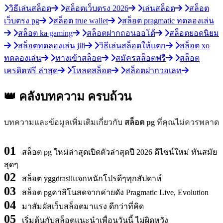
วิธีเล่นสล็อต
สล็อตเว็บตรง 2026
เล่นสล็อต
สล็อต
เว็บตรง pg
สล็อต true wallet
สล็อต pragmatic ทดลองเล่น
สล็อต ka gaming
สล็อตฝากถอนออโต้
สล็อตยอดนิยม
สล็อตทดลองเล่น jili
วิธีเล่นสล็อตให้แตก
สล็อต xo
ทดลองเล่น
ทางเข้าสล็อต
สมัครสล็อตฟรี
สล็อต
เครดิตฟรี ล่าสุด
โหลดสล็อต
สล็อตฝากวอเลท
👑 คลังบทความ
ครบถ้วน
บทความและข้อมูลเพิ่มเติมเกี่ยวกับ
สล็อต pg
ที่คุณไม่ควรพลาด
01
สล็อต pg ใหม่ล่าสุดเปิดตัวล่าสุดปี 2026 ดีไซน์ใหม่ ทันสมัย
สุดๆ
02
สล็อต yggdrasilแจกหนักโปรดีๆทุกสัปดาห์
03
สล็อต pgคาสิโนสดจากค่ายดัง Pragmatic Live, Evolution
04
มาสัมผัสเว็บสล็อตมาแรง ดีกว่าที่คิด
05
เริ่มต้นกับสล็อตแนะนำเพื่อนวันนี้ ไม่ผิดหวัง