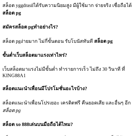
สล็อต yggdrasilได้รับความนิยมสูง มีผู้ใช้มาก จ่ายจริง เชื่อถือได้
สล็อต pg
สมัครสล็อต pgทำอย่างไร?
สล็อต pgง่ายมาก ไม่กี่ขั้นตอน รับโบนัสทันที
สล็อต pg
ขั้นต่ำเว็บสล็อตมาแรงเท่าไหร่?
เว็บสล็อตมาแรงไม่มีขั้นต่ำ ทำรายการเร็ว ไม่ถึง 30 วินาที ที่
KING88A1
สล็อตแนะนำเพื่อนมีโปรโมชั่นอะไรบ้าง?
สล็อตแนะนำเพื่อนโปรเยอะ เครดิตฟรี คืนยอดเสีย และอื่นๆ อีก
สล็อต pg
สล็อต xo 888เล่นบนมือถือได้ไหม?