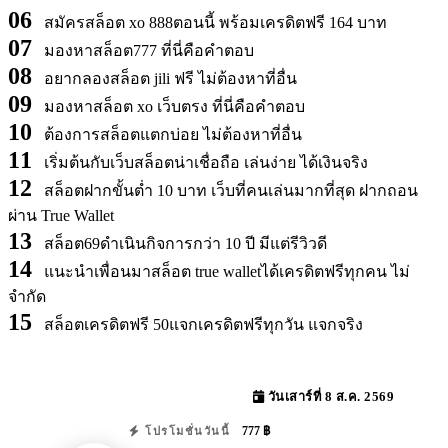
06
สมัครสล็อต xo 888ตอนนี้ พร้อมเครดิตฟรี 164 บาท
07
มองหาสล็อต777 ที่นี่คือคำตอบ
08
อยากลองสล็อต jili ฟรี ไม่ต้องหาที่อื่น
09
มองหาสล็อต xo เว็บตรง ที่นี่คือคำตอบ
10
ต้องการสล็อตแตกบ่อย ไม่ต้องหาที่อื่น
11
เริ่มต้นกับเว็บสล็อตน่าเชื่อถือ เล่นง่าย ได้เงินจริง
12
สล็อตฝากขั้นต่ำ 10 บาท เว็บที่คนเล่นมากที่สุด ฝากถอน
ผ่าน True Wallet
13
สล็อต69ดำเนินกิจการกว่า 10 ปี มีแต่รีวิวดี
14
แนะนำเพื่อนมาสล็อต true walletได้เครดิตฟรีทุกคน ไม่
จำกัด
15
สล็อตเครดิตฟรี 50แจกเครดิตฟรีทุกวัน แจกจริง
วันเสาร์ที่ 8 ส.ค. 2569
777 ฿
โปรโมชั่นวันนี้