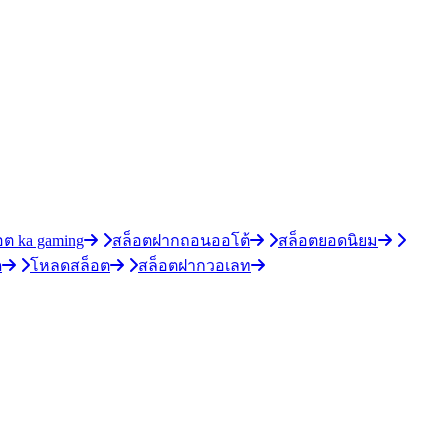
อต ka gaming
สล็อตฝากถอนออโต้
สล็อตยอดนิยม
ด
โหลดสล็อต
สล็อตฝากวอเลท