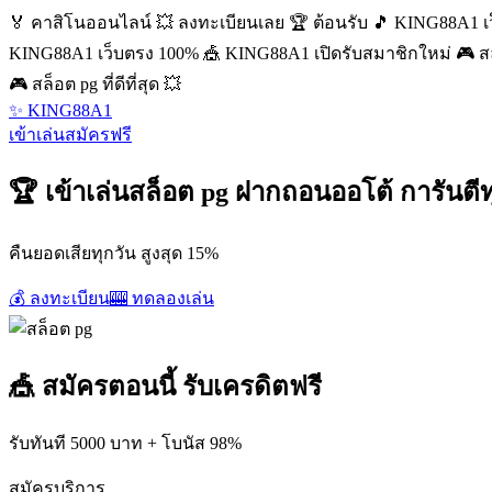
🏅 คาสิโนออนไลน์ 💥 ลงทะเบียนเลย 🏆 ต้อนรับ 🎵 KING88A1 เว็บ
KING88A1 เว็บตรง 100% 🎪 KING88A1 เปิดรับสมาชิกใหม่ 🎮 สล็อต
🎮 สล็อต pg ที่ดีที่สุด 💥
✨ KING88A1
เข้าเล่น
สมัครฟรี
🏆 เข้าเล่นสล็อต pg ฝากถอนออโต้ การันตี
คืนยอดเสียทุกวัน สูงสุด 15%
💰 ลงทะเบียน
🎰 ทดลองเล่น
🎪 สมัครตอนนี้ รับเครดิตฟรี
รับทันที 5000 บาท + โบนัส 98%
สมัครบริการ