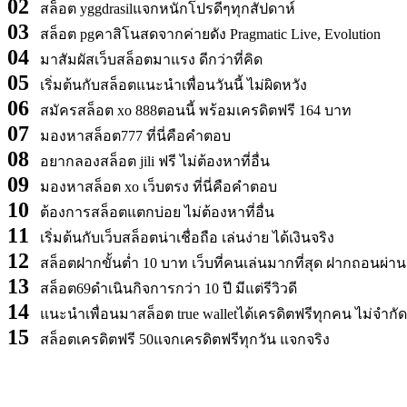
02
สล็อต yggdrasilแจกหนักโปรดีๆทุกสัปดาห์
03
สล็อต pgคาสิโนสดจากค่ายดัง Pragmatic Live, Evolution
04
มาสัมผัสเว็บสล็อตมาแรง ดีกว่าที่คิด
05
เริ่มต้นกับสล็อตแนะนำเพื่อนวันนี้ ไม่ผิดหวัง
06
สมัครสล็อต xo 888ตอนนี้ พร้อมเครดิตฟรี 164 บาท
07
มองหาสล็อต777 ที่นี่คือคำตอบ
08
อยากลองสล็อต jili ฟรี ไม่ต้องหาที่อื่น
09
มองหาสล็อต xo เว็บตรง ที่นี่คือคำตอบ
10
ต้องการสล็อตแตกบ่อย ไม่ต้องหาที่อื่น
11
เริ่มต้นกับเว็บสล็อตน่าเชื่อถือ เล่นง่าย ได้เงินจริง
12
สล็อตฝากขั้นต่ำ 10 บาท เว็บที่คนเล่นมากที่สุด ฝากถอนผ่าน 
13
สล็อต69ดำเนินกิจการกว่า 10 ปี มีแต่รีวิวดี
14
แนะนำเพื่อนมาสล็อต true walletได้เครดิตฟรีทุกคน ไม่จำกัด
15
สล็อตเครดิตฟรี 50แจกเครดิตฟรีทุกวัน แจกจริง