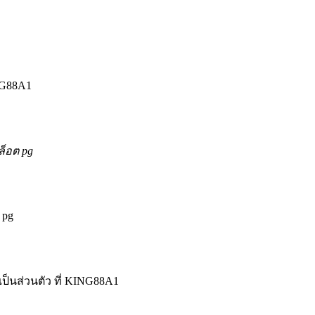
ING88A1
ล็อต pg
 pg
็นส่วนตัว ที่ KING88A1