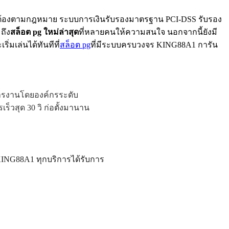
ถูกต้องตามกฎหมาย ระบบการเงินรับรองมาตรฐาน PCI-DSS รับรอง
ถึง
สล็อต pg ใหม่ล่าสุด
ที่หลายคนให้ความสนใจ นอกจากนี้ยังมี
ิ่มเล่นได้ทันทีที่
สล็อต pg
ที่มีระบบครบวงจร KING88A1 การัน
ิหารงานโดยองค์กรระดับ
็วสุด 30 วิ ก่อตั้งมานาน
่ KING88A1 ทุกบริการได้รับการ