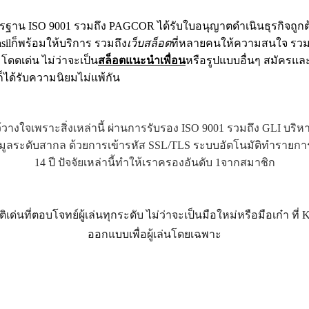
นมาตรฐาน ISO 9001 รวมถึง PAGCOR ได้รับใบอนุญาตดำเนินธุรกิจ
ilก็พร้อมให้บริการ รวมถึง
เว็บสล็อต
ที่หลายคนให้ความสนใจ รวม
โดดเด่น ไม่ว่าจะเป็น
สล็อตแนะนำเพื่อน
หรือรูปแบบอื่นๆ สมัครและเร
็ได้รับความนิยมไม่แพ้กัน
้วางใจเพราะสิ่งเหล่านี้ ผ่านการรับรอง ISO 9001 รวมถึง GLI บร
ูลระดับสากล ด้วยการเข้ารหัส SSL/TLS ระบบอัตโนมัติทำรายการเร
14 ปี ปัจจัยเหล่านี้ทำให้เราครองอันดับ 1จากสมาชิก
ด่นที่ตอบโจทย์ผู้เล่นทุกระดับ ไม่ว่าจะเป็นมือใหม่หรือมือเก๋า ที
ออกแบบเพื่อผู้เล่นโดยเฉพาะ