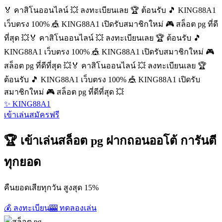
🏅 คาสิโนออนไลน์ 💥 ลงทะเบียนเลย 🏆 ต้อนรับ 🎵 KING88A1
เว็บตรง 100% 🎪 KING88A1 เปิดรับสมาชิกใหม่ 🎮 สล็อต pg ที่ดี
ที่สุด 💥
🏅 คาสิโนออนไลน์ 💥 ลงทะเบียนเลย 🏆 ต้อนรับ 🎵
KING88A1 เว็บตรง 100% 🎪 KING88A1 เปิดรับสมาชิกใหม่ 🎮
สล็อต pg ที่ดีที่สุด 💥
🏅 คาสิโนออนไลน์ 💥 ลงทะเบียนเลย 🏆
ต้อนรับ 🎵 KING88A1 เว็บตรง 100% 🎪 KING88A1 เปิดรับ
สมาชิกใหม่ 🎮 สล็อต pg ที่ดีที่สุด 💥
✨ KING88A1
เข้าเล่น
สมัครฟรี
🏆 เข้าเล่นสล็อต pg ฝากถอนออโต้ การันตี
ทุกยอด
คืนยอดเสียทุกวัน สูงสุด 15%
💰 ลงทะเบียน
🎰 ทดลองเล่น