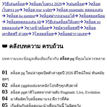
วิธีเล่นสล็อต
สล็อตเว็บตรง 2026
เล่นสล็อต
สล็อต
เว็บตรง pg
สล็อต true wallet
สล็อต pragmatic ทดลองเล่น
สล็อต ka gaming
สล็อตฝากถอนออโต้
สล็อตยอดนิยม
สล็อตทดลองเล่น jili
วิธีเล่นสล็อตให้แตก
สล็อต xo
ทดลองเล่น
ทางเข้าสล็อต
สมัครสล็อตฟรี
สล็อต
เครดิตฟรี ล่าสุด
โหลดสล็อต
สล็อตฝากวอเลท
👑 คลังบทความ
ครบถ้วน
บทความและข้อมูลเพิ่มเติมเกี่ยวกับ
สล็อต pg
ที่คุณไม่ควรพลาด
01
สล็อต pg ใหม่ล่าสุดเปิดตัวล่าสุดปี 2026 ดีไซน์ใหม่ ทันสมัย
สุดๆ
02
สล็อต yggdrasilแจกหนักโปรดีๆทุกสัปดาห์
03
สล็อต pgคาสิโนสดจากค่ายดัง Pragmatic Live, Evolution
04
มาสัมผัสเว็บสล็อตมาแรง ดีกว่าที่คิด
05
เริ่มต้นกับสล็อตแนะนำเพื่อนวันนี้ ไม่ผิดหวัง