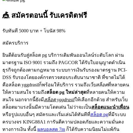
🎪 สมัครตอนนี้ รับเครดิตฟรี
รับทันที 5000 บาท + โบนัส 98%
สมัครบริการ
ยินดีต้อนรับสู่สล็อต pg บริการเดิมพันออนไลน์ระดับโลก ผ่าน
มาตรฐาน ISO 9001 รวมถึง PAGCOR ได้รับใบอนุญาตดำเนิน
ธุรกิจถูกต้องตามกฎหมาย ระบบการเงินรับรองมาตรฐาน PCI-
DSS รับรองโดยองค์กรตรวจสอบระดับนานาชาติ ที่ขาดไม่ได้
คือสล็อต yggdrasilก็พร้อมให้บริการ รวมถึง
เว็บสล็อต
ที่หลายคน
ให้ความสนใจ รวมถึง
สล็อต pg ใหม่ล่าสุด
ที่หลายคนให้ความ
สนใจ นอกจากนี้ยังมี
สล็อต yggdrasil
ให้เลือกอีกด้วย สำหรับเว็บ
สล็อตมาแรงนั้นมีความโดดเด่น ไม่ว่าจะเป็น
สล็อตแนะนำเพื่อน
หรือรูปแบบอื่นๆ สมัครและเริ่มเล่นได้ทันทีที่
สล็อต pg
ที่มีระบบ
ครบวงจร KING88A1 การันตีความปลอดภัยและความมั่นคง
ทางการเงิน ทั้งนี้
ผลบอลสด 7m
ก็ได้รับความนิยมไม่แพ้กัน