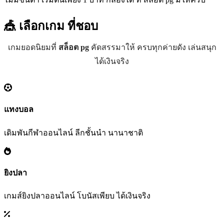
🎪 เลือกเกม
ที่ชอบ
เกมยอดนิยมที่
สล็อต pg
คัดสรรมาให้ ครบทุกค่ายดัง เล่นสนุก
ได้เงินจริง
แทงบอล
เดิมพันกีฬาออนไลน์ ลีกชั้นนำ นานาชาติ
ยิงปลา
เกมส์ยิงปลาออนไลน์ โบนัสเพียบ ได้เงินจริง