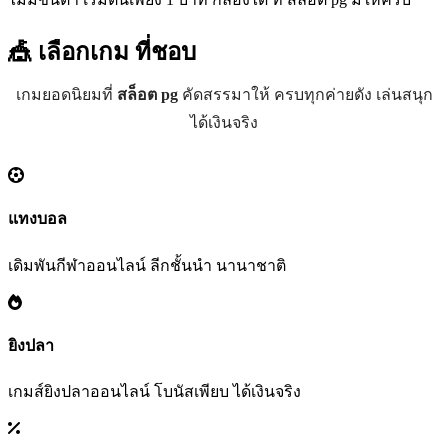
🎪 เลือกเกม
ที่ชอบ
เกมยอดนิยมที่
สล็อต pg
คัดสรรมาให้ ครบทุกค่ายดัง เล่นสนุก
ได้เงินจริง
แทงบอล
เดิมพันกีฬาออนไลน์ ลีกชั้นนำ นานาชาติ
ยิงปลา
เกมส์ยิงปลาออนไลน์ โบนัสเพียบ ได้เงินจริง