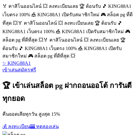
🏅 คาสิโนออนไลน์ 💥 ลงทะเบียนเลย 🏆 ต้อนรับ 🎵 KING88A1
เว็บตรง 100% 🎪 KING88A1 เปิดรับสมาชิกใหม่ 🎮 สล็อต pg ที่ดี
ที่สุด 💥
🏅 คาสิโนออนไลน์ 💥 ลงทะเบียนเลย 🏆 ต้อนรับ 🎵
KING88A1 เว็บตรง 100% 🎪 KING88A1 เปิดรับสมาชิกใหม่ 🎮
สล็อต pg ที่ดีที่สุด 💥
🏅 คาสิโนออนไลน์ 💥 ลงทะเบียนเลย 🏆
ต้อนรับ 🎵 KING88A1 เว็บตรง 100% 🎪 KING88A1 เปิดรับ
สมาชิกใหม่ 🎮 สล็อต pg ที่ดีที่สุด 💥
✨ KING88A1
เข้าเล่น
สมัครฟรี
🏆 เข้าเล่นสล็อต pg ฝากถอนออโต้ การันตี
ทุกยอด
คืนยอดเสียทุกวัน สูงสุด 15%
💰 ลงทะเบียน
🎰 ทดลองเล่น