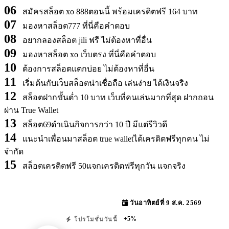
06
สมัครสล็อต xo 888ตอนนี้ พร้อมเครดิตฟรี 164 บาท
07
มองหาสล็อต777 ที่นี่คือคำตอบ
08
อยากลองสล็อต jili ฟรี ไม่ต้องหาที่อื่น
09
มองหาสล็อต xo เว็บตรง ที่นี่คือคำตอบ
10
ต้องการสล็อตแตกบ่อย ไม่ต้องหาที่อื่น
11
เริ่มต้นกับเว็บสล็อตน่าเชื่อถือ เล่นง่าย ได้เงินจริง
12
สล็อตฝากขั้นต่ำ 10 บาท เว็บที่คนเล่นมากที่สุด ฝากถอน
ผ่าน True Wallet
13
สล็อต69ดำเนินกิจการกว่า 10 ปี มีแต่รีวิวดี
14
แนะนำเพื่อนมาสล็อต true walletได้เครดิตฟรีทุกคน ไม่
จำกัด
15
สล็อตเครดิตฟรี 50แจกเครดิตฟรีทุกวัน แจกจริง
วันอาทิตย์ที่ 9 ส.ค. 2569
+5%
โปรโมชั่นวันนี้