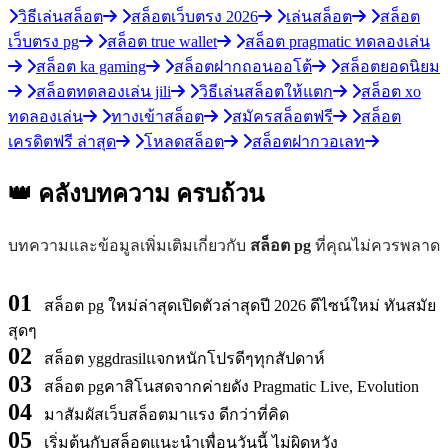
วิธีเล่นสล็อต
สล็อตเว็บตรง 2026
เล่นสล็อต
สล็อต
เว็บตรง pg
สล็อต true wallet
สล็อต pragmatic ทดลองเล่น
สล็อต ka gaming
สล็อตฝากถอนออโต้
สล็อตยอดนิยม
สล็อตทดลองเล่น jili
วิธีเล่นสล็อตให้แตก
สล็อต xo
ทดลองเล่น
ทางเข้าสล็อต
สมัครสล็อตฟรี
สล็อต
เครดิตฟรี ล่าสุด
โหลดสล็อต
สล็อตฝากวอเลท
👑 คลังบทความ
ครบถ้วน
บทความและข้อมูลเพิ่มเติมเกี่ยวกับ
สล็อต pg
ที่คุณไม่ควรพลาด
01
สล็อต pg ใหม่ล่าสุดเปิดตัวล่าสุดปี 2026 ดีไซน์ใหม่ ทันสมัย
สุดๆ
02
สล็อต yggdrasilแจกหนักโปรดีๆทุกสัปดาห์
03
สล็อต pgคาสิโนสดจากค่ายดัง Pragmatic Live, Evolution
04
มาสัมผัสเว็บสล็อตมาแรง ดีกว่าที่คิด
05
เริ่มต้นกับสล็อตแนะนำเพื่อนวันนี้ ไม่ผิดหวัง