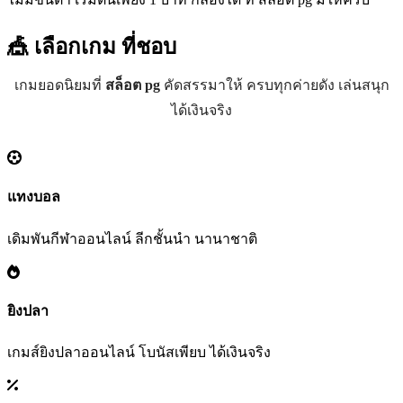
🎪 เลือกเกม
ที่ชอบ
เกมยอดนิยมที่
สล็อต pg
คัดสรรมาให้ ครบทุกค่ายดัง เล่นสนุก
ได้เงินจริง
แทงบอล
เดิมพันกีฬาออนไลน์ ลีกชั้นนำ นานาชาติ
ยิงปลา
เกมส์ยิงปลาออนไลน์ โบนัสเพียบ ได้เงินจริง