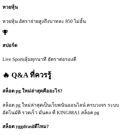
หวยหุ้น
หวยหุ้น อัตราจ่ายสูงถึงบาทละ 850 ไม่อั้น
สปอร์ต
Live Sportsลุ้นทุกนาที อัตราต่อรองดี
🔥 Q&A
ที่ควรรู้
สล็อต pg ใหม่ล่าสุดคืออะไร?
สล็อต pg ใหม่ล่าสุดเป็นเว็บพนันออนไลน์ ครบวงจร ระบบ
อัตโนมัติ รวดเร็ว มั่นคง ที่ KING88A1 สล็อต pg
สล็อต yggdrasilดีไหม?