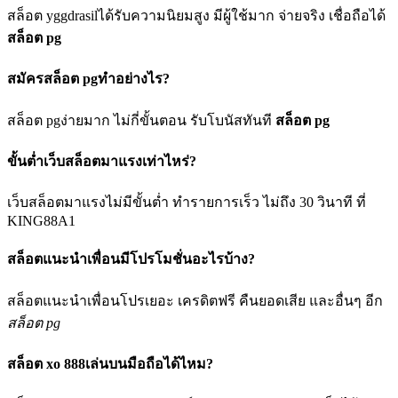
สล็อต yggdrasilได้รับความนิยมสูง มีผู้ใช้มาก จ่ายจริง เชื่อถือได้
สล็อต pg
สมัครสล็อต pgทำอย่างไร?
สล็อต pgง่ายมาก ไม่กี่ขั้นตอน รับโบนัสทันที
สล็อต pg
ขั้นต่ำเว็บสล็อตมาแรงเท่าไหร่?
เว็บสล็อตมาแรงไม่มีขั้นต่ำ ทำรายการเร็ว ไม่ถึง 30 วินาที ที่
KING88A1
สล็อตแนะนำเพื่อนมีโปรโมชั่นอะไรบ้าง?
สล็อตแนะนำเพื่อนโปรเยอะ เครดิตฟรี คืนยอดเสีย และอื่นๆ อีก
สล็อต pg
สล็อต xo 888เล่นบนมือถือได้ไหม?