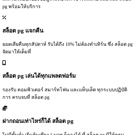
pg พร้อมให้บริการ
สล็อต pg แจกคืน
ยอดเสียคืนทุกสัปดาห์ รับได้ถึง 10% ไม่ต้องทำเทิร์น ซึ่ง สล็อต pg
จัดมาให้เต็มที่
สล็อต pg เล่นได้ทุกแพลตฟอร์ม
รองรับ คอมพิวเตอร์ สมาร์ทโฟน และแท็บเล็ต ทุกระบบปฏิบัติ
การ ครบจบที่ สล็อต pg
ฝากถอนเท่าไหร่ก็ได้ สล็อต pg
ไม่มีขั้นต่ำ เริ่มต้นเพียง 1 บาท ก็ลองได้ ที่ สล็อต pg มีให้ครบ