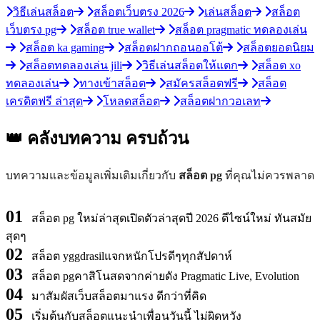
วิธีเล่นสล็อต
สล็อตเว็บตรง 2026
เล่นสล็อต
สล็อต
เว็บตรง pg
สล็อต true wallet
สล็อต pragmatic ทดลองเล่น
สล็อต ka gaming
สล็อตฝากถอนออโต้
สล็อตยอดนิยม
สล็อตทดลองเล่น jili
วิธีเล่นสล็อตให้แตก
สล็อต xo
ทดลองเล่น
ทางเข้าสล็อต
สมัครสล็อตฟรี
สล็อต
เครดิตฟรี ล่าสุด
โหลดสล็อต
สล็อตฝากวอเลท
👑 คลังบทความ
ครบถ้วน
บทความและข้อมูลเพิ่มเติมเกี่ยวกับ
สล็อต pg
ที่คุณไม่ควรพลาด
01
สล็อต pg ใหม่ล่าสุดเปิดตัวล่าสุดปี 2026 ดีไซน์ใหม่ ทันสมัย
สุดๆ
02
สล็อต yggdrasilแจกหนักโปรดีๆทุกสัปดาห์
03
สล็อต pgคาสิโนสดจากค่ายดัง Pragmatic Live, Evolution
04
มาสัมผัสเว็บสล็อตมาแรง ดีกว่าที่คิด
05
เริ่มต้นกับสล็อตแนะนำเพื่อนวันนี้ ไม่ผิดหวัง