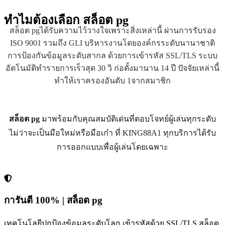
ทำไมต้องเลือก
สล็อต pg
สล็อต pgได้รับความไว้วางใจเพราะสิ่งเหล่านี้ ผ่านการรับรอง
ISO 9001 รวมถึง GLI บริหารงานโดยองค์กรระดับนานาชาติ
การป้องกันข้อมูลระดับสากล ด้วยการเข้ารหัส SSL/TLS ระบบ
อัตโนมัติทำรายการเร็วสุด 30 วิ ก่อตั้งมานาน 14 ปี ปัจจัยเหล่านี้
ทำให้เราครองอันดับ 1จากสมาชิก
สล็อต pg
มาพร้อมกับคุณสมบัติเด่นที่ตอบโจทย์ผู้เล่นทุกระดับ
ไม่ว่าจะเป็นมือใหม่หรือมือเก๋า ที่ KING88A1 ทุกบริการได้รับ
การออกแบบเพื่อผู้เล่นโดยเฉพาะ
การันตี 100% | สล็อต pg
เทคโนโลยีปกป้องข้อมูลระดับโลก เข้ารหัสด้วย SSL/TLS สล็อต