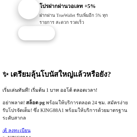
โปรฝากผ่านวอเลท +5%
ฝากผ่าน TrueWallet รับเพิ่มอีก 5% ทุก
รายการ สะดวก รวดเร็ว
รับโปรนี้
✨ เตรียมลุ้นโบนัสใหญ่แล้วหรือยัง?
เริ่มเล่นทันที! เริ่มต้น 1 บาท ออโต้ ตลอดเวลา!
อย่าพลาด!
สล็อต pg
พร้อมให้บริการตลอด 24 ชม. สมัครง่าย
รับโปรจัดเต็ม! ซึ่ง KING88A1 พร้อมให้บริการด้วยมาตรฐาน
ระดับสากล
💰 ลงทะเบียน