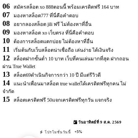
06
สมัครสล็อต xo 888ตอนนี้ พร้อมเครดิตฟรี 164 บาท
07
มองหาสล็อต777 ที่นี่คือคำตอบ
08
อยากลองสล็อต jili ฟรี ไม่ต้องหาที่อื่น
09
มองหาสล็อต xo เว็บตรง ที่นี่คือคำตอบ
10
ต้องการสล็อตแตกบ่อย ไม่ต้องหาที่อื่น
11
เริ่มต้นกับเว็บสล็อตน่าเชื่อถือ เล่นง่าย ได้เงินจริง
12
สล็อตฝากขั้นต่ำ 10 บาท เว็บที่คนเล่นมากที่สุด ฝากถอน
ผ่าน True Wallet
13
สล็อต69ดำเนินกิจการกว่า 10 ปี มีแต่รีวิวดี
14
แนะนำเพื่อนมาสล็อต true walletได้เครดิตฟรีทุกคน ไม่
จำกัด
15
สล็อตเครดิตฟรี 50แจกเครดิตฟรีทุกวัน แจกจริง
วันอาทิตย์ที่ 9 ส.ค. 2569
+5%
โปรโมชั่นวันนี้