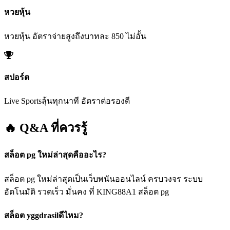
หวยหุ้น
หวยหุ้น อัตราจ่ายสูงถึงบาทละ 850 ไม่อั้น
สปอร์ต
Live Sportsลุ้นทุกนาที อัตราต่อรองดี
🔥 Q&A
ที่ควรรู้
สล็อต pg ใหม่ล่าสุดคืออะไร?
สล็อต pg ใหม่ล่าสุดเป็นเว็บพนันออนไลน์ ครบวงจร ระบบ
อัตโนมัติ รวดเร็ว มั่นคง ที่ KING88A1 สล็อต pg
สล็อต yggdrasilดีไหม?