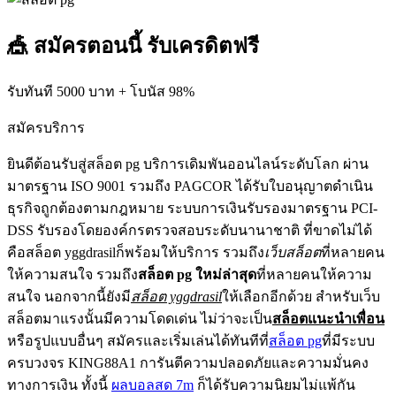
🎪 สมัครตอนนี้ รับเครดิตฟรี
รับทันที 5000 บาท + โบนัส 98%
สมัครบริการ
ยินดีต้อนรับสู่สล็อต pg บริการเดิมพันออนไลน์ระดับโลก ผ่าน
มาตรฐาน ISO 9001 รวมถึง PAGCOR ได้รับใบอนุญาตดำเนิน
ธุรกิจถูกต้องตามกฎหมาย ระบบการเงินรับรองมาตรฐาน PCI-
DSS รับรองโดยองค์กรตรวจสอบระดับนานาชาติ ที่ขาดไม่ได้
คือสล็อต yggdrasilก็พร้อมให้บริการ รวมถึง
เว็บสล็อต
ที่หลายคน
ให้ความสนใจ รวมถึง
สล็อต pg ใหม่ล่าสุด
ที่หลายคนให้ความ
สนใจ นอกจากนี้ยังมี
สล็อต yggdrasil
ให้เลือกอีกด้วย สำหรับเว็บ
สล็อตมาแรงนั้นมีความโดดเด่น ไม่ว่าจะเป็น
สล็อตแนะนำเพื่อน
หรือรูปแบบอื่นๆ สมัครและเริ่มเล่นได้ทันทีที่
สล็อต pg
ที่มีระบบ
ครบวงจร KING88A1 การันตีความปลอดภัยและความมั่นคง
ทางการเงิน ทั้งนี้
ผลบอลสด 7m
ก็ได้รับความนิยมไม่แพ้กัน