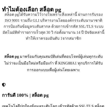
ทำไมต้องเลือก
สล็อต pg
สล็อต pgได้รับความไว้วางใจเพราะสิ่งเหล่านี้ ผ่านการรับรอง
ISO 9001 รวมถึง GLI บริหารงานโดยองค์กรระดับนานาชาติ
การป้องกันข้อมูลระดับสากล ด้วยการเข้ารหัส SSL/TLS ระบบ
อัตโนมัติทำรายการเร็วสุด 30 วิ ก่อตั้งมานาน 14 ปี ปัจจัยเหล่านี้
ทำให้เราครองอันดับ 1จากสมาชิก
สล็อต pg
มาพร้อมกับคุณสมบัติเด่นที่ตอบโจทย์ผู้เล่นทุกระดับ
ไม่ว่าจะเป็นมือใหม่หรือมือเก๋า ที่ KING88A1 ทุกบริการได้รับ
การออกแบบเพื่อผู้เล่นโดยเฉพาะ
การันตี 100% | สล็อต pg
เทคโนโลยีปกป้องข้อมูลระดับโลก เข้ารหัสด้วย SSL/TLS สล็อต