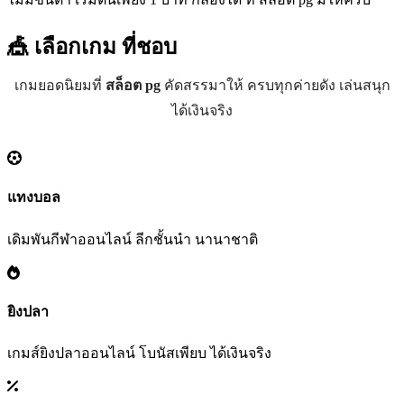
🎪 เลือกเกม
ที่ชอบ
เกมยอดนิยมที่
สล็อต pg
คัดสรรมาให้ ครบทุกค่ายดัง เล่นสนุก
ได้เงินจริง
แทงบอล
เดิมพันกีฬาออนไลน์ ลีกชั้นนำ นานาชาติ
ยิงปลา
เกมส์ยิงปลาออนไลน์ โบนัสเพียบ ได้เงินจริง