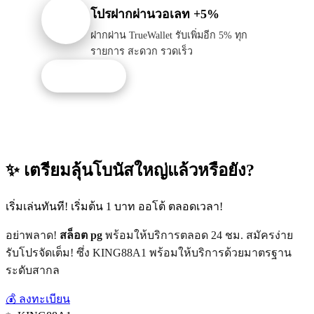
โปรฝากผ่านวอเลท +5%
ฝากผ่าน TrueWallet รับเพิ่มอีก 5% ทุก
รายการ สะดวก รวดเร็ว
รับโปรนี้
✨ เตรียมลุ้นโบนัสใหญ่แล้วหรือยัง?
เริ่มเล่นทันที! เริ่มต้น 1 บาท ออโต้ ตลอดเวลา!
อย่าพลาด!
สล็อต pg
พร้อมให้บริการตลอด 24 ชม. สมัครง่าย
รับโปรจัดเต็ม! ซึ่ง KING88A1 พร้อมให้บริการด้วยมาตรฐาน
ระดับสากล
💰 ลงทะเบียน