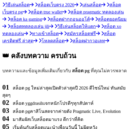
วิธีเล่นสล็อต
สล็อตเว็บตรง 2026
เล่นสล็อต
สล็อต
เว็บตรง pg
สล็อต true wallet
สล็อต pragmatic ทดลองเล่น
สล็อต ka gaming
สล็อตฝากถอนออโต้
สล็อตยอดนิยม
สล็อตทดลองเล่น jili
วิธีเล่นสล็อตให้แตก
สล็อต xo
ทดลองเล่น
ทางเข้าสล็อต
สมัครสล็อตฟรี
สล็อต
เครดิตฟรี ล่าสุด
โหลดสล็อต
สล็อตฝากวอเลท
👑 คลังบทความ
ครบถ้วน
บทความและข้อมูลเพิ่มเติมเกี่ยวกับ
สล็อต pg
ที่คุณไม่ควรพลาด
01
สล็อต pg ใหม่ล่าสุดเปิดตัวล่าสุดปี 2026 ดีไซน์ใหม่ ทันสมัย
สุดๆ
02
สล็อต yggdrasilแจกหนักโปรดีๆทุกสัปดาห์
03
สล็อต pgคาสิโนสดจากค่ายดัง Pragmatic Live, Evolution
04
มาสัมผัสเว็บสล็อตมาแรง ดีกว่าที่คิด
05
เริ่มต้นกับสล็อตแนะนำเพื่อนวันนี้ ไม่ผิดหวัง