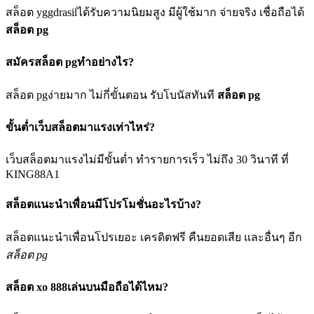
สล็อต yggdrasilได้รับความนิยมสูง มีผู้ใช้มาก จ่ายจริง เชื่อถือได้
สล็อต pg
สมัครสล็อต pgทำอย่างไร?
สล็อต pgง่ายมาก ไม่กี่ขั้นตอน รับโบนัสทันที
สล็อต pg
ขั้นต่ำเว็บสล็อตมาแรงเท่าไหร่?
เว็บสล็อตมาแรงไม่มีขั้นต่ำ ทำรายการเร็ว ไม่ถึง 30 วินาที ที่
KING88A1
สล็อตแนะนำเพื่อนมีโปรโมชั่นอะไรบ้าง?
สล็อตแนะนำเพื่อนโปรเยอะ เครดิตฟรี คืนยอดเสีย และอื่นๆ อีก
สล็อต pg
สล็อต xo 888เล่นบนมือถือได้ไหม?