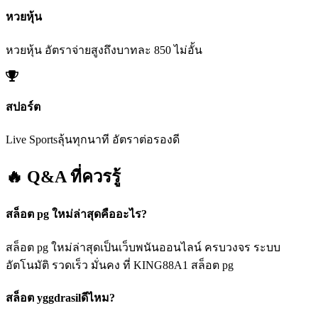
หวยหุ้น
หวยหุ้น อัตราจ่ายสูงถึงบาทละ 850 ไม่อั้น
สปอร์ต
Live Sportsลุ้นทุกนาที อัตราต่อรองดี
🔥 Q&A
ที่ควรรู้
สล็อต pg ใหม่ล่าสุดคืออะไร?
สล็อต pg ใหม่ล่าสุดเป็นเว็บพนันออนไลน์ ครบวงจร ระบบ
อัตโนมัติ รวดเร็ว มั่นคง ที่ KING88A1 สล็อต pg
สล็อต yggdrasilดีไหม?