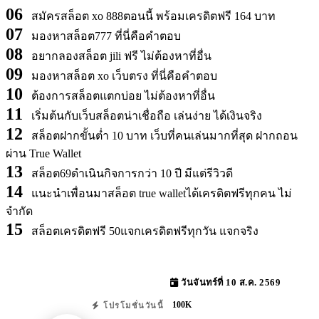
06
สมัครสล็อต xo 888ตอนนี้ พร้อมเครดิตฟรี 164 บาท
07
มองหาสล็อต777 ที่นี่คือคำตอบ
08
อยากลองสล็อต jili ฟรี ไม่ต้องหาที่อื่น
09
มองหาสล็อต xo เว็บตรง ที่นี่คือคำตอบ
10
ต้องการสล็อตแตกบ่อย ไม่ต้องหาที่อื่น
11
เริ่มต้นกับเว็บสล็อตน่าเชื่อถือ เล่นง่าย ได้เงินจริง
12
สล็อตฝากขั้นต่ำ 10 บาท เว็บที่คนเล่นมากที่สุด ฝากถอน
ผ่าน True Wallet
13
สล็อต69ดำเนินกิจการกว่า 10 ปี มีแต่รีวิวดี
14
แนะนำเพื่อนมาสล็อต true walletได้เครดิตฟรีทุกคน ไม่
จำกัด
15
สล็อตเครดิตฟรี 50แจกเครดิตฟรีทุกวัน แจกจริง
วันจันทร์ที่ 10 ส.ค. 2569
100K
โปรโมชั่นวันนี้