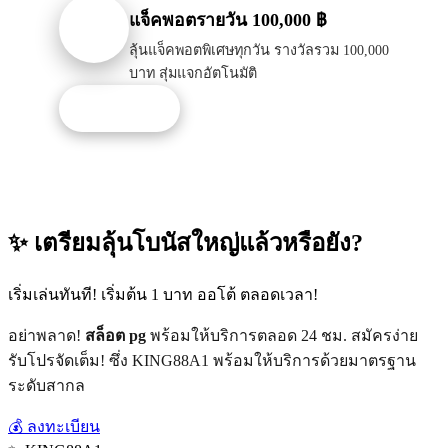
แจ็คพอตรายวัน 100,000 ฿
ลุ้นแจ็คพอตพิเศษทุกวัน รางวัลรวม 100,000
บาท สุ่มแจกอัตโนมัติ
รับโปรนี้
✨ เตรียมลุ้นโบนัสใหญ่แล้วหรือยัง?
เริ่มเล่นทันที! เริ่มต้น 1 บาท ออโต้ ตลอดเวลา!
อย่าพลาด!
สล็อต pg
พร้อมให้บริการตลอด 24 ชม. สมัครง่าย
รับโปรจัดเต็ม! ซึ่ง KING88A1 พร้อมให้บริการด้วยมาตรฐาน
ระดับสากล
💰 ลงทะเบียน