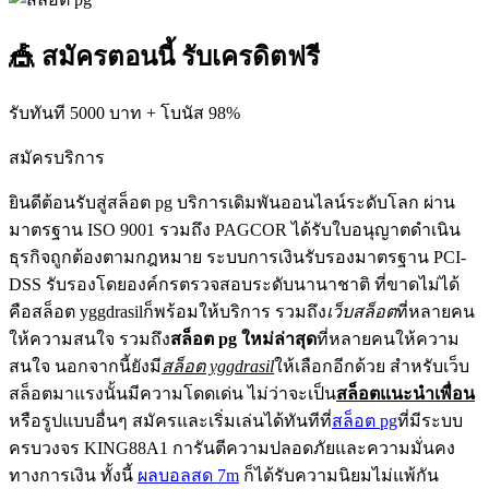
🎪 สมัครตอนนี้ รับเครดิตฟรี
รับทันที 5000 บาท + โบนัส 98%
สมัครบริการ
ยินดีต้อนรับสู่สล็อต pg บริการเดิมพันออนไลน์ระดับโลก ผ่าน
มาตรฐาน ISO 9001 รวมถึง PAGCOR ได้รับใบอนุญาตดำเนิน
ธุรกิจถูกต้องตามกฎหมาย ระบบการเงินรับรองมาตรฐาน PCI-
DSS รับรองโดยองค์กรตรวจสอบระดับนานาชาติ ที่ขาดไม่ได้
คือสล็อต yggdrasilก็พร้อมให้บริการ รวมถึง
เว็บสล็อต
ที่หลายคน
ให้ความสนใจ รวมถึง
สล็อต pg ใหม่ล่าสุด
ที่หลายคนให้ความ
สนใจ นอกจากนี้ยังมี
สล็อต yggdrasil
ให้เลือกอีกด้วย สำหรับเว็บ
สล็อตมาแรงนั้นมีความโดดเด่น ไม่ว่าจะเป็น
สล็อตแนะนำเพื่อน
หรือรูปแบบอื่นๆ สมัครและเริ่มเล่นได้ทันทีที่
สล็อต pg
ที่มีระบบ
ครบวงจร KING88A1 การันตีความปลอดภัยและความมั่นคง
ทางการเงิน ทั้งนี้
ผลบอลสด 7m
ก็ได้รับความนิยมไม่แพ้กัน