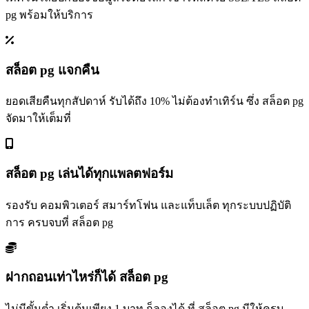
pg พร้อมให้บริการ
สล็อต pg แจกคืน
ยอดเสียคืนทุกสัปดาห์ รับได้ถึง 10% ไม่ต้องทำเทิร์น ซึ่ง สล็อต pg
จัดมาให้เต็มที่
สล็อต pg เล่นได้ทุกแพลตฟอร์ม
รองรับ คอมพิวเตอร์ สมาร์ทโฟน และแท็บเล็ต ทุกระบบปฏิบัติ
การ ครบจบที่ สล็อต pg
ฝากถอนเท่าไหร่ก็ได้ สล็อต pg
ไม่มีขั้นต่ำ เริ่มต้นเพียง 1 บาท ก็ลองได้ ที่ สล็อต pg มีให้ครบ