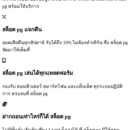
pg พร้อมให้บริการ
สล็อต pg แจกคืน
ยอดเสียคืนทุกสัปดาห์ รับได้ถึง 10% ไม่ต้องทำเทิร์น ซึ่ง สล็อต pg
จัดมาให้เต็มที่
สล็อต pg เล่นได้ทุกแพลตฟอร์ม
รองรับ คอมพิวเตอร์ สมาร์ทโฟน และแท็บเล็ต ทุกระบบปฏิบัติ
การ ครบจบที่ สล็อต pg
ฝากถอนเท่าไหร่ก็ได้ สล็อต pg
ไม่มีขั้นต่ำ เริ่มต้นเพียง 1 บาท ก็ลองได้ ที่ สล็อต pg มีให้ครบ