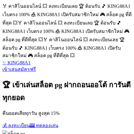
🏅 คาสิโนออนไลน์ 💥 ลงทะเบียนเลย 🏆 ต้อนรับ 🎵 KING88A1
เว็บตรง 100% 🎪 KING88A1 เปิดรับสมาชิกใหม่ 🎮 สล็อต pg ที่ดี
ที่สุด 💥
🏅 คาสิโนออนไลน์ 💥 ลงทะเบียนเลย 🏆 ต้อนรับ 🎵
KING88A1 เว็บตรง 100% 🎪 KING88A1 เปิดรับสมาชิกใหม่ 🎮
สล็อต pg ที่ดีที่สุด 💥
🏅 คาสิโนออนไลน์ 💥 ลงทะเบียนเลย 🏆
ต้อนรับ 🎵 KING88A1 เว็บตรง 100% 🎪 KING88A1 เปิดรับ
สมาชิกใหม่ 🎮 สล็อต pg ที่ดีที่สุด 💥
✨ KING88A1
เข้าเล่น
สมัครฟรี
🏆 เข้าเล่นสล็อต pg ฝากถอนออโต้ การันตี
ทุกยอด
คืนยอดเสียทุกวัน สูงสุด 15%
💰 ลงทะเบียน
🎰 ทดลองเล่น