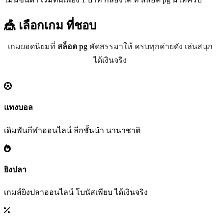
🎪 เลือกเกม
ที่ชอบ
เกมยอดนิยมที่
สล็อต pg
คัดสรรมาให้ ครบทุกค่ายดัง เล่นสนุก
ได้เงินจริง
แทงบอล
เดิมพันกีฬาออนไลน์ ลีกชั้นนำ นานาชาติ
ยิงปลา
เกมส์ยิงปลาออนไลน์ โบนัสเพียบ ได้เงินจริง