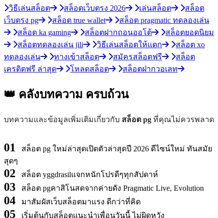
วิธีเล่นสล็อต
สล็อตเว็บตรง 2026
เล่นสล็อต
สล็อต
เว็บตรง pg
สล็อต true wallet
สล็อต pragmatic ทดลองเล่น
สล็อต ka gaming
สล็อตฝากถอนออโต้
สล็อตยอดนิยม
สล็อตทดลองเล่น jili
วิธีเล่นสล็อตให้แตก
สล็อต xo
ทดลองเล่น
ทางเข้าสล็อต
สมัครสล็อตฟรี
สล็อต
เครดิตฟรี ล่าสุด
โหลดสล็อต
สล็อตฝากวอเลท
👑 คลังบทความ
ครบถ้วน
บทความและข้อมูลเพิ่มเติมเกี่ยวกับ
สล็อต pg
ที่คุณไม่ควรพลาด
01
สล็อต pg ใหม่ล่าสุดเปิดตัวล่าสุดปี 2026 ดีไซน์ใหม่ ทันสมัย
สุดๆ
02
สล็อต yggdrasilแจกหนักโปรดีๆทุกสัปดาห์
03
สล็อต pgคาสิโนสดจากค่ายดัง Pragmatic Live, Evolution
04
มาสัมผัสเว็บสล็อตมาแรง ดีกว่าที่คิด
05
เริ่มต้นกับสล็อตแนะนำเพื่อนวันนี้ ไม่ผิดหวัง