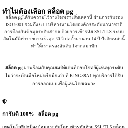
ทำไมต้องเลือก
สล็อต pg
สล็อต pgได้รับความไว้วางใจเพราะสิ่งเหล่านี้ ผ่านการรับรอง
ISO 9001 รวมถึง GLI บริหารงานโดยองค์กรระดับนานาชาติ
การป้องกันข้อมูลระดับสากล ด้วยการเข้ารหัส SSL/TLS ระบบ
อัตโนมัติทำรายการเร็วสุด 30 วิ ก่อตั้งมานาน 14 ปี ปัจจัยเหล่านี้
ทำให้เราครองอันดับ 1จากสมาชิก
สล็อต pg
มาพร้อมกับคุณสมบัติเด่นที่ตอบโจทย์ผู้เล่นทุกระดับ
ไม่ว่าจะเป็นมือใหม่หรือมือเก๋า ที่ KING88A1 ทุกบริการได้รับ
การออกแบบเพื่อผู้เล่นโดยเฉพาะ
การันตี 100% | สล็อต pg
เทคโนโลยีปกป้องข้อมูลระดับโลก เข้ารหัสด้วย SSL/TLS สล็อต