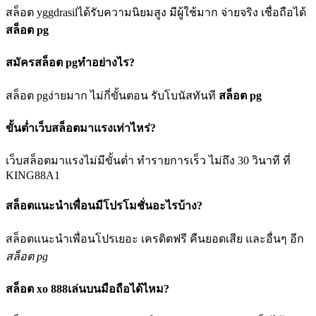
สล็อต yggdrasilได้รับความนิยมสูง มีผู้ใช้มาก จ่ายจริง เชื่อถือได้
สล็อต pg
สมัครสล็อต pgทำอย่างไร?
สล็อต pgง่ายมาก ไม่กี่ขั้นตอน รับโบนัสทันที
สล็อต pg
ขั้นต่ำเว็บสล็อตมาแรงเท่าไหร่?
เว็บสล็อตมาแรงไม่มีขั้นต่ำ ทำรายการเร็ว ไม่ถึง 30 วินาที ที่
KING88A1
สล็อตแนะนำเพื่อนมีโปรโมชั่นอะไรบ้าง?
สล็อตแนะนำเพื่อนโปรเยอะ เครดิตฟรี คืนยอดเสีย และอื่นๆ อีก
สล็อต pg
สล็อต xo 888เล่นบนมือถือได้ไหม?