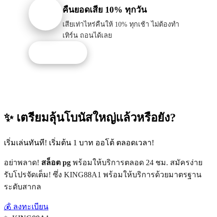
คืนยอดเสีย 10% ทุกวัน
เสียเท่าไหร่คืนให้ 10% ทุกเช้า ไม่ต้องทำ
เทิร์น ถอนได้เลย
รับโปรนี้
✨ เตรียมลุ้นโบนัสใหญ่แล้วหรือยัง?
เริ่มเล่นทันที! เริ่มต้น 1 บาท ออโต้ ตลอดเวลา!
อย่าพลาด!
สล็อต pg
พร้อมให้บริการตลอด 24 ชม. สมัครง่าย
รับโปรจัดเต็ม! ซึ่ง KING88A1 พร้อมให้บริการด้วยมาตรฐาน
ระดับสากล
💰 ลงทะเบียน