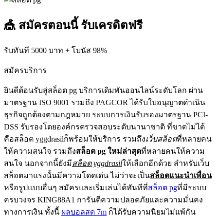
🎪 สมัครตอนนี้ รับเครดิตฟรี
รับทันที 5000 บาท + โบนัส 98%
สมัครบริการ
ยินดีต้อนรับสู่สล็อต pg บริการเดิมพันออนไลน์ระดับโลก ผ่าน
มาตรฐาน ISO 9001 รวมถึง PAGCOR ได้รับใบอนุญาตดำเนิน
ธุรกิจถูกต้องตามกฎหมาย ระบบการเงินรับรองมาตรฐาน PCI-
DSS รับรองโดยองค์กรตรวจสอบระดับนานาชาติ ที่ขาดไม่ได้
คือสล็อต yggdrasilก็พร้อมให้บริการ รวมถึง
เว็บสล็อต
ที่หลายคน
ให้ความสนใจ รวมถึง
สล็อต pg ใหม่ล่าสุด
ที่หลายคนให้ความ
สนใจ นอกจากนี้ยังมี
สล็อต yggdrasil
ให้เลือกอีกด้วย สำหรับเว็บ
สล็อตมาแรงนั้นมีความโดดเด่น ไม่ว่าจะเป็น
สล็อตแนะนำเพื่อน
หรือรูปแบบอื่นๆ สมัครและเริ่มเล่นได้ทันทีที่
สล็อต pg
ที่มีระบบ
ครบวงจร KING88A1 การันตีความปลอดภัยและความมั่นคง
ทางการเงิน ทั้งนี้
ผลบอลสด 7m
ก็ได้รับความนิยมไม่แพ้กัน