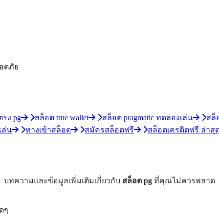
ลอดภัย
ตรง pg
สล็อต true wallet
สล็อต pragmatic ทดลองเล่น
สล็
เล่น
ทางเข้าสล็อต
สมัครสล็อตฟรี
สล็อตเครดิตฟรี ล่าสุ
บทความและข้อมูลเพิ่มเติมเกี่ยวกับ
สล็อต pg
ที่คุณไม่ควรพลาด
ุดๆ