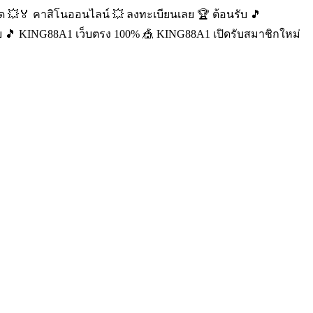
ด 💥
🏅 คาสิโนออนไลน์ 💥 ลงทะเบียนเลย 🏆 ต้อนรับ 🎵
บ 🎵 KING88A1 เว็บตรง 100% 🎪 KING88A1 เปิดรับสมาชิกใหม่