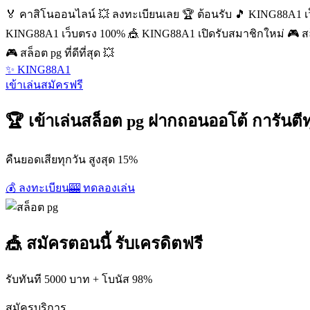
🏅 คาสิโนออนไลน์ 💥 ลงทะเบียนเลย 🏆 ต้อนรับ 🎵 KING88A1 เว็บ
KING88A1 เว็บตรง 100% 🎪 KING88A1 เปิดรับสมาชิกใหม่ 🎮 สล็อต
🎮 สล็อต pg ที่ดีที่สุด 💥
✨ KING88A1
เข้าเล่น
สมัครฟรี
🏆 เข้าเล่นสล็อต pg ฝากถอนออโต้ การันตี
คืนยอดเสียทุกวัน สูงสุด 15%
💰 ลงทะเบียน
🎰 ทดลองเล่น
🎪 สมัครตอนนี้ รับเครดิตฟรี
รับทันที 5000 บาท + โบนัส 98%
สมัครบริการ