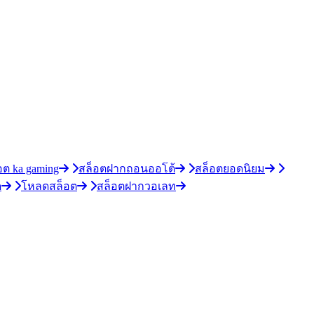
อต ka gaming
สล็อตฝากถอนออโต้
สล็อตยอดนิยม
ด
โหลดสล็อต
สล็อตฝากวอเลท