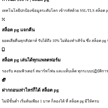
เทคโนโลยีปกป้องข้อมูลระดับโลก เข้ารหัสด้วย SSL/TLS สล็อต p
สล็อต pg แจกคืน
ยอดเสียคืนทุกสัปดาห์ รับได้ถึง 10% ไม่ต้องทำเทิร์น ซึ่ง สล็อต pg จ
สล็อต pg เล่นได้ทุกแพลตฟอร์ม
รองรับ คอมพิวเตอร์ สมาร์ทโฟน และแท็บเล็ต ทุกระบบปฏิบัติการ
ฝากถอนเท่าไหร่ก็ได้ สล็อต pg
ไม่มีขั้นต่ำ เริ่มต้นเพียง 1 บาท ก็ลองได้ ที่ สล็อต pg มีให้ครบ