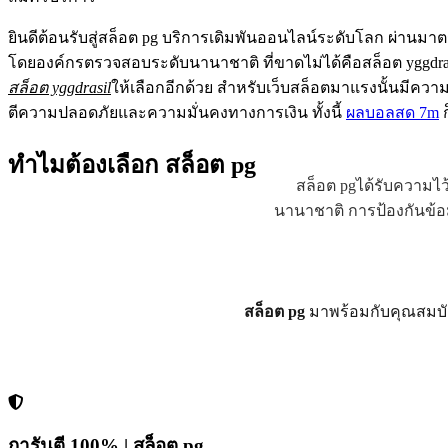
ยินดีต้อนรับสู่สล็อต pg บริการเดิมพันออนไลน์ระดับโลก ผ่า
โดยองค์กรตรวจสอบระดับนานาชาติ ที่ขาดไม่ได้คือสล็อต yggdras
สล็อต yggdrasil
ให้เลือกอีกด้วย สำหรับเว็บสล็อตมาแรงนั้นมีความ
ตีความปลอดภัยและความมั่นคงทางการเงิน ทั้งนี้
ผลบอลสด 7m
ก
ทำไมต้องเลือก
สล็อต pg
สล็อต pgได้รับความไว
นานาชาติ การป้องกันข้อม
สล็อต pg
มาพร้อมกับคุณสมบัติเ
การันตี 100% | สล็อต pg