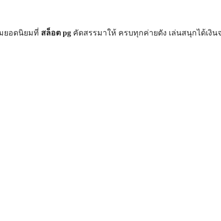
มยอดนิยมที่
สล็อต pg
คัดสรรมาให้ ครบทุกค่ายดัง เล่นสนุกได้เงินจ