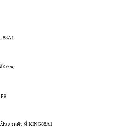
ING88A1
ล็อต pg
 pg
็นส่วนตัว ที่ KING88A1