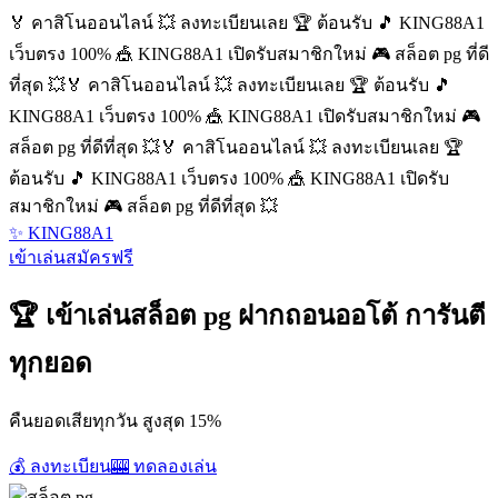
🏅 คาสิโนออนไลน์ 💥 ลงทะเบียนเลย 🏆 ต้อนรับ 🎵 KING88A1
เว็บตรง 100% 🎪 KING88A1 เปิดรับสมาชิกใหม่ 🎮 สล็อต pg ที่ดี
ที่สุด 💥
🏅 คาสิโนออนไลน์ 💥 ลงทะเบียนเลย 🏆 ต้อนรับ 🎵
KING88A1 เว็บตรง 100% 🎪 KING88A1 เปิดรับสมาชิกใหม่ 🎮
สล็อต pg ที่ดีที่สุด 💥
🏅 คาสิโนออนไลน์ 💥 ลงทะเบียนเลย 🏆
ต้อนรับ 🎵 KING88A1 เว็บตรง 100% 🎪 KING88A1 เปิดรับ
สมาชิกใหม่ 🎮 สล็อต pg ที่ดีที่สุด 💥
✨ KING88A1
เข้าเล่น
สมัครฟรี
🏆 เข้าเล่นสล็อต pg ฝากถอนออโต้ การันตี
ทุกยอด
คืนยอดเสียทุกวัน สูงสุด 15%
💰 ลงทะเบียน
🎰 ทดลองเล่น