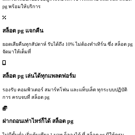
pg พร้อมให้บริการ
สล็อต pg แจกคืน
ยอดเสียคืนทุกสัปดาห์ รับได้ถึง 10% ไม่ต้องทำเทิร์น ซึ่ง สล็อต pg
จัดมาให้เต็มที่
สล็อต pg เล่นได้ทุกแพลตฟอร์ม
รองรับ คอมพิวเตอร์ สมาร์ทโฟน และแท็บเล็ต ทุกระบบปฏิบัติ
การ ครบจบที่ สล็อต pg
ฝากถอนเท่าไหร่ก็ได้ สล็อต pg
ไม่มีขั้นต่ำ เริ่มต้นเพียง 1 บาท ก็ลองได้ ที่ สล็อต pg มีให้ครบ