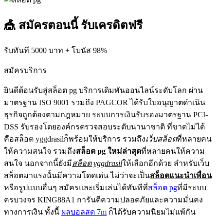
🎪 สมัครตอนนี้ รับเครดิตฟรี
รับทันที 5000 บาท + โบนัส 98%
สมัครบริการ
ยินดีต้อนรับสู่สล็อต pg บริการเดิมพันออนไลน์ระดับโลก ผ่าน
มาตรฐาน ISO 9001 รวมถึง PAGCOR ได้รับใบอนุญาตดำเนิน
ธุรกิจถูกต้องตามกฎหมาย ระบบการเงินรับรองมาตรฐาน PCI-
DSS รับรองโดยองค์กรตรวจสอบระดับนานาชาติ ที่ขาดไม่ได้
คือสล็อต yggdrasilก็พร้อมให้บริการ รวมถึง
เว็บสล็อต
ที่หลายคน
ให้ความสนใจ รวมถึง
สล็อต pg ใหม่ล่าสุด
ที่หลายคนให้ความ
สนใจ นอกจากนี้ยังมี
สล็อต yggdrasil
ให้เลือกอีกด้วย สำหรับเว็บ
สล็อตมาแรงนั้นมีความโดดเด่น ไม่ว่าจะเป็น
สล็อตแนะนำเพื่อน
หรือรูปแบบอื่นๆ สมัครและเริ่มเล่นได้ทันทีที่
สล็อต pg
ที่มีระบบ
ครบวงจร KING88A1 การันตีความปลอดภัยและความมั่นคง
ทางการเงิน ทั้งนี้
ผลบอลสด 7m
ก็ได้รับความนิยมไม่แพ้กัน