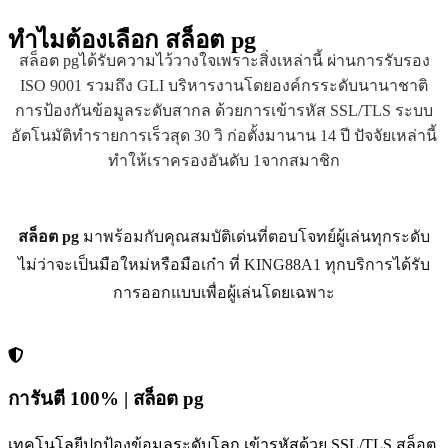
ทำไมต้องเลือก
สล็อต pg
สล็อต pgได้รับความไว้วางใจเพราะสิ่งเหล่านี้ ผ่านการรับรอง
ISO 9001 รวมถึง GLI บริหารงานโดยองค์กรระดับนานาชาติ
การป้องกันข้อมูลระดับสากล ด้วยการเข้ารหัส SSL/TLS ระบบ
อัตโนมัติทำรายการเร็วสุด 30 วิ ก่อตั้งมานาน 14 ปี ปัจจัยเหล่านี้
ทำให้เราครองอันดับ 1จากสมาชิก
สล็อต pg
มาพร้อมกับคุณสมบัติเด่นที่ตอบโจทย์ผู้เล่นทุกระดับ
ไม่ว่าจะเป็นมือใหม่หรือมือเก๋า ที่ KING88A1 ทุกบริการได้รับ
การออกแบบเพื่อผู้เล่นโดยเฉพาะ
การันตี 100% | สล็อต pg
เทคโนโลยีปกป้องข้อมูลระดับโลก เข้ารหัสด้วย SSL/TLS สล็อต