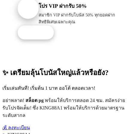
โปร VIP ฝากรับ 50%
สมาชิก VIP ฝากรับโบนัส 50% ทุกยอดฝาก
สิทธิพิเศษเฉพาะคุณ
รับโปรนี้
✨ เตรียมลุ้นโบนัสใหญ่แล้วหรือยัง?
เริ่มเล่นทันที! เริ่มต้น 1 บาท ออโต้ ตลอดเวลา!
อย่าพลาด!
สล็อต pg
พร้อมให้บริการตลอด 24 ชม. สมัครง่าย
รับโปรจัดเต็ม! ซึ่ง KING88A1 พร้อมให้บริการด้วยมาตรฐาน
ระดับสากล
💰 ลงทะเบียน