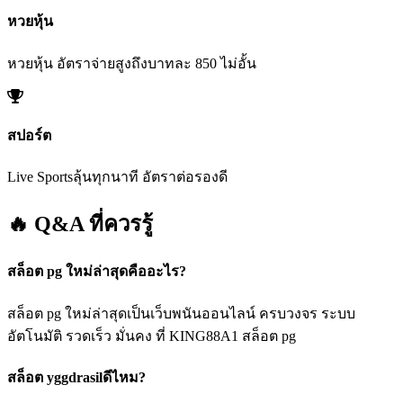
หวยหุ้น
หวยหุ้น อัตราจ่ายสูงถึงบาทละ 850 ไม่อั้น
สปอร์ต
Live Sportsลุ้นทุกนาที อัตราต่อรองดี
🔥 Q&A
ที่ควรรู้
สล็อต pg ใหม่ล่าสุดคืออะไร?
สล็อต pg ใหม่ล่าสุดเป็นเว็บพนันออนไลน์ ครบวงจร ระบบ
อัตโนมัติ รวดเร็ว มั่นคง ที่ KING88A1 สล็อต pg
สล็อต yggdrasilดีไหม?