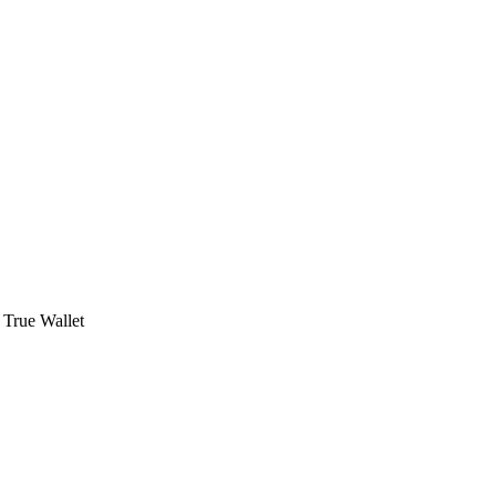
True Wallet