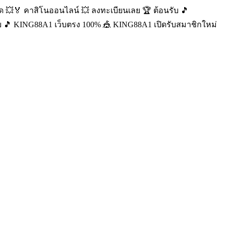
ด 💥
🏅 คาสิโนออนไลน์ 💥 ลงทะเบียนเลย 🏆 ต้อนรับ 🎵
บ 🎵 KING88A1 เว็บตรง 100% 🎪 KING88A1 เปิดรับสมาชิกใหม่