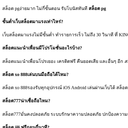
สล็อต pgง่ายมาก ไม่กี่ขั้นตอน รับโบนัสทันที
สล็อต pg
ขั้นต่ำเว็บสล็อตมาแรงเท่าไหร่?
เว็บสล็อตมาแรงไม่มีขั้นต่ำ ทำรายการเร็ว ไม่ถึง 30 วินาที ที่ K
สล็อตแนะนำเพื่อนมีโปรโมชั่นอะไรบ้าง?
สล็อตแนะนำเพื่อนโปรเยอะ เครดิตฟรี คืนยอดเสีย และอื่นๆ อีก
ส
สล็อต xo 888เล่นบนมือถือได้ไหม?
สล็อต xo 888รองรับทุกอุปกรณ์ iOS Android เล่นผ่านเว็บได้ สล็อต
สล็อต777น่าเชื่อถือไหม?
สล็อต777มั่นคงปลอดภัย ระบบรักษาความปลอดภัย ปกป้องความเป
สล็อต jili ฟรีถอนกี่นาที?