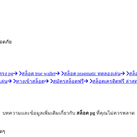
ลอดภัย
ตรง pg
สล็อต true wallet
สล็อต pragmatic ทดลองเล่น
สล็
เล่น
ทางเข้าสล็อต
สมัครสล็อตฟรี
สล็อตเครดิตฟรี ล่าสุ
บทความและข้อมูลเพิ่มเติมเกี่ยวกับ
สล็อต pg
ที่คุณไม่ควรพลาด
ุดๆ