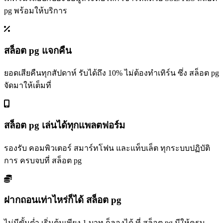
pg พร้อมให้บริการ
สล็อต pg แจกคืน
ยอดเสียคืนทุกสัปดาห์ รับได้ถึง 10% ไม่ต้องทำเทิร์น ซึ่ง สล็อต pg
จัดมาให้เต็มที่
สล็อต pg เล่นได้ทุกแพลตฟอร์ม
รองรับ คอมพิวเตอร์ สมาร์ทโฟน และแท็บเล็ต ทุกระบบปฏิบัติ
การ ครบจบที่ สล็อต pg
ฝากถอนเท่าไหร่ก็ได้ สล็อต pg
ไม่มีขั้นต่ำ เริ่มต้นเพียง 1 บาท ก็ลองได้ ที่ สล็อต pg มีให้ครบ