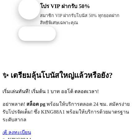
โปร VIP ฝากรับ 50%
สมาชิก VIP ฝากรับโบนัส 50% ทุกยอดฝาก
สิทธิพิเศษเฉพาะคุณ
รับโปรนี้
✨ เตรียมลุ้นโบนัสใหญ่แล้วหรือยัง?
เริ่มเล่นทันที! เริ่มต้น 1 บาท ออโต้ ตลอดเวลา!
อย่าพลาด!
สล็อต pg
พร้อมให้บริการตลอด 24 ชม. สมัครง่าย
รับโปรจัดเต็ม! ซึ่ง KING88A1 พร้อมให้บริการด้วยมาตรฐาน
ระดับสากล
💰 ลงทะเบียน