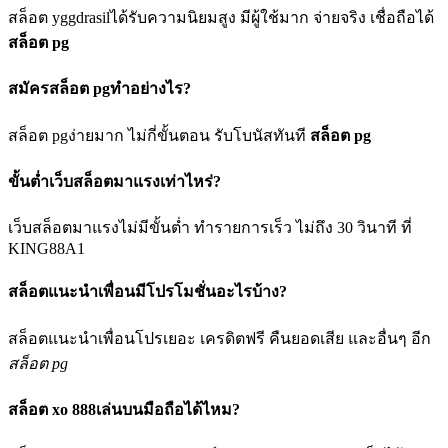
สล็อต yggdrasilได้รับความนิยมสูง มีผู้ใช้มาก จ่ายจริง เชื่อถือได้
สล็อต pg
สมัครสล็อต pgทำอย่างไร?
สล็อต pgง่ายมาก ไม่กี่ขั้นตอน รับโบนัสทันที
สล็อต pg
ขั้นต่ำเว็บสล็อตมาแรงเท่าไหร่?
เว็บสล็อตมาแรงไม่มีขั้นต่ำ ทำรายการเร็ว ไม่ถึง 30 วินาที ที่
KING88A1
สล็อตแนะนำเพื่อนมีโปรโมชั่นอะไรบ้าง?
สล็อตแนะนำเพื่อนโปรเยอะ เครดิตฟรี คืนยอดเสีย และอื่นๆ อีก
สล็อต pg
สล็อต xo 888เล่นบนมือถือได้ไหม?