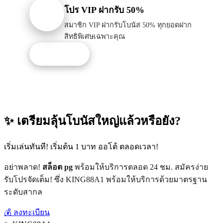
โปร VIP ฝากรับ 50%
สมาชิก VIP ฝากรับโบนัส 50% ทุกยอดฝาก
สิทธิพิเศษเฉพาะคุณ
รับโปรนี้
✨ เตรียมลุ้นโบนัสใหญ่แล้วหรือยัง?
เริ่มเล่นทันที! เริ่มต้น 1 บาท ออโต้ ตลอดเวลา!
อย่าพลาด!
สล็อต pg
พร้อมให้บริการตลอด 24 ชม. สมัครง่าย
รับโปรจัดเต็ม! ซึ่ง KING88A1 พร้อมให้บริการด้วยมาตรฐาน
ระดับสากล
💰 ลงทะเบียน