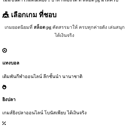
🎪 เลือกเกม
ที่ชอบ
เกมยอดนิยมที่
สล็อต pg
คัดสรรมาให้ ครบทุกค่ายดัง เล่นสนุก
ได้เงินจริง
แทงบอล
เดิมพันกีฬาออนไลน์ ลีกชั้นนำ นานาชาติ
ยิงปลา
เกมส์ยิงปลาออนไลน์ โบนัสเพียบ ได้เงินจริง