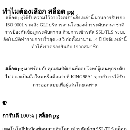
ทำไมต้องเลือก
สล็อต pg
สล็อต pgได้รับความไว้วางใจเพราะสิ่งเหล่านี้ ผ่านการรับรอง
ISO 9001 รวมถึง GLI บริหารงานโดยองค์กรระดับนานาชาติ
การป้องกันข้อมูลระดับสากล ด้วยการเข้ารหัส SSL/TLS ระบบ
อัตโนมัติทำรายการเร็วสุด 30 วิ ก่อตั้งมานาน 14 ปี ปัจจัยเหล่านี้
ทำให้เราครองอันดับ 1จากสมาชิก
สล็อต pg
มาพร้อมกับคุณสมบัติเด่นที่ตอบโจทย์ผู้เล่นทุกระดับ
ไม่ว่าจะเป็นมือใหม่หรือมือเก๋า ที่ KING88A1 ทุกบริการได้รับ
การออกแบบเพื่อผู้เล่นโดยเฉพาะ
การันตี 100% | สล็อต pg
เทคโนโลยีปกป้องข้อมูลระดับโลก เข้ารหัสด้วย SSL/TLS สล็อต