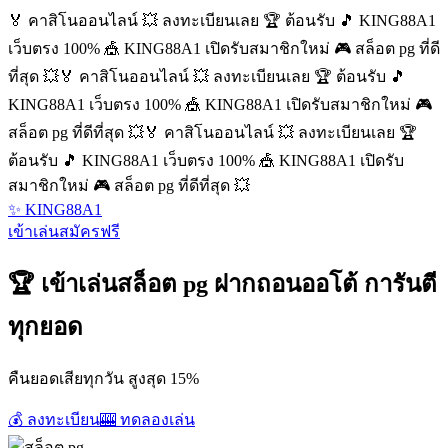
🏅 คาสิโนออนไลน์ 💥 ลงทะเบียนเลย 🏆 ต้อนรับ 🎵 KING88A1
เว็บตรง 100% 🎪 KING88A1 เปิดรับสมาชิกใหม่ 🎮 สล็อต pg ที่ดี
ที่สุด 💥
🏅 คาสิโนออนไลน์ 💥 ลงทะเบียนเลย 🏆 ต้อนรับ 🎵
KING88A1 เว็บตรง 100% 🎪 KING88A1 เปิดรับสมาชิกใหม่ 🎮
สล็อต pg ที่ดีที่สุด 💥
🏅 คาสิโนออนไลน์ 💥 ลงทะเบียนเลย 🏆
ต้อนรับ 🎵 KING88A1 เว็บตรง 100% 🎪 KING88A1 เปิดรับ
สมาชิกใหม่ 🎮 สล็อต pg ที่ดีที่สุด 💥
✨ KING88A1
เข้าเล่น
สมัครฟรี
🏆 เข้าเล่นสล็อต pg ฝากถอนออโต้ การันตี
ทุกยอด
คืนยอดเสียทุกวัน สูงสุด 15%
💰 ลงทะเบียน
🎰 ทดลองเล่น