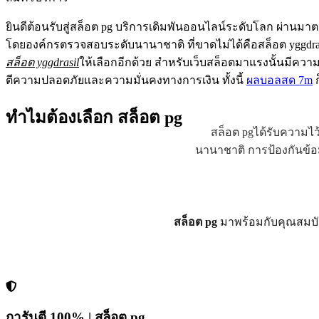
ยินดีต้อนรับสู่สล็อต pg บริการเดิมพันออนไลน์ระดับโลก ผ่า
โดยองค์กรตรวจสอบระดับนานาชาติ ที่ขาดไม่ได้คือสล็อต yggdras
สล็อต yggdrasil
ให้เลือกอีกด้วย สำหรับเว็บสล็อตมาแรงนั้นมีความ
ตีความปลอดภัยและความมั่นคงทางการเงิน ทั้งนี้
ผลบอลสด 7m
ก
ทำไมต้องเลือก
สล็อต pg
สล็อต pgได้รับความไว
นานาชาติ การป้องกันข้อม
สล็อต pg
มาพร้อมกับคุณสมบัติเ
การันตี 100% | สล็อต pg