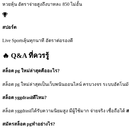
หวยหุ้น อัตราจ่ายสูงถึงบาทละ 850 ไม่อั้น
สปอร์ต
Live Sportsลุ้นทุกนาที อัตราต่อรองดี
🔥 Q&A
ที่ควรรู้
สล็อต pg ใหม่ล่าสุดคืออะไร?
สล็อต pg ใหม่ล่าสุดเป็นเว็บพนันออนไลน์ ครบวงจร ระบบอัตโนมัติ
สล็อต yggdrasilดีไหม?
สล็อต yggdrasilได้รับความนิยมสูง มีผู้ใช้มาก จ่ายจริง เชื่อถือได้
ส
สมัครสล็อต pgทำอย่างไร?