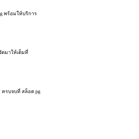
g พร้อมให้บริการ
ัดมาให้เต็มที่
 ครบจบที่ สล็อต pg