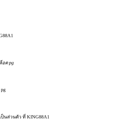
ING88A1
ล็อต pg
 pg
็นส่วนตัว ที่ KING88A1