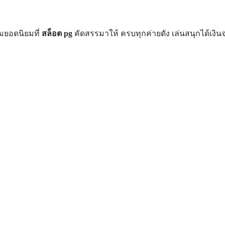
มยอดนิยมที่
สล็อต pg
คัดสรรมาให้ ครบทุกค่ายดัง เล่นสนุกได้เงินจ