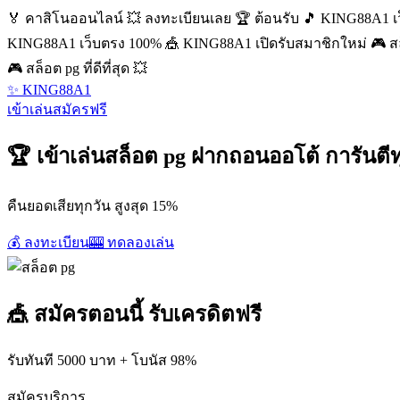
🏅 คาสิโนออนไลน์ 💥 ลงทะเบียนเลย 🏆 ต้อนรับ 🎵 KING88A1 เว็บ
KING88A1 เว็บตรง 100% 🎪 KING88A1 เปิดรับสมาชิกใหม่ 🎮 สล็อต
🎮 สล็อต pg ที่ดีที่สุด 💥
✨ KING88A1
เข้าเล่น
สมัครฟรี
🏆 เข้าเล่นสล็อต pg ฝากถอนออโต้ การันตี
คืนยอดเสียทุกวัน สูงสุด 15%
💰 ลงทะเบียน
🎰 ทดลองเล่น
🎪 สมัครตอนนี้ รับเครดิตฟรี
รับทันที 5000 บาท + โบนัส 98%
สมัครบริการ