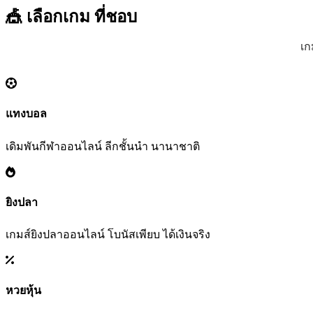
🎪 เลือกเกม
ที่ชอบ
เก
แทงบอล
เดิมพันกีฬาออนไลน์ ลีกชั้นนำ นานาชาติ
ยิงปลา
เกมส์ยิงปลาออนไลน์ โบนัสเพียบ ได้เงินจริง
หวยหุ้น