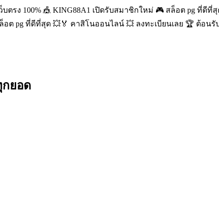
ตรง 100% 🎪 KING88A1 เปิดรับสมาชิกใหม่ 🎮 สล็อต pg ที่ดีที่สุ
 pg ที่ดีที่สุด 💥
🏅 คาสิโนออนไลน์ 💥 ลงทะเบียนเลย 🏆 ต้อนรั
ทุกยอด