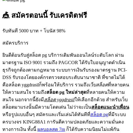
🎪 สมัครตอนนี้ รับเครดิตฟรี
รับทันที 5000 บาท + โบนัส 98%
สมัครบริการ
ยินดีต้อนรับสู่สล็อต pg บริการเดิมพันออนไลน์ระดับโลก ผ่าน
มาตรฐาน ISO 9001 รวมถึง PAGCOR ได้รับใบอนุญาตดำเนิน
ธุรกิจถูกต้องตามกฎหมาย ระบบการเงินรับรองมาตรฐาน PCI-
DSS รับรองโดยองค์กรตรวจสอบระดับนานาชาติ ที่ขาดไม่ได้
คือสล็อต yggdrasilก็พร้อมให้บริการ รวมถึง
เว็บสล็อต
ที่หลายคน
ให้ความสนใจ รวมถึง
สล็อต pg ใหม่ล่าสุด
ที่หลายคนให้ความ
สนใจ นอกจากนี้ยังมี
สล็อต yggdrasil
ให้เลือกอีกด้วย สำหรับเว็บ
สล็อตมาแรงนั้นมีความโดดเด่น ไม่ว่าจะเป็น
สล็อตแนะนำเพื่อน
หรือรูปแบบอื่นๆ สมัครและเริ่มเล่นได้ทันทีที่
สล็อต pg
ที่มีระบบ
ครบวงจร KING88A1 การันตีความปลอดภัยและความมั่นคง
ทางการเงิน ทั้งนี้
ผลบอลสด 7m
ก็ได้รับความนิยมไม่แพ้กัน