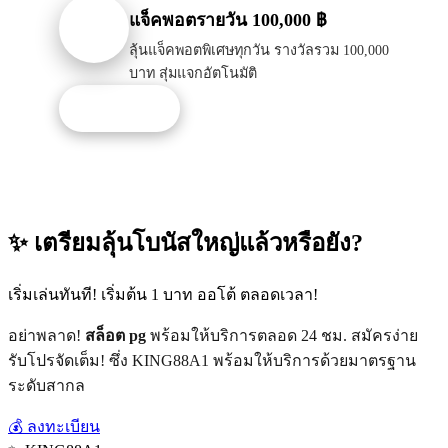
แจ็คพอตรายวัน 100,000 ฿
ลุ้นแจ็คพอตพิเศษทุกวัน รางวัลรวม 100,000
บาท สุ่มแจกอัตโนมัติ
รับโปรนี้
✨ เตรียมลุ้นโบนัสใหญ่แล้วหรือยัง?
เริ่มเล่นทันที! เริ่มต้น 1 บาท ออโต้ ตลอดเวลา!
อย่าพลาด!
สล็อต pg
พร้อมให้บริการตลอด 24 ชม. สมัครง่าย
รับโปรจัดเต็ม! ซึ่ง KING88A1 พร้อมให้บริการด้วยมาตรฐาน
ระดับสากล
💰 ลงทะเบียน