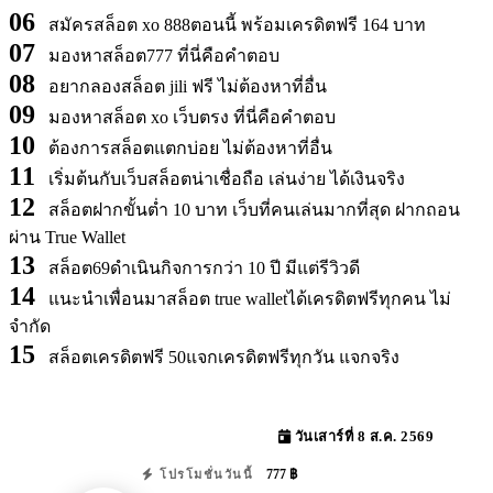
06
สมัครสล็อต xo 888ตอนนี้ พร้อมเครดิตฟรี 164 บาท
07
มองหาสล็อต777 ที่นี่คือคำตอบ
08
อยากลองสล็อต jili ฟรี ไม่ต้องหาที่อื่น
09
มองหาสล็อต xo เว็บตรง ที่นี่คือคำตอบ
10
ต้องการสล็อตแตกบ่อย ไม่ต้องหาที่อื่น
11
เริ่มต้นกับเว็บสล็อตน่าเชื่อถือ เล่นง่าย ได้เงินจริง
12
สล็อตฝากขั้นต่ำ 10 บาท เว็บที่คนเล่นมากที่สุด ฝากถอน
ผ่าน True Wallet
13
สล็อต69ดำเนินกิจการกว่า 10 ปี มีแต่รีวิวดี
14
แนะนำเพื่อนมาสล็อต true walletได้เครดิตฟรีทุกคน ไม่
จำกัด
15
สล็อตเครดิตฟรี 50แจกเครดิตฟรีทุกวัน แจกจริง
วันเสาร์ที่ 8 ส.ค. 2569
777 ฿
โปรโมชั่นวันนี้