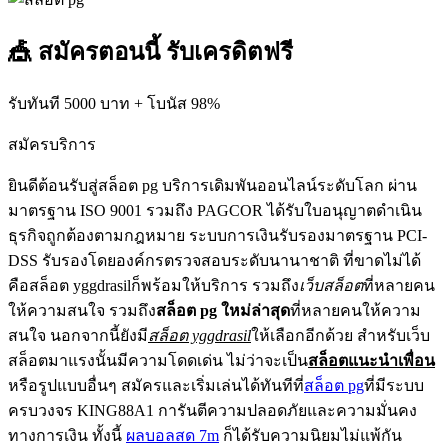
🎪 สมัครตอนนี้ รับเครดิตฟรี
รับทันที 5000 บาท + โบนัส 98%
สมัครบริการ
ยินดีต้อนรับสู่สล็อต pg บริการเดิมพันออนไลน์ระดับโลก ผ่าน
มาตรฐาน ISO 9001 รวมถึง PAGCOR ได้รับใบอนุญาตดำเนิน
ธุรกิจถูกต้องตามกฎหมาย ระบบการเงินรับรองมาตรฐาน PCI-
DSS รับรองโดยองค์กรตรวจสอบระดับนานาชาติ ที่ขาดไม่ได้
คือสล็อต yggdrasilก็พร้อมให้บริการ รวมถึง
เว็บสล็อต
ที่หลายคน
ให้ความสนใจ รวมถึง
สล็อต pg ใหม่ล่าสุด
ที่หลายคนให้ความ
สนใจ นอกจากนี้ยังมี
สล็อต yggdrasil
ให้เลือกอีกด้วย สำหรับเว็บ
สล็อตมาแรงนั้นมีความโดดเด่น ไม่ว่าจะเป็น
สล็อตแนะนำเพื่อน
หรือรูปแบบอื่นๆ สมัครและเริ่มเล่นได้ทันทีที่
สล็อต pg
ที่มีระบบ
ครบวงจร KING88A1 การันตีความปลอดภัยและความมั่นคง
ทางการเงิน ทั้งนี้
ผลบอลสด 7m
ก็ได้รับความนิยมไม่แพ้กัน