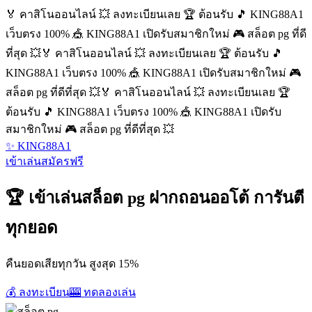
🏅 คาสิโนออนไลน์ 💥 ลงทะเบียนเลย 🏆 ต้อนรับ 🎵 KING88A1
เว็บตรง 100% 🎪 KING88A1 เปิดรับสมาชิกใหม่ 🎮 สล็อต pg ที่ดี
ที่สุด 💥
🏅 คาสิโนออนไลน์ 💥 ลงทะเบียนเลย 🏆 ต้อนรับ 🎵
KING88A1 เว็บตรง 100% 🎪 KING88A1 เปิดรับสมาชิกใหม่ 🎮
สล็อต pg ที่ดีที่สุด 💥
🏅 คาสิโนออนไลน์ 💥 ลงทะเบียนเลย 🏆
ต้อนรับ 🎵 KING88A1 เว็บตรง 100% 🎪 KING88A1 เปิดรับ
สมาชิกใหม่ 🎮 สล็อต pg ที่ดีที่สุด 💥
✨ KING88A1
เข้าเล่น
สมัครฟรี
🏆 เข้าเล่นสล็อต pg ฝากถอนออโต้ การันตี
ทุกยอด
คืนยอดเสียทุกวัน สูงสุด 15%
💰 ลงทะเบียน
🎰 ทดลองเล่น