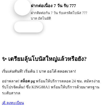
ฝากต่อเนื่อง 7 วัน รับ 777
ฝากติดต่อกัน 7 วัน รับเครดิตโบนัส 777
บาท อัตโนมัติ
รับโปรนี้
✨ เตรียมลุ้นโบนัสใหญ่แล้วหรือยัง?
เริ่มเล่นทันที! เริ่มต้น 1 บาท ออโต้ ตลอดเวลา!
อย่าพลาด!
สล็อต pg
พร้อมให้บริการตลอด 24 ชม. สมัครง่าย
รับโปรจัดเต็ม! ซึ่ง KING88A1 พร้อมให้บริการด้วยมาตรฐาน
ระดับสากล
💰 ลงทะเบียน