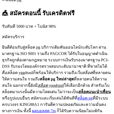
🎪 สมัครตอนนี้ รับเครดิตฟรี
รับทันที 5000 บาท + โบนัส 98%
สมัครบริการ
ยินดีต้อนรับสู่สล็อต pg บริการเดิมพันออนไลน์ระดับโลก ผ่าน
มาตรฐาน ISO 9001 รวมถึง PAGCOR ได้รับใบอนุญาตดำเนิน
ธุรกิจถูกต้องตามกฎหมาย ระบบการเงินรับรองมาตรฐาน PCI-
DSS รับรองโดยองค์กรตรวจสอบระดับนานาชาติ ที่ขาดไม่ได้
คือสล็อต yggdrasilก็พร้อมให้บริการ รวมถึง
เว็บสล็อต
ที่หลายคน
ให้ความสนใจ รวมถึง
สล็อต pg ใหม่ล่าสุด
ที่หลายคนให้ความ
สนใจ นอกจากนี้ยังมี
สล็อต yggdrasil
ให้เลือกอีกด้วย สำหรับเว็บ
สล็อตมาแรงนั้นมีความโดดเด่น ไม่ว่าจะเป็น
สล็อตแนะนำเพื่อน
หรือรูปแบบอื่นๆ สมัครและเริ่มเล่นได้ทันทีที่
สล็อต pg
ที่มีระบบ
ครบวงจร KING88A1 การันตีความปลอดภัยและความมั่นคง
ทางการเงิน ทั้งนี้
ผลบอลสด 7m
ก็ได้รับความนิยมไม่แพ้กัน