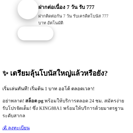
ฝากต่อเนื่อง 7 วัน รับ 777
ฝากติดต่อกัน 7 วัน รับเครดิตโบนัส 777
บาท อัตโนมัติ
รับโปรนี้
✨ เตรียมลุ้นโบนัสใหญ่แล้วหรือยัง?
เริ่มเล่นทันที! เริ่มต้น 1 บาท ออโต้ ตลอดเวลา!
อย่าพลาด!
สล็อต pg
พร้อมให้บริการตลอด 24 ชม. สมัครง่าย
รับโปรจัดเต็ม! ซึ่ง KING88A1 พร้อมให้บริการด้วยมาตรฐาน
ระดับสากล
💰 ลงทะเบียน