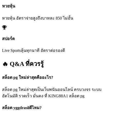
หวยหุ้น
หวยหุ้น อัตราจ่ายสูงถึงบาทละ 850 ไม่อั้น
สปอร์ต
Live Sportsลุ้นทุกนาที อัตราต่อรองดี
🔥 Q&A
ที่ควรรู้
สล็อต pg ใหม่ล่าสุดคืออะไร?
สล็อต pg ใหม่ล่าสุดเป็นเว็บพนันออนไลน์ ครบวงจร ระบบ
อัตโนมัติ รวดเร็ว มั่นคง ที่ KING88A1 สล็อต pg
สล็อต yggdrasilดีไหม?