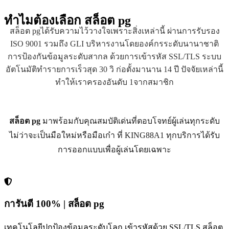
ทำไมต้องเลือก
สล็อต pg
สล็อต pgได้รับความไว้วางใจเพราะสิ่งเหล่านี้ ผ่านการรับรอง
ISO 9001 รวมถึง GLI บริหารงานโดยองค์กรระดับนานาชาติ
การป้องกันข้อมูลระดับสากล ด้วยการเข้ารหัส SSL/TLS ระบบ
อัตโนมัติทำรายการเร็วสุด 30 วิ ก่อตั้งมานาน 14 ปี ปัจจัยเหล่านี้
ทำให้เราครองอันดับ 1จากสมาชิก
สล็อต pg
มาพร้อมกับคุณสมบัติเด่นที่ตอบโจทย์ผู้เล่นทุกระดับ
ไม่ว่าจะเป็นมือใหม่หรือมือเก๋า ที่ KING88A1 ทุกบริการได้รับ
การออกแบบเพื่อผู้เล่นโดยเฉพาะ
การันตี 100% | สล็อต pg
เทคโนโลยีปกป้องข้อมูลระดับโลก เข้ารหัสด้วย SSL/TLS สล็อต