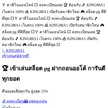
🏅 คาสิโนออนไลน์ 💥 ลงทะเบียนเลย 🏆 ต้อนรับ 🎵 KING88A1
เว็บตรง 100% 🎪 KING88A1 เปิดรับสมาชิกใหม่ 🎮 สล็อต pg ที่ดี
ที่สุด 💥
🏅 คาสิโนออนไลน์ 💥 ลงทะเบียนเลย 🏆 ต้อนรับ 🎵
KING88A1 เว็บตรง 100% 🎪 KING88A1 เปิดรับสมาชิกใหม่ 🎮
สล็อต pg ที่ดีที่สุด 💥
🏅 คาสิโนออนไลน์ 💥 ลงทะเบียนเลย 🏆
ต้อนรับ 🎵 KING88A1 เว็บตรง 100% 🎪 KING88A1 เปิดรับ
สมาชิกใหม่ 🎮 สล็อต pg ที่ดีที่สุด 💥
✨ KING88A1
เข้าเล่น
สมัครฟรี
🏆 เข้าเล่นสล็อต pg ฝากถอนออโต้ การันตี
ทุกยอด
คืนยอดเสียทุกวัน สูงสุด 15%
💰 ลงทะเบียน
🎰 ทดลองเล่น