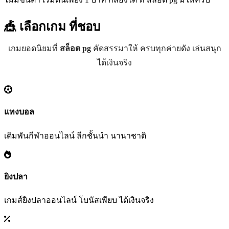
🎪 เลือกเกม
ที่ชอบ
เกมยอดนิยมที่
สล็อต pg
คัดสรรมาให้ ครบทุกค่ายดัง เล่นสนุก
ได้เงินจริง
แทงบอล
เดิมพันกีฬาออนไลน์ ลีกชั้นนำ นานาชาติ
ยิงปลา
เกมส์ยิงปลาออนไลน์ โบนัสเพียบ ได้เงินจริง