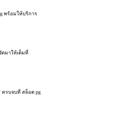
g พร้อมให้บริการ
ัดมาให้เต็มที่
 ครบจบที่ สล็อต pg