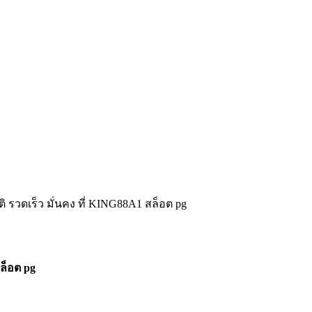
 รวดเร็ว มั่นคง ที่ KING88A1 สล็อต pg
ล็อต pg