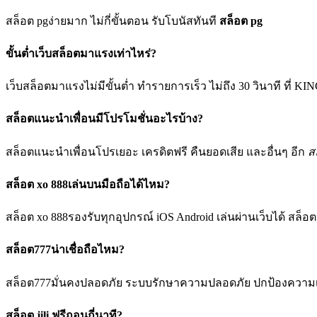
สล็อต pgง่ายมาก ไม่กี่ขั้นตอน รับโบนัสทันที
สล็อต pg
ขั้นต่ำเว็บสล็อตมาแรงเท่าไหร่?
เว็บสล็อตมาแรงไม่มีขั้นต่ำ ทำรายการเร็ว ไม่ถึง 30 วินาที ที่ K
สล็อตแนะนำเพื่อนมีโปรโมชั่นอะไรบ้าง?
สล็อตแนะนำเพื่อนโปรเยอะ เครดิตฟรี คืนยอดเสีย และอื่นๆ อีก
ส
สล็อต xo 888เล่นบนมือถือได้ไหม?
สล็อต xo 888รองรับทุกอุปกรณ์ iOS Android เล่นผ่านเว็บได้ สล็อต
สล็อต777น่าเชื่อถือไหม?
สล็อต777มั่นคงปลอดภัย ระบบรักษาความปลอดภัย ปกป้องความเป
สล็อต jili ฟรีถอนกี่นาที?