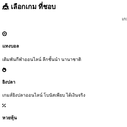
🎪 เลือกเกม
ที่ชอบ
เก
แทงบอล
เดิมพันกีฬาออนไลน์ ลีกชั้นนำ นานาชาติ
ยิงปลา
เกมส์ยิงปลาออนไลน์ โบนัสเพียบ ได้เงินจริง
หวยหุ้น