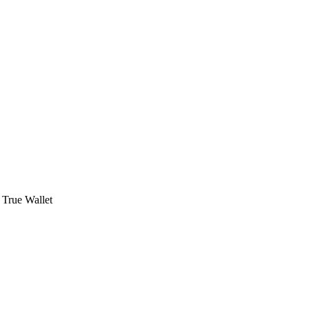
True Wallet