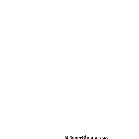
วันเสาร์ที่ 8 ส.ค. 2569