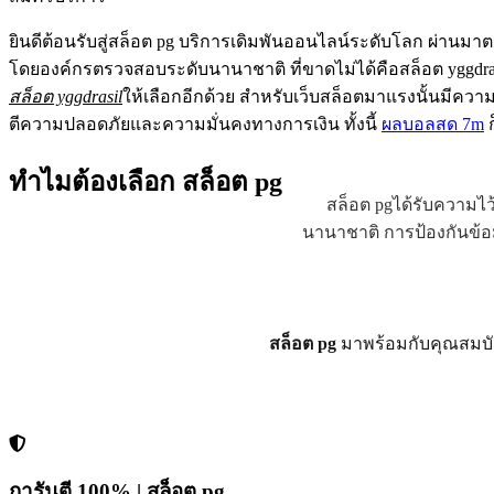
ยินดีต้อนรับสู่สล็อต pg บริการเดิมพันออนไลน์ระดับโลก ผ่า
โดยองค์กรตรวจสอบระดับนานาชาติ ที่ขาดไม่ได้คือสล็อต yggdras
สล็อต yggdrasil
ให้เลือกอีกด้วย สำหรับเว็บสล็อตมาแรงนั้นมีความ
ตีความปลอดภัยและความมั่นคงทางการเงิน ทั้งนี้
ผลบอลสด 7m
ก
ทำไมต้องเลือก
สล็อต pg
สล็อต pgได้รับความไว
นานาชาติ การป้องกันข้อม
สล็อต pg
มาพร้อมกับคุณสมบัติเ
การันตี 100% | สล็อต pg