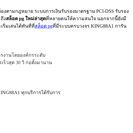
ถูกต้องตามกฎหมาย ระบบการเงินรับรองมาตรฐาน PCI-DSS รับรอง
ถึง
สล็อต pg ใหม่ล่าสุด
ที่หลายคนให้ความสนใจ นอกจากนี้ยังมี
ิ่มเล่นได้ทันทีที่
สล็อต pg
ที่มีระบบครบวงจร KING88A1 การัน
ิหารงานโดยองค์กรระดับ
็วสุด 30 วิ ก่อตั้งมานาน
่ KING88A1 ทุกบริการได้รับการ