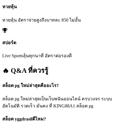
หวยหุ้น
หวยหุ้น อัตราจ่ายสูงถึงบาทละ 850 ไม่อั้น
สปอร์ต
Live Sportsลุ้นทุกนาที อัตราต่อรองดี
🔥 Q&A
ที่ควรรู้
สล็อต pg ใหม่ล่าสุดคืออะไร?
สล็อต pg ใหม่ล่าสุดเป็นเว็บพนันออนไลน์ ครบวงจร ระบบ
อัตโนมัติ รวดเร็ว มั่นคง ที่ KING88A1 สล็อต pg
สล็อต yggdrasilดีไหม?