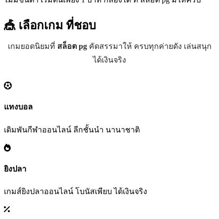
🎪 เลือกเกม
ที่ชอบ
เกมยอดนิยมที่
สล็อต pg
คัดสรรมาให้ ครบทุกค่ายดัง เล่นสนุก
ได้เงินจริง
แทงบอล
เดิมพันกีฬาออนไลน์ ลีกชั้นนำ นานาชาติ
ยิงปลา
เกมส์ยิงปลาออนไลน์ โบนัสเพียบ ได้เงินจริง