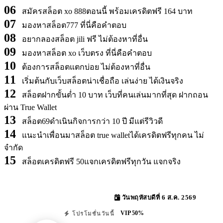
06
สมัครสล็อต xo 888ตอนนี้ พร้อมเครดิตฟรี 164 บาท
07
มองหาสล็อต777 ที่นี่คือคำตอบ
08
อยากลองสล็อต jili ฟรี ไม่ต้องหาที่อื่น
09
มองหาสล็อต xo เว็บตรง ที่นี่คือคำตอบ
10
ต้องการสล็อตแตกบ่อย ไม่ต้องหาที่อื่น
11
เริ่มต้นกับเว็บสล็อตน่าเชื่อถือ เล่นง่าย ได้เงินจริง
12
สล็อตฝากขั้นต่ำ 10 บาท เว็บที่คนเล่นมากที่สุด ฝากถอน
ผ่าน True Wallet
13
สล็อต69ดำเนินกิจการกว่า 10 ปี มีแต่รีวิวดี
14
แนะนำเพื่อนมาสล็อต true walletได้เครดิตฟรีทุกคน ไม่
จำกัด
15
สล็อตเครดิตฟรี 50แจกเครดิตฟรีทุกวัน แจกจริง
วันพฤหัสบดีที่ 6 ส.ค. 2569
VIP 50%
โปรโมชั่นวันนี้