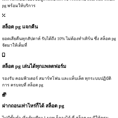
pg พร้อมให้บริการ
สล็อต pg แจกคืน
ยอดเสียคืนทุกสัปดาห์ รับได้ถึง 10% ไม่ต้องทำเทิร์น ซึ่ง สล็อต pg
จัดมาให้เต็มที่
สล็อต pg เล่นได้ทุกแพลตฟอร์ม
รองรับ คอมพิวเตอร์ สมาร์ทโฟน และแท็บเล็ต ทุกระบบปฏิบัติ
การ ครบจบที่ สล็อต pg
ฝากถอนเท่าไหร่ก็ได้ สล็อต pg
ไม่มีขั้นต่ำ เริ่มต้นเพียง 1 บาท ก็ลองได้ ที่ สล็อต pg มีให้ครบ