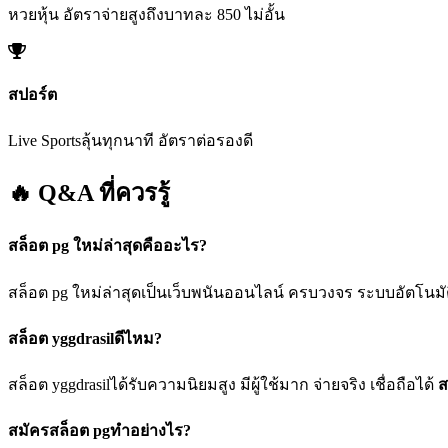
หวยหุ้น อัตราจ่ายสูงถึงบาทละ 850 ไม่อั้น
สปอร์ต
Live Sportsลุ้นทุกนาที อัตราต่อรองดี
🔥 Q&A
ที่ควรรู้
สล็อต pg ใหม่ล่าสุดคืออะไร?
สล็อต pg ใหม่ล่าสุดเป็นเว็บพนันออนไลน์ ครบวงจร ระบบอัตโนมัติ
สล็อต yggdrasilดีไหม?
สล็อต yggdrasilได้รับความนิยมสูง มีผู้ใช้มาก จ่ายจริง เชื่อถือได้
ส
สมัครสล็อต pgทำอย่างไร?