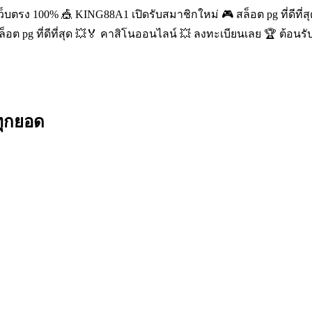
ตรง 100% 🎪 KING88A1 เปิดรับสมาชิกใหม่ 🎮 สล็อต pg ที่ดีที่สุ
 pg ที่ดีที่สุด 💥
🏅 คาสิโนออนไลน์ 💥 ลงทะเบียนเลย 🏆 ต้อนรั
ทุกยอด