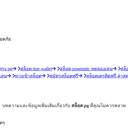
ลอดภัย
ตรง pg
สล็อต true wallet
สล็อต pragmatic ทดลองเล่น
สล็
เล่น
ทางเข้าสล็อต
สมัครสล็อตฟรี
สล็อตเครดิตฟรี ล่าสุ
บทความและข้อมูลเพิ่มเติมเกี่ยวกับ
สล็อต pg
ที่คุณไม่ควรพลาด
ุดๆ