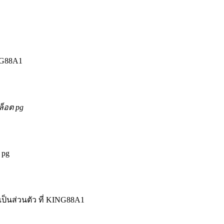
ING88A1
ล็อต pg
 pg
็นส่วนตัว ที่ KING88A1