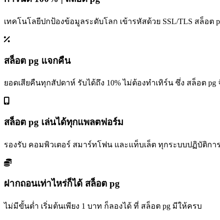
เทคโนโลยีปกป้องข้อมูลระดับโลก เข้ารหัสด้วย SSL/TLS สล็อต p
สล็อต pg แจกคืน
ยอดเสียคืนทุกสัปดาห์ รับได้ถึง 10% ไม่ต้องทำเทิร์น ซึ่ง สล็อต pg จ
สล็อต pg เล่นได้ทุกแพลตฟอร์ม
รองรับ คอมพิวเตอร์ สมาร์ทโฟน และแท็บเล็ต ทุกระบบปฏิบัติการ
ฝากถอนเท่าไหร่ก็ได้ สล็อต pg
ไม่มีขั้นต่ำ เริ่มต้นเพียง 1 บาท ก็ลองได้ ที่ สล็อต pg มีให้ครบ