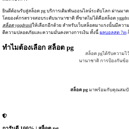
ยินดีต้อนรับสู่สล็อต pg บริการเดิมพันออนไลน์ระดับโลก ผ่า
โดยองค์กรตรวจสอบระดับนานาชาติ ที่ขาดไม่ได้คือสล็อต yggdras
สล็อต yggdrasil
ให้เลือกอีกด้วย สำหรับเว็บสล็อตมาแรงนั้นมีความ
ตีความปลอดภัยและความมั่นคงทางการเงิน ทั้งนี้
ผลบอลสด 7m
ก
ทำไมต้องเลือก
สล็อต pg
สล็อต pgได้รับความไว
นานาชาติ การป้องกันข้อม
สล็อต pg
มาพร้อมกับคุณสมบัติเ
การันตี 100% | สล็อต pg