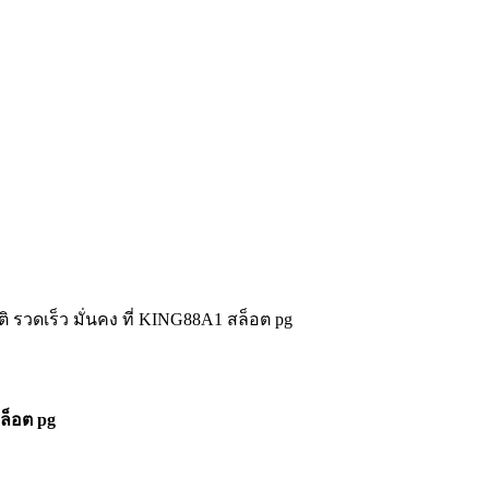
 รวดเร็ว มั่นคง ที่ KING88A1 สล็อต pg
ล็อต pg