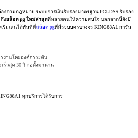
ถูกต้องตามกฎหมาย ระบบการเงินรับรองมาตรฐาน PCI-DSS รับรอง
ถึง
สล็อต pg ใหม่ล่าสุด
ที่หลายคนให้ความสนใจ นอกจากนี้ยังมี
ิ่มเล่นได้ทันทีที่
สล็อต pg
ที่มีระบบครบวงจร KING88A1 การัน
ิหารงานโดยองค์กรระดับ
็วสุด 30 วิ ก่อตั้งมานาน
่ KING88A1 ทุกบริการได้รับการ