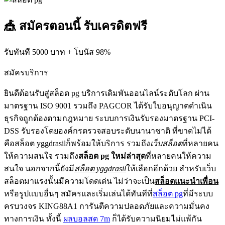
🎪 สมัครตอนนี้ รับเครดิตฟรี
รับทันที 5000 บาท + โบนัส 98%
สมัครบริการ
ยินดีต้อนรับสู่สล็อต pg บริการเดิมพันออนไลน์ระดับโลก ผ่าน
มาตรฐาน ISO 9001 รวมถึง PAGCOR ได้รับใบอนุญาตดำเนิน
ธุรกิจถูกต้องตามกฎหมาย ระบบการเงินรับรองมาตรฐาน PCI-
DSS รับรองโดยองค์กรตรวจสอบระดับนานาชาติ ที่ขาดไม่ได้
คือสล็อต yggdrasilก็พร้อมให้บริการ รวมถึง
เว็บสล็อต
ที่หลายคน
ให้ความสนใจ รวมถึง
สล็อต pg ใหม่ล่าสุด
ที่หลายคนให้ความ
สนใจ นอกจากนี้ยังมี
สล็อต yggdrasil
ให้เลือกอีกด้วย สำหรับเว็บ
สล็อตมาแรงนั้นมีความโดดเด่น ไม่ว่าจะเป็น
สล็อตแนะนำเพื่อน
หรือรูปแบบอื่นๆ สมัครและเริ่มเล่นได้ทันทีที่
สล็อต pg
ที่มีระบบ
ครบวงจร KING88A1 การันตีความปลอดภัยและความมั่นคง
ทางการเงิน ทั้งนี้
ผลบอลสด 7m
ก็ได้รับความนิยมไม่แพ้กัน