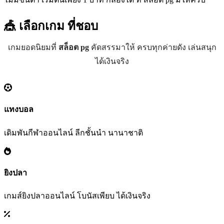
🎪 เลือกเกม
ที่ชอบ
เกมยอดนิยมที่
สล็อต pg
คัดสรรมาให้ ครบทุกค่ายดัง เล่นสนุก
ได้เงินจริง
แทงบอล
เดิมพันกีฬาออนไลน์ ลีกชั้นนำ นานาชาติ
ยิงปลา
เกมส์ยิงปลาออนไลน์ โบนัสเพียบ ได้เงินจริง