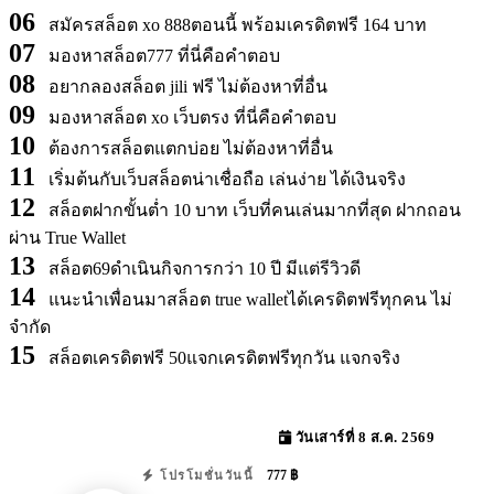
06
สมัครสล็อต xo 888ตอนนี้ พร้อมเครดิตฟรี 164 บาท
07
มองหาสล็อต777 ที่นี่คือคำตอบ
08
อยากลองสล็อต jili ฟรี ไม่ต้องหาที่อื่น
09
มองหาสล็อต xo เว็บตรง ที่นี่คือคำตอบ
10
ต้องการสล็อตแตกบ่อย ไม่ต้องหาที่อื่น
11
เริ่มต้นกับเว็บสล็อตน่าเชื่อถือ เล่นง่าย ได้เงินจริง
12
สล็อตฝากขั้นต่ำ 10 บาท เว็บที่คนเล่นมากที่สุด ฝากถอน
ผ่าน True Wallet
13
สล็อต69ดำเนินกิจการกว่า 10 ปี มีแต่รีวิวดี
14
แนะนำเพื่อนมาสล็อต true walletได้เครดิตฟรีทุกคน ไม่
จำกัด
15
สล็อตเครดิตฟรี 50แจกเครดิตฟรีทุกวัน แจกจริง
วันเสาร์ที่ 8 ส.ค. 2569
777 ฿
โปรโมชั่นวันนี้