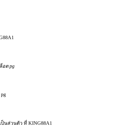
ING88A1
ล็อต pg
 pg
็นส่วนตัว ที่ KING88A1