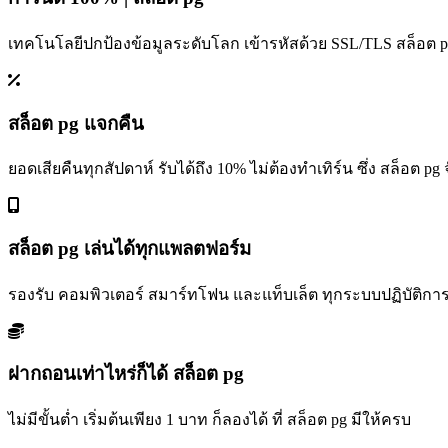
เทคโนโลยีปกป้องข้อมูลระดับโลก เข้ารหัสด้วย SSL/TLS สล็อต p
สล็อต pg แจกคืน
ยอดเสียคืนทุกสัปดาห์ รับได้ถึง 10% ไม่ต้องทำเทิร์น ซึ่ง สล็อต pg จ
สล็อต pg เล่นได้ทุกแพลตฟอร์ม
รองรับ คอมพิวเตอร์ สมาร์ทโฟน และแท็บเล็ต ทุกระบบปฏิบัติการ
ฝากถอนเท่าไหร่ก็ได้ สล็อต pg
ไม่มีขั้นต่ำ เริ่มต้นเพียง 1 บาท ก็ลองได้ ที่ สล็อต pg มีให้ครบ