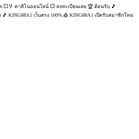
ด 💥
🏅 คาสิโนออนไลน์ 💥 ลงทะเบียนเลย 🏆 ต้อนรับ 🎵
บ 🎵 KING88A1 เว็บตรง 100% 🎪 KING88A1 เปิดรับสมาชิกใหม่