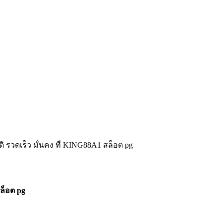
 รวดเร็ว มั่นคง ที่ KING88A1 สล็อต pg
ล็อต pg