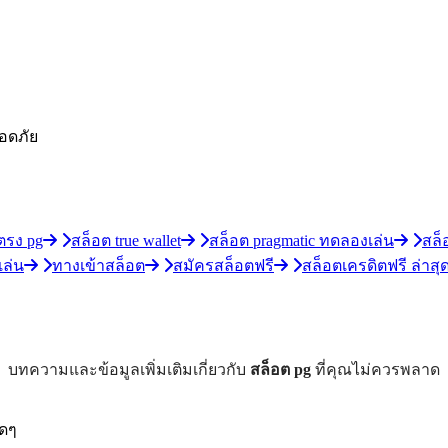
ลอดภัย
ตรง pg
สล็อต true wallet
สล็อต pragmatic ทดลองเล่น
สล็
เล่น
ทางเข้าสล็อต
สมัครสล็อตฟรี
สล็อตเครดิตฟรี ล่าสุ
บทความและข้อมูลเพิ่มเติมเกี่ยวกับ
สล็อต pg
ที่คุณไม่ควรพลาด
ุดๆ