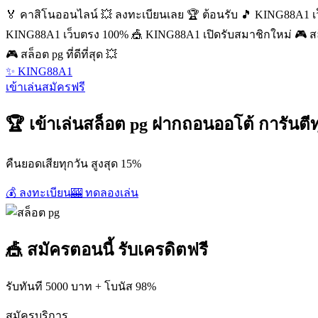
🏅 คาสิโนออนไลน์ 💥 ลงทะเบียนเลย 🏆 ต้อนรับ 🎵 KING88A1 เว็บ
KING88A1 เว็บตรง 100% 🎪 KING88A1 เปิดรับสมาชิกใหม่ 🎮 สล็อต
🎮 สล็อต pg ที่ดีที่สุด 💥
✨ KING88A1
เข้าเล่น
สมัครฟรี
🏆 เข้าเล่นสล็อต pg ฝากถอนออโต้ การันตี
คืนยอดเสียทุกวัน สูงสุด 15%
💰 ลงทะเบียน
🎰 ทดลองเล่น
🎪 สมัครตอนนี้ รับเครดิตฟรี
รับทันที 5000 บาท + โบนัส 98%
สมัครบริการ