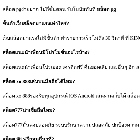
สล็อต pgง่ายมาก ไม่กี่ขั้นตอน รับโบนัสทันที
สล็อต pg
ขั้นต่ำเว็บสล็อตมาแรงเท่าไหร่?
เว็บสล็อตมาแรงไม่มีขั้นต่ำ ทำรายการเร็ว ไม่ถึง 30 วินาที ที่ K
สล็อตแนะนำเพื่อนมีโปรโมชั่นอะไรบ้าง?
สล็อตแนะนำเพื่อนโปรเยอะ เครดิตฟรี คืนยอดเสีย และอื่นๆ อีก
ส
สล็อต xo 888เล่นบนมือถือได้ไหม?
สล็อต xo 888รองรับทุกอุปกรณ์ iOS Android เล่นผ่านเว็บได้ สล็อต
สล็อต777น่าเชื่อถือไหม?
สล็อต777มั่นคงปลอดภัย ระบบรักษาความปลอดภัย ปกป้องความเป
สล็อต jili ฟรีถอนกี่นาที?