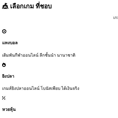
🎪 เลือกเกม
ที่ชอบ
เก
แทงบอล
เดิมพันกีฬาออนไลน์ ลีกชั้นนำ นานาชาติ
ยิงปลา
เกมส์ยิงปลาออนไลน์ โบนัสเพียบ ได้เงินจริง
หวยหุ้น