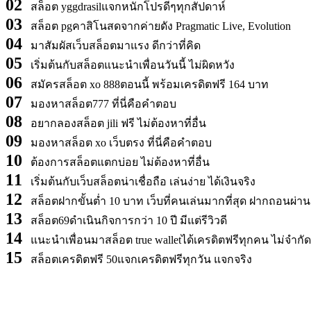
02
สล็อต yggdrasilแจกหนักโปรดีๆทุกสัปดาห์
03
สล็อต pgคาสิโนสดจากค่ายดัง Pragmatic Live, Evolution
04
มาสัมผัสเว็บสล็อตมาแรง ดีกว่าที่คิด
05
เริ่มต้นกับสล็อตแนะนำเพื่อนวันนี้ ไม่ผิดหวัง
06
สมัครสล็อต xo 888ตอนนี้ พร้อมเครดิตฟรี 164 บาท
07
มองหาสล็อต777 ที่นี่คือคำตอบ
08
อยากลองสล็อต jili ฟรี ไม่ต้องหาที่อื่น
09
มองหาสล็อต xo เว็บตรง ที่นี่คือคำตอบ
10
ต้องการสล็อตแตกบ่อย ไม่ต้องหาที่อื่น
11
เริ่มต้นกับเว็บสล็อตน่าเชื่อถือ เล่นง่าย ได้เงินจริง
12
สล็อตฝากขั้นต่ำ 10 บาท เว็บที่คนเล่นมากที่สุด ฝากถอนผ่าน 
13
สล็อต69ดำเนินกิจการกว่า 10 ปี มีแต่รีวิวดี
14
แนะนำเพื่อนมาสล็อต true walletได้เครดิตฟรีทุกคน ไม่จำกัด
15
สล็อตเครดิตฟรี 50แจกเครดิตฟรีทุกวัน แจกจริง