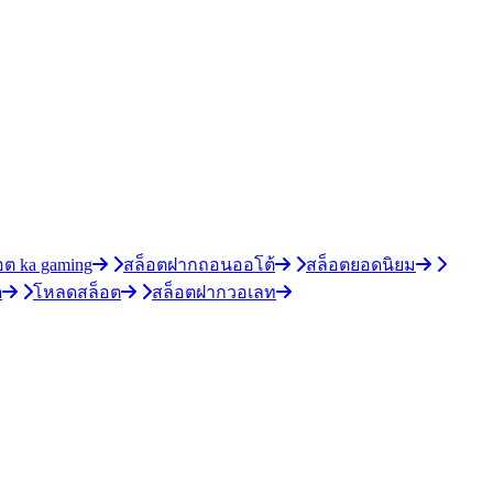
อต ka gaming
สล็อตฝากถอนออโต้
สล็อตยอดนิยม
ด
โหลดสล็อต
สล็อตฝากวอเลท