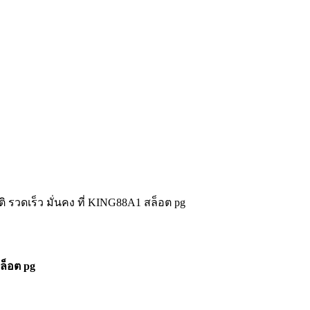
 รวดเร็ว มั่นคง ที่ KING88A1 สล็อต pg
ล็อต pg