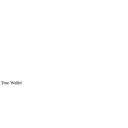
True Wallet