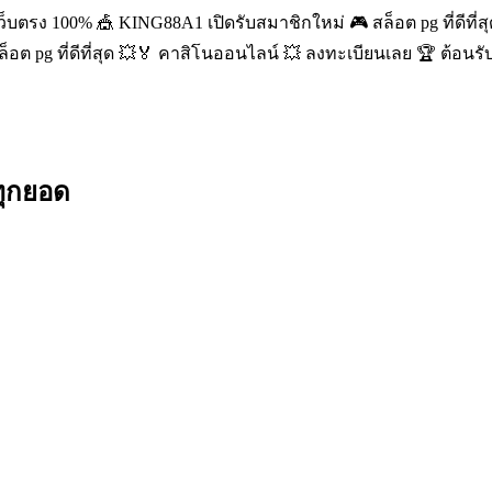
ตรง 100% 🎪 KING88A1 เปิดรับสมาชิกใหม่ 🎮 สล็อต pg ที่ดีที่สุ
 pg ที่ดีที่สุด 💥
🏅 คาสิโนออนไลน์ 💥 ลงทะเบียนเลย 🏆 ต้อนรั
ทุกยอด