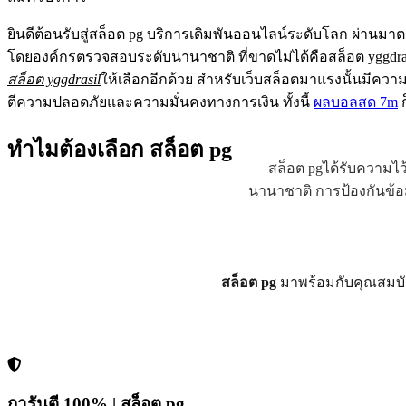
ยินดีต้อนรับสู่สล็อต pg บริการเดิมพันออนไลน์ระดับโลก ผ่า
โดยองค์กรตรวจสอบระดับนานาชาติ ที่ขาดไม่ได้คือสล็อต yggdras
สล็อต yggdrasil
ให้เลือกอีกด้วย สำหรับเว็บสล็อตมาแรงนั้นมีความ
ตีความปลอดภัยและความมั่นคงทางการเงิน ทั้งนี้
ผลบอลสด 7m
ก
ทำไมต้องเลือก
สล็อต pg
สล็อต pgได้รับความไว
นานาชาติ การป้องกันข้อม
สล็อต pg
มาพร้อมกับคุณสมบัติเ
การันตี 100% | สล็อต pg