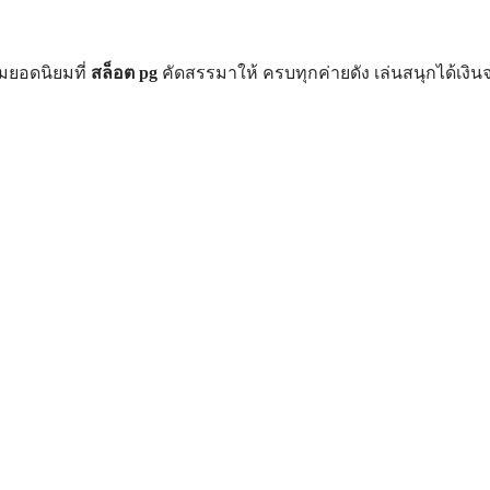
มยอดนิยมที่
สล็อต pg
คัดสรรมาให้ ครบทุกค่ายดัง เล่นสนุกได้เงินจ