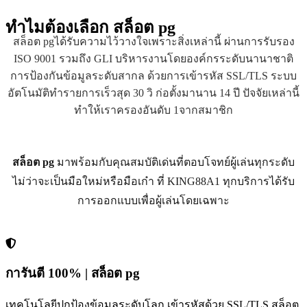
ทำไมต้องเลือก
สล็อต pg
สล็อต pgได้รับความไว้วางใจเพราะสิ่งเหล่านี้ ผ่านการรับรอง
ISO 9001 รวมถึง GLI บริหารงานโดยองค์กรระดับนานาชาติ
การป้องกันข้อมูลระดับสากล ด้วยการเข้ารหัส SSL/TLS ระบบ
อัตโนมัติทำรายการเร็วสุด 30 วิ ก่อตั้งมานาน 14 ปี ปัจจัยเหล่านี้
ทำให้เราครองอันดับ 1จากสมาชิก
สล็อต pg
มาพร้อมกับคุณสมบัติเด่นที่ตอบโจทย์ผู้เล่นทุกระดับ
ไม่ว่าจะเป็นมือใหม่หรือมือเก๋า ที่ KING88A1 ทุกบริการได้รับ
การออกแบบเพื่อผู้เล่นโดยเฉพาะ
การันตี 100% | สล็อต pg
เทคโนโลยีปกป้องข้อมูลระดับโลก เข้ารหัสด้วย SSL/TLS สล็อต