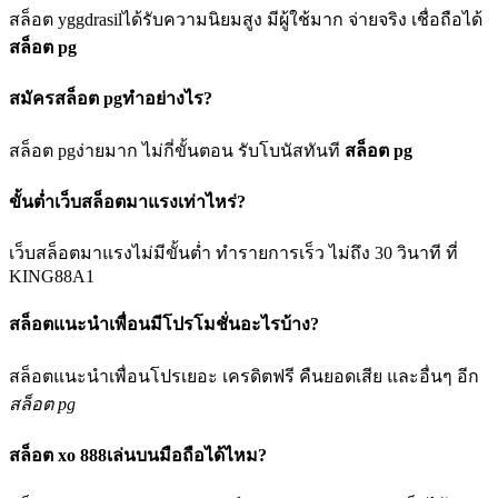
สล็อต yggdrasilได้รับความนิยมสูง มีผู้ใช้มาก จ่ายจริง เชื่อถือได้
สล็อต pg
สมัครสล็อต pgทำอย่างไร?
สล็อต pgง่ายมาก ไม่กี่ขั้นตอน รับโบนัสทันที
สล็อต pg
ขั้นต่ำเว็บสล็อตมาแรงเท่าไหร่?
เว็บสล็อตมาแรงไม่มีขั้นต่ำ ทำรายการเร็ว ไม่ถึง 30 วินาที ที่
KING88A1
สล็อตแนะนำเพื่อนมีโปรโมชั่นอะไรบ้าง?
สล็อตแนะนำเพื่อนโปรเยอะ เครดิตฟรี คืนยอดเสีย และอื่นๆ อีก
สล็อต pg
สล็อต xo 888เล่นบนมือถือได้ไหม?