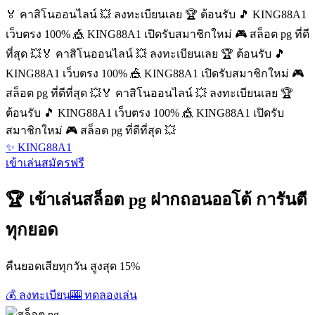
🏅 คาสิโนออนไลน์ 💥 ลงทะเบียนเลย 🏆 ต้อนรับ 🎵 KING88A1
เว็บตรง 100% 🎪 KING88A1 เปิดรับสมาชิกใหม่ 🎮 สล็อต pg ที่ดี
ที่สุด 💥
🏅 คาสิโนออนไลน์ 💥 ลงทะเบียนเลย 🏆 ต้อนรับ 🎵
KING88A1 เว็บตรง 100% 🎪 KING88A1 เปิดรับสมาชิกใหม่ 🎮
สล็อต pg ที่ดีที่สุด 💥
🏅 คาสิโนออนไลน์ 💥 ลงทะเบียนเลย 🏆
ต้อนรับ 🎵 KING88A1 เว็บตรง 100% 🎪 KING88A1 เปิดรับ
สมาชิกใหม่ 🎮 สล็อต pg ที่ดีที่สุด 💥
✨ KING88A1
เข้าเล่น
สมัครฟรี
🏆 เข้าเล่นสล็อต pg ฝากถอนออโต้ การันตี
ทุกยอด
คืนยอดเสียทุกวัน สูงสุด 15%
💰 ลงทะเบียน
🎰 ทดลองเล่น