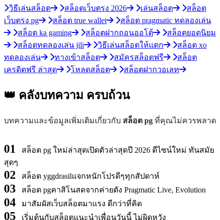
วิธีเล่นสล็อต
สล็อตเว็บตรง 2026
เล่นสล็อต
สล็อต
เว็บตรง pg
สล็อต true wallet
สล็อต pragmatic ทดลองเล่น
สล็อต ka gaming
สล็อตฝากถอนออโต้
สล็อตยอดนิยม
สล็อตทดลองเล่น jili
วิธีเล่นสล็อตให้แตก
สล็อต xo
ทดลองเล่น
ทางเข้าสล็อต
สมัครสล็อตฟรี
สล็อต
เครดิตฟรี ล่าสุด
โหลดสล็อต
สล็อตฝากวอเลท
👑 คลังบทความ
ครบถ้วน
บทความและข้อมูลเพิ่มเติมเกี่ยวกับ
สล็อต pg
ที่คุณไม่ควรพลาด
01
สล็อต pg ใหม่ล่าสุดเปิดตัวล่าสุดปี 2026 ดีไซน์ใหม่ ทันสมัย
สุดๆ
02
สล็อต yggdrasilแจกหนักโปรดีๆทุกสัปดาห์
03
สล็อต pgคาสิโนสดจากค่ายดัง Pragmatic Live, Evolution
04
มาสัมผัสเว็บสล็อตมาแรง ดีกว่าที่คิด
05
เริ่มต้นกับสล็อตแนะนำเพื่อนวันนี้ ไม่ผิดหวัง