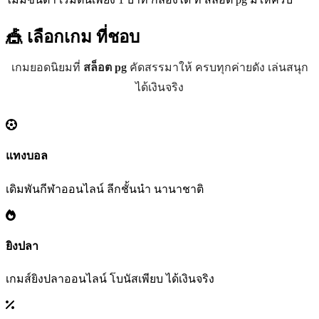
🎪 เลือกเกม
ที่ชอบ
เกมยอดนิยมที่
สล็อต pg
คัดสรรมาให้ ครบทุกค่ายดัง เล่นสนุก
ได้เงินจริง
แทงบอล
เดิมพันกีฬาออนไลน์ ลีกชั้นนำ นานาชาติ
ยิงปลา
เกมส์ยิงปลาออนไลน์ โบนัสเพียบ ได้เงินจริง