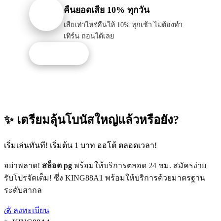
คืนยอดเสีย 10% ทุกวัน
เสียเท่าไหร่คืนให้ 10% ทุกเช้า ไม่ต้องทำ
เทิร์น ถอนได้เลย
รับโปรนี้
✨ เตรียมลุ้นโบนัสใหญ่แล้วหรือยัง?
เริ่มเล่นทันที! เริ่มต้น 1 บาท ออโต้ ตลอดเวลา!
อย่าพลาด!
สล็อต pg
พร้อมให้บริการตลอด 24 ชม. สมัครง่าย
รับโปรจัดเต็ม! ซึ่ง KING88A1 พร้อมให้บริการด้วยมาตรฐาน
ระดับสากล
💰 ลงทะเบียน