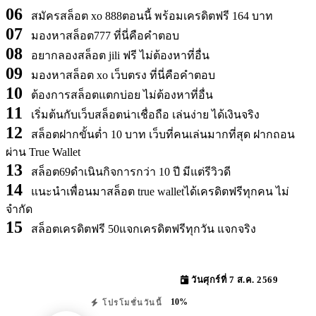
06
สมัครสล็อต xo 888ตอนนี้ พร้อมเครดิตฟรี 164 บาท
07
มองหาสล็อต777 ที่นี่คือคำตอบ
08
อยากลองสล็อต jili ฟรี ไม่ต้องหาที่อื่น
09
มองหาสล็อต xo เว็บตรง ที่นี่คือคำตอบ
10
ต้องการสล็อตแตกบ่อย ไม่ต้องหาที่อื่น
11
เริ่มต้นกับเว็บสล็อตน่าเชื่อถือ เล่นง่าย ได้เงินจริง
12
สล็อตฝากขั้นต่ำ 10 บาท เว็บที่คนเล่นมากที่สุด ฝากถอน
ผ่าน True Wallet
13
สล็อต69ดำเนินกิจการกว่า 10 ปี มีแต่รีวิวดี
14
แนะนำเพื่อนมาสล็อต true walletได้เครดิตฟรีทุกคน ไม่
จำกัด
15
สล็อตเครดิตฟรี 50แจกเครดิตฟรีทุกวัน แจกจริง
วันศุกร์ที่ 7 ส.ค. 2569
10%
โปรโมชั่นวันนี้