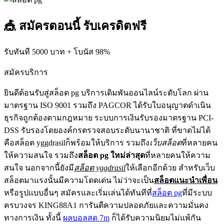
🎪 สมัครตอนนี้ รับเครดิตฟรี
รับทันที 5000 บาท + โบนัส 98%
สมัครบริการ
ยินดีต้อนรับสู่สล็อต pg บริการเดิมพันออนไลน์ระดับโลก ผ่าน
มาตรฐาน ISO 9001 รวมถึง PAGCOR ได้รับใบอนุญาตดำเนิน
ธุรกิจถูกต้องตามกฎหมาย ระบบการเงินรับรองมาตรฐาน PCI-
DSS รับรองโดยองค์กรตรวจสอบระดับนานาชาติ ที่ขาดไม่ได้
คือสล็อต yggdrasilก็พร้อมให้บริการ รวมถึง
เว็บสล็อต
ที่หลายคน
ให้ความสนใจ รวมถึง
สล็อต pg ใหม่ล่าสุด
ที่หลายคนให้ความ
สนใจ นอกจากนี้ยังมี
สล็อต yggdrasil
ให้เลือกอีกด้วย สำหรับเว็บ
สล็อตมาแรงนั้นมีความโดดเด่น ไม่ว่าจะเป็น
สล็อตแนะนำเพื่อน
หรือรูปแบบอื่นๆ สมัครและเริ่มเล่นได้ทันทีที่
สล็อต pg
ที่มีระบบ
ครบวงจร KING88A1 การันตีความปลอดภัยและความมั่นคง
ทางการเงิน ทั้งนี้
ผลบอลสด 7m
ก็ได้รับความนิยมไม่แพ้กัน