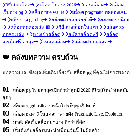
วิธีเล่นสล็อต
สล็อตเว็บตรง 2026
เล่นสล็อต
สล็อต
เว็บตรง pg
สล็อต true wallet
สล็อต pragmatic ทดลองเล่น
สล็อต ka gaming
สล็อตฝากถอนออโต้
สล็อตยอดนิยม
สล็อตทดลองเล่น jili
วิธีเล่นสล็อตให้แตก
สล็อต xo
ทดลองเล่น
ทางเข้าสล็อต
สมัครสล็อตฟรี
สล็อต
เครดิตฟรี ล่าสุด
โหลดสล็อต
สล็อตฝากวอเลท
👑 คลังบทความ
ครบถ้วน
บทความและข้อมูลเพิ่มเติมเกี่ยวกับ
สล็อต pg
ที่คุณไม่ควรพลาด
01
สล็อต pg ใหม่ล่าสุดเปิดตัวล่าสุดปี 2026 ดีไซน์ใหม่ ทันสมัย
สุดๆ
02
สล็อต yggdrasilแจกหนักโปรดีๆทุกสัปดาห์
03
สล็อต pgคาสิโนสดจากค่ายดัง Pragmatic Live, Evolution
04
มาสัมผัสเว็บสล็อตมาแรง ดีกว่าที่คิด
05
เริ่มต้นกับสล็อตแนะนำเพื่อนวันนี้ ไม่ผิดหวัง