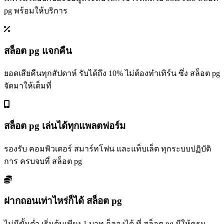
pg พร้อมให้บริการ
สล็อต pg แจกคืน
ยอดเสียคืนทุกสัปดาห์ รับได้ถึง 10% ไม่ต้องทำเทิร์น ซึ่ง สล็อต pg
จัดมาให้เต็มที่
สล็อต pg เล่นได้ทุกแพลตฟอร์ม
รองรับ คอมพิวเตอร์ สมาร์ทโฟน และแท็บเล็ต ทุกระบบปฏิบัติ
การ ครบจบที่ สล็อต pg
ฝากถอนเท่าไหร่ก็ได้ สล็อต pg
ไม่มีขั้นต่ำ เริ่มต้นเพียง 1 บาท ก็ลองได้ ที่ สล็อต pg มีให้ครบ