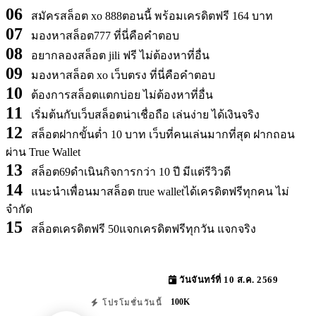
06
สมัครสล็อต xo 888ตอนนี้ พร้อมเครดิตฟรี 164 บาท
07
มองหาสล็อต777 ที่นี่คือคำตอบ
08
อยากลองสล็อต jili ฟรี ไม่ต้องหาที่อื่น
09
มองหาสล็อต xo เว็บตรง ที่นี่คือคำตอบ
10
ต้องการสล็อตแตกบ่อย ไม่ต้องหาที่อื่น
11
เริ่มต้นกับเว็บสล็อตน่าเชื่อถือ เล่นง่าย ได้เงินจริง
12
สล็อตฝากขั้นต่ำ 10 บาท เว็บที่คนเล่นมากที่สุด ฝากถอน
ผ่าน True Wallet
13
สล็อต69ดำเนินกิจการกว่า 10 ปี มีแต่รีวิวดี
14
แนะนำเพื่อนมาสล็อต true walletได้เครดิตฟรีทุกคน ไม่
จำกัด
15
สล็อตเครดิตฟรี 50แจกเครดิตฟรีทุกวัน แจกจริง
วันจันทร์ที่ 10 ส.ค. 2569
100K
โปรโมชั่นวันนี้