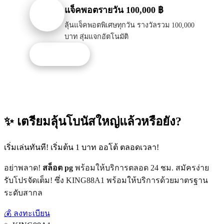
แจ็คพอตรายวัน 100,000 ฿
ลุ้นแจ็คพอตพิเศษทุกวัน รางวัลรวม 100,000
บาท สุ่มแจกอัตโนมัติ
รับโปรนี้
✨ เตรียมลุ้นโบนัสใหญ่แล้วหรือยัง?
เริ่มเล่นทันที! เริ่มต้น 1 บาท ออโต้ ตลอดเวลา!
อย่าพลาด!
สล็อต pg
พร้อมให้บริการตลอด 24 ชม. สมัครง่าย
รับโปรจัดเต็ม! ซึ่ง KING88A1 พร้อมให้บริการด้วยมาตรฐาน
ระดับสากล
💰 ลงทะเบียน