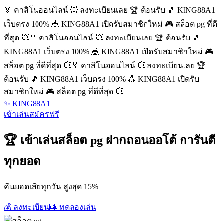
🏅 คาสิโนออนไลน์ 💥 ลงทะเบียนเลย 🏆 ต้อนรับ 🎵 KING88A1
เว็บตรง 100% 🎪 KING88A1 เปิดรับสมาชิกใหม่ 🎮 สล็อต pg ที่ดี
ที่สุด 💥
🏅 คาสิโนออนไลน์ 💥 ลงทะเบียนเลย 🏆 ต้อนรับ 🎵
KING88A1 เว็บตรง 100% 🎪 KING88A1 เปิดรับสมาชิกใหม่ 🎮
สล็อต pg ที่ดีที่สุด 💥
🏅 คาสิโนออนไลน์ 💥 ลงทะเบียนเลย 🏆
ต้อนรับ 🎵 KING88A1 เว็บตรง 100% 🎪 KING88A1 เปิดรับ
สมาชิกใหม่ 🎮 สล็อต pg ที่ดีที่สุด 💥
✨ KING88A1
เข้าเล่น
สมัครฟรี
🏆 เข้าเล่นสล็อต pg ฝากถอนออโต้ การันตี
ทุกยอด
คืนยอดเสียทุกวัน สูงสุด 15%
💰 ลงทะเบียน
🎰 ทดลองเล่น