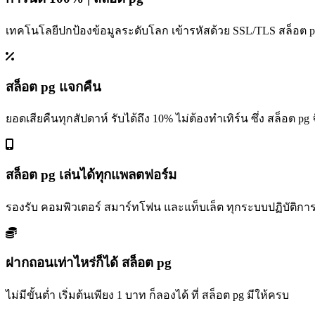
เทคโนโลยีปกป้องข้อมูลระดับโลก เข้ารหัสด้วย SSL/TLS สล็อต p
สล็อต pg แจกคืน
ยอดเสียคืนทุกสัปดาห์ รับได้ถึง 10% ไม่ต้องทำเทิร์น ซึ่ง สล็อต pg จ
สล็อต pg เล่นได้ทุกแพลตฟอร์ม
รองรับ คอมพิวเตอร์ สมาร์ทโฟน และแท็บเล็ต ทุกระบบปฏิบัติการ
ฝากถอนเท่าไหร่ก็ได้ สล็อต pg
ไม่มีขั้นต่ำ เริ่มต้นเพียง 1 บาท ก็ลองได้ ที่ สล็อต pg มีให้ครบ