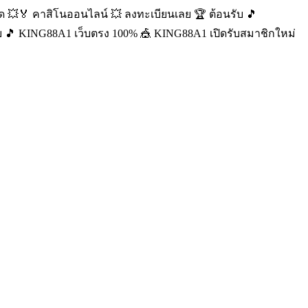
ด 💥
🏅 คาสิโนออนไลน์ 💥 ลงทะเบียนเลย 🏆 ต้อนรับ 🎵
บ 🎵 KING88A1 เว็บตรง 100% 🎪 KING88A1 เปิดรับสมาชิกใหม่