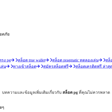
ลอดภัย
ตรง pg
สล็อต true wallet
สล็อต pragmatic ทดลองเล่น
สล็
เล่น
ทางเข้าสล็อต
สมัครสล็อตฟรี
สล็อตเครดิตฟรี ล่าสุ
บทความและข้อมูลเพิ่มเติมเกี่ยวกับ
สล็อต pg
ที่คุณไม่ควรพลาด
ุดๆ