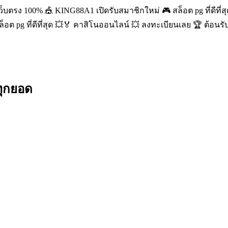
ตรง 100% 🎪 KING88A1 เปิดรับสมาชิกใหม่ 🎮 สล็อต pg ที่ดีที่สุ
 pg ที่ดีที่สุด 💥
🏅 คาสิโนออนไลน์ 💥 ลงทะเบียนเลย 🏆 ต้อนรั
ทุกยอด