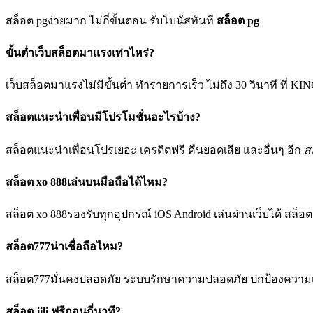
สล็อต pgง่ายมาก ไม่กี่ขั้นตอน รับโบนัสทันที
สล็อต pg
ขั้นต่ำเว็บสล็อตมาแรงเท่าไหร่?
เว็บสล็อตมาแรงไม่มีขั้นต่ำ ทำรายการเร็ว ไม่ถึง 30 วินาที ที่ K
สล็อตแนะนำเพื่อนมีโปรโมชั่นอะไรบ้าง?
สล็อตแนะนำเพื่อนโปรเยอะ เครดิตฟรี คืนยอดเสีย และอื่นๆ อีก
ส
สล็อต xo 888เล่นบนมือถือได้ไหม?
สล็อต xo 888รองรับทุกอุปกรณ์ iOS Android เล่นผ่านเว็บได้ สล็อต
สล็อต777น่าเชื่อถือไหม?
สล็อต777มั่นคงปลอดภัย ระบบรักษาความปลอดภัย ปกป้องความเป
สล็อต jili ฟรีถอนกี่นาที?