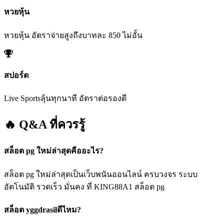
หวยหุ้น
หวยหุ้น อัตราจ่ายสูงถึงบาทละ 850 ไม่อั้น
สปอร์ต
Live Sportsลุ้นทุกนาที อัตราต่อรองดี
🔥 Q&A
ที่ควรรู้
สล็อต pg ใหม่ล่าสุดคืออะไร?
สล็อต pg ใหม่ล่าสุดเป็นเว็บพนันออนไลน์ ครบวงจร ระบบ
อัตโนมัติ รวดเร็ว มั่นคง ที่ KING88A1 สล็อต pg
สล็อต yggdrasilดีไหม?