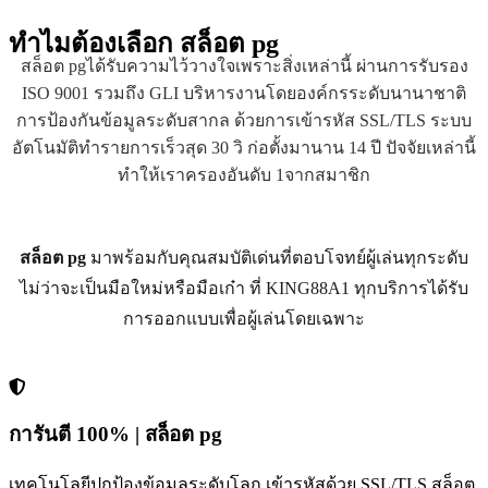
ทำไมต้องเลือก
สล็อต pg
สล็อต pgได้รับความไว้วางใจเพราะสิ่งเหล่านี้ ผ่านการรับรอง
ISO 9001 รวมถึง GLI บริหารงานโดยองค์กรระดับนานาชาติ
การป้องกันข้อมูลระดับสากล ด้วยการเข้ารหัส SSL/TLS ระบบ
อัตโนมัติทำรายการเร็วสุด 30 วิ ก่อตั้งมานาน 14 ปี ปัจจัยเหล่านี้
ทำให้เราครองอันดับ 1จากสมาชิก
สล็อต pg
มาพร้อมกับคุณสมบัติเด่นที่ตอบโจทย์ผู้เล่นทุกระดับ
ไม่ว่าจะเป็นมือใหม่หรือมือเก๋า ที่ KING88A1 ทุกบริการได้รับ
การออกแบบเพื่อผู้เล่นโดยเฉพาะ
การันตี 100% | สล็อต pg
เทคโนโลยีปกป้องข้อมูลระดับโลก เข้ารหัสด้วย SSL/TLS สล็อต