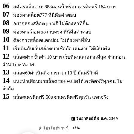
06
สมัครสล็อต xo 888ตอนนี้ พร้อมเครดิตฟรี 164 บาท
07
มองหาสล็อต777 ที่นี่คือคำตอบ
08
อยากลองสล็อต jili ฟรี ไม่ต้องหาที่อื่น
09
มองหาสล็อต xo เว็บตรง ที่นี่คือคำตอบ
10
ต้องการสล็อตแตกบ่อย ไม่ต้องหาที่อื่น
11
เริ่มต้นกับเว็บสล็อตน่าเชื่อถือ เล่นง่าย ได้เงินจริง
12
สล็อตฝากขั้นต่ำ 10 บาท เว็บที่คนเล่นมากที่สุด ฝากถอน
ผ่าน True Wallet
13
สล็อต69ดำเนินกิจการกว่า 10 ปี มีแต่รีวิวดี
14
แนะนำเพื่อนมาสล็อต true walletได้เครดิตฟรีทุกคน ไม่
จำกัด
15
สล็อตเครดิตฟรี 50แจกเครดิตฟรีทุกวัน แจกจริง
วันอาทิตย์ที่ 9 ส.ค. 2569
+5%
โปรโมชั่นวันนี้