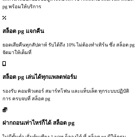
pg พร้อมให้บริการ
สล็อต pg แจกคืน
ยอดเสียคืนทุกสัปดาห์ รับได้ถึง 10% ไม่ต้องทำเทิร์น ซึ่ง สล็อต pg
จัดมาให้เต็มที่
สล็อต pg เล่นได้ทุกแพลตฟอร์ม
รองรับ คอมพิวเตอร์ สมาร์ทโฟน และแท็บเล็ต ทุกระบบปฏิบัติ
การ ครบจบที่ สล็อต pg
ฝากถอนเท่าไหร่ก็ได้ สล็อต pg
ไม่มีขั้นต่ำ เริ่มต้นเพียง 1 บาท ก็ลองได้ ที่ สล็อต pg มีให้ครบ