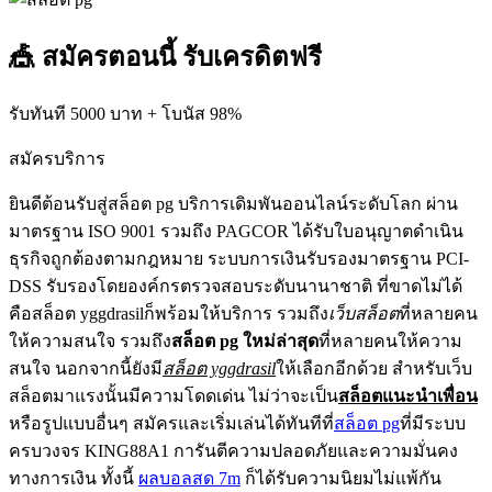
🎪 สมัครตอนนี้ รับเครดิตฟรี
รับทันที 5000 บาท + โบนัส 98%
สมัครบริการ
ยินดีต้อนรับสู่สล็อต pg บริการเดิมพันออนไลน์ระดับโลก ผ่าน
มาตรฐาน ISO 9001 รวมถึง PAGCOR ได้รับใบอนุญาตดำเนิน
ธุรกิจถูกต้องตามกฎหมาย ระบบการเงินรับรองมาตรฐาน PCI-
DSS รับรองโดยองค์กรตรวจสอบระดับนานาชาติ ที่ขาดไม่ได้
คือสล็อต yggdrasilก็พร้อมให้บริการ รวมถึง
เว็บสล็อต
ที่หลายคน
ให้ความสนใจ รวมถึง
สล็อต pg ใหม่ล่าสุด
ที่หลายคนให้ความ
สนใจ นอกจากนี้ยังมี
สล็อต yggdrasil
ให้เลือกอีกด้วย สำหรับเว็บ
สล็อตมาแรงนั้นมีความโดดเด่น ไม่ว่าจะเป็น
สล็อตแนะนำเพื่อน
หรือรูปแบบอื่นๆ สมัครและเริ่มเล่นได้ทันทีที่
สล็อต pg
ที่มีระบบ
ครบวงจร KING88A1 การันตีความปลอดภัยและความมั่นคง
ทางการเงิน ทั้งนี้
ผลบอลสด 7m
ก็ได้รับความนิยมไม่แพ้กัน