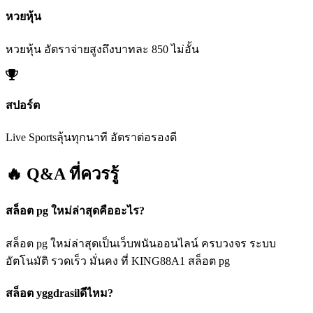
หวยหุ้น
หวยหุ้น อัตราจ่ายสูงถึงบาทละ 850 ไม่อั้น
สปอร์ต
Live Sportsลุ้นทุกนาที อัตราต่อรองดี
🔥 Q&A
ที่ควรรู้
สล็อต pg ใหม่ล่าสุดคืออะไร?
สล็อต pg ใหม่ล่าสุดเป็นเว็บพนันออนไลน์ ครบวงจร ระบบ
อัตโนมัติ รวดเร็ว มั่นคง ที่ KING88A1 สล็อต pg
สล็อต yggdrasilดีไหม?