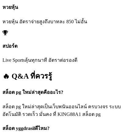
หวยหุ้น
หวยหุ้น อัตราจ่ายสูงถึงบาทละ 850 ไม่อั้น
สปอร์ต
Live Sportsลุ้นทุกนาที อัตราต่อรองดี
🔥 Q&A
ที่ควรรู้
สล็อต pg ใหม่ล่าสุดคืออะไร?
สล็อต pg ใหม่ล่าสุดเป็นเว็บพนันออนไลน์ ครบวงจร ระบบ
อัตโนมัติ รวดเร็ว มั่นคง ที่ KING88A1 สล็อต pg
สล็อต yggdrasilดีไหม?