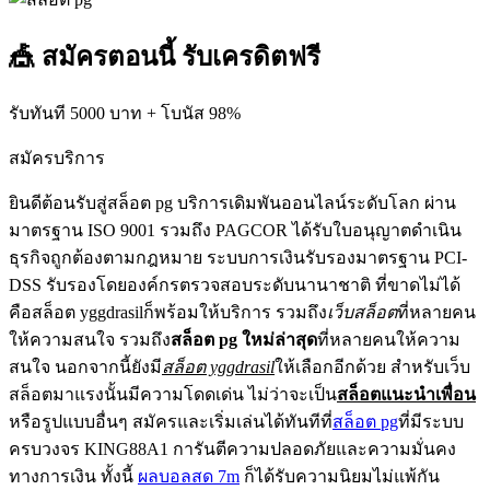
🎪 สมัครตอนนี้ รับเครดิตฟรี
รับทันที 5000 บาท + โบนัส 98%
สมัครบริการ
ยินดีต้อนรับสู่สล็อต pg บริการเดิมพันออนไลน์ระดับโลก ผ่าน
มาตรฐาน ISO 9001 รวมถึง PAGCOR ได้รับใบอนุญาตดำเนิน
ธุรกิจถูกต้องตามกฎหมาย ระบบการเงินรับรองมาตรฐาน PCI-
DSS รับรองโดยองค์กรตรวจสอบระดับนานาชาติ ที่ขาดไม่ได้
คือสล็อต yggdrasilก็พร้อมให้บริการ รวมถึง
เว็บสล็อต
ที่หลายคน
ให้ความสนใจ รวมถึง
สล็อต pg ใหม่ล่าสุด
ที่หลายคนให้ความ
สนใจ นอกจากนี้ยังมี
สล็อต yggdrasil
ให้เลือกอีกด้วย สำหรับเว็บ
สล็อตมาแรงนั้นมีความโดดเด่น ไม่ว่าจะเป็น
สล็อตแนะนำเพื่อน
หรือรูปแบบอื่นๆ สมัครและเริ่มเล่นได้ทันทีที่
สล็อต pg
ที่มีระบบ
ครบวงจร KING88A1 การันตีความปลอดภัยและความมั่นคง
ทางการเงิน ทั้งนี้
ผลบอลสด 7m
ก็ได้รับความนิยมไม่แพ้กัน