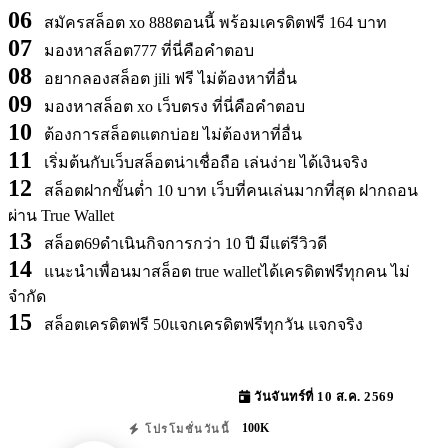
06
สมัครสล็อต xo 888ตอนนี้ พร้อมเครดิตฟรี 164 บาท
07
มองหาสล็อต777 ที่นี่คือคำตอบ
08
อยากลองสล็อต jili ฟรี ไม่ต้องหาที่อื่น
09
มองหาสล็อต xo เว็บตรง ที่นี่คือคำตอบ
10
ต้องการสล็อตแตกบ่อย ไม่ต้องหาที่อื่น
11
เริ่มต้นกับเว็บสล็อตน่าเชื่อถือ เล่นง่าย ได้เงินจริง
12
สล็อตฝากขั้นต่ำ 10 บาท เว็บที่คนเล่นมากที่สุด ฝากถอน
ผ่าน True Wallet
13
สล็อต69ดำเนินกิจการกว่า 10 ปี มีแต่รีวิวดี
14
แนะนำเพื่อนมาสล็อต true walletได้เครดิตฟรีทุกคน ไม่
จำกัด
15
สล็อตเครดิตฟรี 50แจกเครดิตฟรีทุกวัน แจกจริง
วันจันทร์ที่ 10 ส.ค. 2569
100K
โปรโมชั่นวันนี้