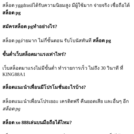
สล็อต yggdrasilได้รับความนิยมสูง มีผู้ใช้มาก จ่ายจริง เชื่อถือได้
สล็อต pg
สมัครสล็อต pgทำอย่างไร?
สล็อต pgง่ายมาก ไม่กี่ขั้นตอน รับโบนัสทันที
สล็อต pg
ขั้นต่ำเว็บสล็อตมาแรงเท่าไหร่?
เว็บสล็อตมาแรงไม่มีขั้นต่ำ ทำรายการเร็ว ไม่ถึง 30 วินาที ที่
KING88A1
สล็อตแนะนำเพื่อนมีโปรโมชั่นอะไรบ้าง?
สล็อตแนะนำเพื่อนโปรเยอะ เครดิตฟรี คืนยอดเสีย และอื่นๆ อีก
สล็อต pg
สล็อต xo 888เล่นบนมือถือได้ไหม?