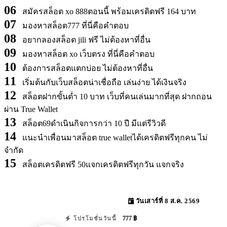
06
สมัครสล็อต xo 888ตอนนี้ พร้อมเครดิตฟรี 164 บาท
07
มองหาสล็อต777 ที่นี่คือคำตอบ
08
อยากลองสล็อต jili ฟรี ไม่ต้องหาที่อื่น
09
มองหาสล็อต xo เว็บตรง ที่นี่คือคำตอบ
10
ต้องการสล็อตแตกบ่อย ไม่ต้องหาที่อื่น
11
เริ่มต้นกับเว็บสล็อตน่าเชื่อถือ เล่นง่าย ได้เงินจริง
12
สล็อตฝากขั้นต่ำ 10 บาท เว็บที่คนเล่นมากที่สุด ฝากถอน
ผ่าน True Wallet
13
สล็อต69ดำเนินกิจการกว่า 10 ปี มีแต่รีวิวดี
14
แนะนำเพื่อนมาสล็อต true walletได้เครดิตฟรีทุกคน ไม่
จำกัด
15
สล็อตเครดิตฟรี 50แจกเครดิตฟรีทุกวัน แจกจริง
วันเสาร์ที่ 8 ส.ค. 2569
777 ฿
โปรโมชั่นวันนี้