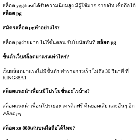
สล็อต yggdrasilได้รับความนิยมสูง มีผู้ใช้มาก จ่ายจริง เชื่อถือได้
สล็อต pg
สมัครสล็อต pgทำอย่างไร?
สล็อต pgง่ายมาก ไม่กี่ขั้นตอน รับโบนัสทันที
สล็อต pg
ขั้นต่ำเว็บสล็อตมาแรงเท่าไหร่?
เว็บสล็อตมาแรงไม่มีขั้นต่ำ ทำรายการเร็ว ไม่ถึง 30 วินาที ที่
KING88A1
สล็อตแนะนำเพื่อนมีโปรโมชั่นอะไรบ้าง?
สล็อตแนะนำเพื่อนโปรเยอะ เครดิตฟรี คืนยอดเสีย และอื่นๆ อีก
สล็อต pg
สล็อต xo 888เล่นบนมือถือได้ไหม?