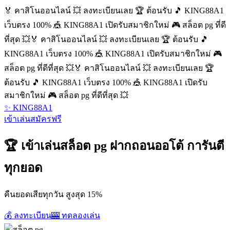
🏅 คาสิโนออนไลน์ 💥 ลงทะเบียนเลย 🏆 ต้อนรับ 🎵 KING88A1
เว็บตรง 100% 🎪 KING88A1 เปิดรับสมาชิกใหม่ 🎮 สล็อต pg ที่ดี
ที่สุด 💥
🏅 คาสิโนออนไลน์ 💥 ลงทะเบียนเลย 🏆 ต้อนรับ 🎵
KING88A1 เว็บตรง 100% 🎪 KING88A1 เปิดรับสมาชิกใหม่ 🎮
สล็อต pg ที่ดีที่สุด 💥
🏅 คาสิโนออนไลน์ 💥 ลงทะเบียนเลย 🏆
ต้อนรับ 🎵 KING88A1 เว็บตรง 100% 🎪 KING88A1 เปิดรับ
สมาชิกใหม่ 🎮 สล็อต pg ที่ดีที่สุด 💥
✨ KING88A1
เข้าเล่น
สมัครฟรี
🏆 เข้าเล่นสล็อต pg ฝากถอนออโต้ การันตี
ทุกยอด
คืนยอดเสียทุกวัน สูงสุด 15%
💰 ลงทะเบียน
🎰 ทดลองเล่น