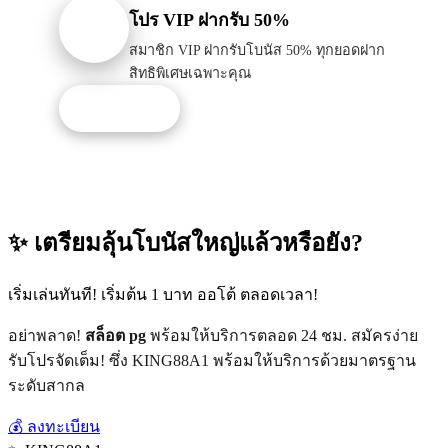
โปร VIP ฝากรับ 50%
สมาชิก VIP ฝากรับโบนัส 50% ทุกยอดฝาก
สิทธิพิเศษเฉพาะคุณ
รับโปรนี้
✨ เตรียมลุ้นโบนัสใหญ่แล้วหรือยัง?
เริ่มเล่นทันที! เริ่มต้น 1 บาท ออโต้ ตลอดเวลา!
อย่าพลาด!
สล็อต pg
พร้อมให้บริการตลอด 24 ชม. สมัครง่าย
รับโปรจัดเต็ม! ซึ่ง KING88A1 พร้อมให้บริการด้วยมาตรฐาน
ระดับสากล
💰 ลงทะเบียน