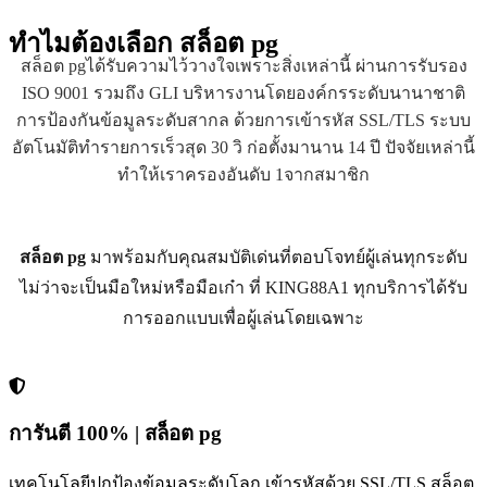
ทำไมต้องเลือก
สล็อต pg
สล็อต pgได้รับความไว้วางใจเพราะสิ่งเหล่านี้ ผ่านการรับรอง
ISO 9001 รวมถึง GLI บริหารงานโดยองค์กรระดับนานาชาติ
การป้องกันข้อมูลระดับสากล ด้วยการเข้ารหัส SSL/TLS ระบบ
อัตโนมัติทำรายการเร็วสุด 30 วิ ก่อตั้งมานาน 14 ปี ปัจจัยเหล่านี้
ทำให้เราครองอันดับ 1จากสมาชิก
สล็อต pg
มาพร้อมกับคุณสมบัติเด่นที่ตอบโจทย์ผู้เล่นทุกระดับ
ไม่ว่าจะเป็นมือใหม่หรือมือเก๋า ที่ KING88A1 ทุกบริการได้รับ
การออกแบบเพื่อผู้เล่นโดยเฉพาะ
การันตี 100% | สล็อต pg
เทคโนโลยีปกป้องข้อมูลระดับโลก เข้ารหัสด้วย SSL/TLS สล็อต