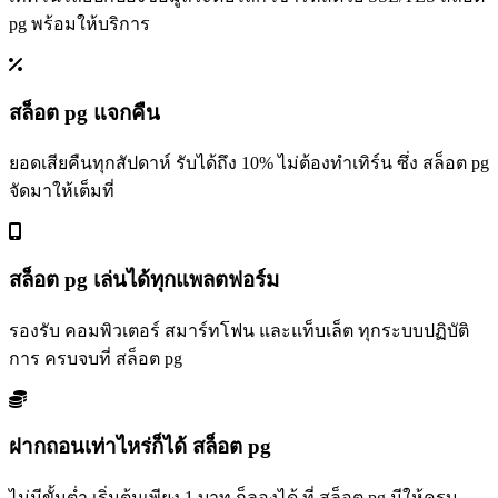
pg พร้อมให้บริการ
สล็อต pg แจกคืน
ยอดเสียคืนทุกสัปดาห์ รับได้ถึง 10% ไม่ต้องทำเทิร์น ซึ่ง สล็อต pg
จัดมาให้เต็มที่
สล็อต pg เล่นได้ทุกแพลตฟอร์ม
รองรับ คอมพิวเตอร์ สมาร์ทโฟน และแท็บเล็ต ทุกระบบปฏิบัติ
การ ครบจบที่ สล็อต pg
ฝากถอนเท่าไหร่ก็ได้ สล็อต pg
ไม่มีขั้นต่ำ เริ่มต้นเพียง 1 บาท ก็ลองได้ ที่ สล็อต pg มีให้ครบ