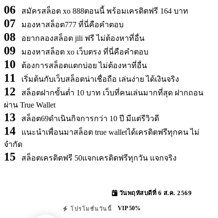
06
สมัครสล็อต xo 888ตอนนี้ พร้อมเครดิตฟรี 164 บาท
07
มองหาสล็อต777 ที่นี่คือคำตอบ
08
อยากลองสล็อต jili ฟรี ไม่ต้องหาที่อื่น
09
มองหาสล็อต xo เว็บตรง ที่นี่คือคำตอบ
10
ต้องการสล็อตแตกบ่อย ไม่ต้องหาที่อื่น
11
เริ่มต้นกับเว็บสล็อตน่าเชื่อถือ เล่นง่าย ได้เงินจริง
12
สล็อตฝากขั้นต่ำ 10 บาท เว็บที่คนเล่นมากที่สุด ฝากถอน
ผ่าน True Wallet
13
สล็อต69ดำเนินกิจการกว่า 10 ปี มีแต่รีวิวดี
14
แนะนำเพื่อนมาสล็อต true walletได้เครดิตฟรีทุกคน ไม่
จำกัด
15
สล็อตเครดิตฟรี 50แจกเครดิตฟรีทุกวัน แจกจริง
วันพฤหัสบดีที่ 6 ส.ค. 2569
VIP 50%
โปรโมชั่นวันนี้