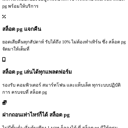
pg พร้อมให้บริการ
สล็อต pg แจกคืน
ยอดเสียคืนทุกสัปดาห์ รับได้ถึง 10% ไม่ต้องทำเทิร์น ซึ่ง สล็อต pg
จัดมาให้เต็มที่
สล็อต pg เล่นได้ทุกแพลตฟอร์ม
รองรับ คอมพิวเตอร์ สมาร์ทโฟน และแท็บเล็ต ทุกระบบปฏิบัติ
การ ครบจบที่ สล็อต pg
ฝากถอนเท่าไหร่ก็ได้ สล็อต pg
ไม่มีขั้นต่ำ เริ่มต้นเพียง 1 บาท ก็ลองได้ ที่ สล็อต pg มีให้ครบ