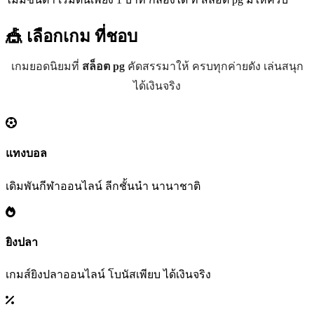
🎪 เลือกเกม
ที่ชอบ
เกมยอดนิยมที่
สล็อต pg
คัดสรรมาให้ ครบทุกค่ายดัง เล่นสนุก
ได้เงินจริง
แทงบอล
เดิมพันกีฬาออนไลน์ ลีกชั้นนำ นานาชาติ
ยิงปลา
เกมส์ยิงปลาออนไลน์ โบนัสเพียบ ได้เงินจริง