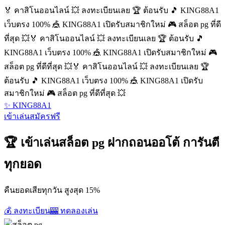
🏅 คาสิโนออนไลน์ 💥 ลงทะเบียนเลย 🏆 ต้อนรับ 🎵 KING88A1
เว็บตรง 100% 🎪 KING88A1 เปิดรับสมาชิกใหม่ 🎮 สล็อต pg ที่ดี
ที่สุด 💥
🏅 คาสิโนออนไลน์ 💥 ลงทะเบียนเลย 🏆 ต้อนรับ 🎵
KING88A1 เว็บตรง 100% 🎪 KING88A1 เปิดรับสมาชิกใหม่ 🎮
สล็อต pg ที่ดีที่สุด 💥
🏅 คาสิโนออนไลน์ 💥 ลงทะเบียนเลย 🏆
ต้อนรับ 🎵 KING88A1 เว็บตรง 100% 🎪 KING88A1 เปิดรับ
สมาชิกใหม่ 🎮 สล็อต pg ที่ดีที่สุด 💥
✨ KING88A1
เข้าเล่น
สมัครฟรี
🏆 เข้าเล่นสล็อต pg ฝากถอนออโต้ การันตี
ทุกยอด
คืนยอดเสียทุกวัน สูงสุด 15%
💰 ลงทะเบียน
🎰 ทดลองเล่น