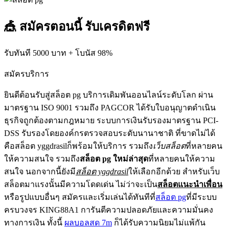
🎪 สมัครตอนนี้ รับเครดิตฟรี
รับทันที 5000 บาท + โบนัส 98%
สมัครบริการ
ยินดีต้อนรับสู่สล็อต pg บริการเดิมพันออนไลน์ระดับโลก ผ่าน
มาตรฐาน ISO 9001 รวมถึง PAGCOR ได้รับใบอนุญาตดำเนิน
ธุรกิจถูกต้องตามกฎหมาย ระบบการเงินรับรองมาตรฐาน PCI-
DSS รับรองโดยองค์กรตรวจสอบระดับนานาชาติ ที่ขาดไม่ได้
คือสล็อต yggdrasilก็พร้อมให้บริการ รวมถึง
เว็บสล็อต
ที่หลายคน
ให้ความสนใจ รวมถึง
สล็อต pg ใหม่ล่าสุด
ที่หลายคนให้ความ
สนใจ นอกจากนี้ยังมี
สล็อต yggdrasil
ให้เลือกอีกด้วย สำหรับเว็บ
สล็อตมาแรงนั้นมีความโดดเด่น ไม่ว่าจะเป็น
สล็อตแนะนำเพื่อน
หรือรูปแบบอื่นๆ สมัครและเริ่มเล่นได้ทันทีที่
สล็อต pg
ที่มีระบบ
ครบวงจร KING88A1 การันตีความปลอดภัยและความมั่นคง
ทางการเงิน ทั้งนี้
ผลบอลสด 7m
ก็ได้รับความนิยมไม่แพ้กัน