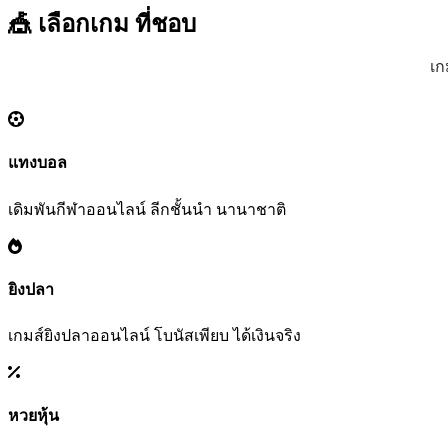
🎪 เลือกเกม
ที่ชอบ
เก
แทงบอล
เดิมพันกีฬาออนไลน์ ลีกชั้นนำ นานาชาติ
ยิงปลา
เกมส์ยิงปลาออนไลน์ โบนัสเพียบ ได้เงินจริง
หวยหุ้น