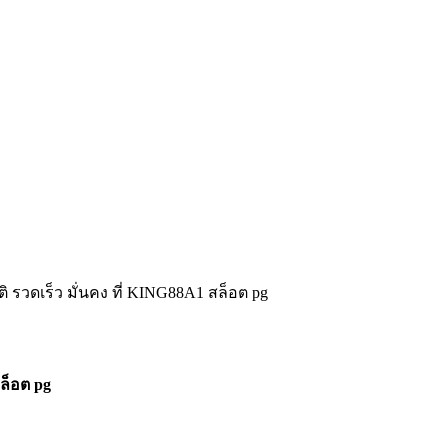
 รวดเร็ว มั่นคง ที่ KING88A1 สล็อต pg
ล็อต pg