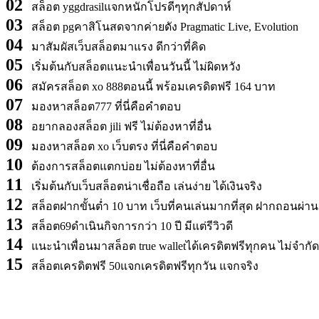
02
สล็อต yggdrasilแจกหนักโปรดีๆทุกสัปดาห์
03
สล็อต pgคาสิโนสดจากค่ายดัง Pragmatic Live, Evolution
04
มาสัมผัสเว็บสล็อตมาแรง ดีกว่าที่คิด
05
เริ่มต้นกับสล็อตแนะนำเพื่อนวันนี้ ไม่ผิดหวัง
06
สมัครสล็อต xo 888ตอนนี้ พร้อมเครดิตฟรี 164 บาท
07
มองหาสล็อต777 ที่นี่คือคำตอบ
08
อยากลองสล็อต jili ฟรี ไม่ต้องหาที่อื่น
09
มองหาสล็อต xo เว็บตรง ที่นี่คือคำตอบ
10
ต้องการสล็อตแตกบ่อย ไม่ต้องหาที่อื่น
11
เริ่มต้นกับเว็บสล็อตน่าเชื่อถือ เล่นง่าย ได้เงินจริง
12
สล็อตฝากขั้นต่ำ 10 บาท เว็บที่คนเล่นมากที่สุด ฝากถอนผ่าน 
13
สล็อต69ดำเนินกิจการกว่า 10 ปี มีแต่รีวิวดี
14
แนะนำเพื่อนมาสล็อต true walletได้เครดิตฟรีทุกคน ไม่จำกัด
15
สล็อตเครดิตฟรี 50แจกเครดิตฟรีทุกวัน แจกจริง