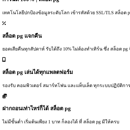
เทคโนโลยีปกป้องข้อมูลระดับโลก เข้ารหัสด้วย SSL/TLS สล็อต p
สล็อต pg แจกคืน
ยอดเสียคืนทุกสัปดาห์ รับได้ถึง 10% ไม่ต้องทำเทิร์น ซึ่ง สล็อต pg จ
สล็อต pg เล่นได้ทุกแพลตฟอร์ม
รองรับ คอมพิวเตอร์ สมาร์ทโฟน และแท็บเล็ต ทุกระบบปฏิบัติการ
ฝากถอนเท่าไหร่ก็ได้ สล็อต pg
ไม่มีขั้นต่ำ เริ่มต้นเพียง 1 บาท ก็ลองได้ ที่ สล็อต pg มีให้ครบ