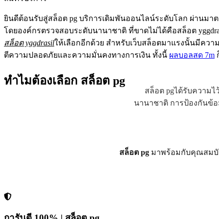
ยินดีต้อนรับสู่สล็อต pg บริการเดิมพันออนไลน์ระดับโลก ผ่า
โดยองค์กรตรวจสอบระดับนานาชาติ ที่ขาดไม่ได้คือสล็อต yggdras
สล็อต yggdrasil
ให้เลือกอีกด้วย สำหรับเว็บสล็อตมาแรงนั้นมีความ
ตีความปลอดภัยและความมั่นคงทางการเงิน ทั้งนี้
ผลบอลสด 7m
ก
ทำไมต้องเลือก
สล็อต pg
สล็อต pgได้รับความไว
นานาชาติ การป้องกันข้อม
สล็อต pg
มาพร้อมกับคุณสมบัติเ
การันตี 100% | สล็อต pg