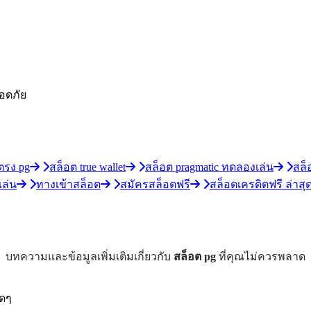
ลอดภัย
ตรง pg
สล็อต true wallet
สล็อต pragmatic ทดลองเล่น
สล็
เล่น
ทางเข้าสล็อต
สมัครสล็อตฟรี
สล็อตเครดิตฟรี ล่าสุ
บทความและข้อมูลเพิ่มเติมเกี่ยวกับ
สล็อต pg
ที่คุณไม่ควรพลาด
ุดๆ