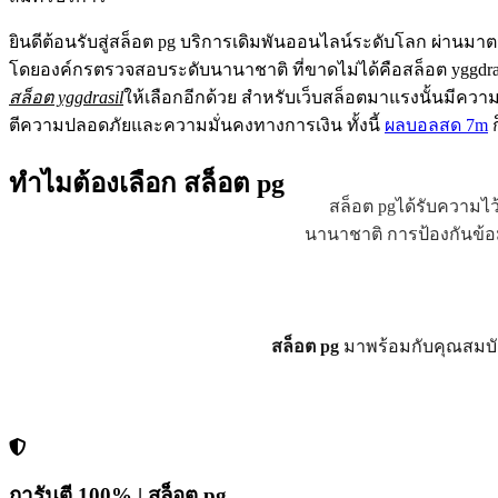
ยินดีต้อนรับสู่สล็อต pg บริการเดิมพันออนไลน์ระดับโลก ผ่า
โดยองค์กรตรวจสอบระดับนานาชาติ ที่ขาดไม่ได้คือสล็อต yggdras
สล็อต yggdrasil
ให้เลือกอีกด้วย สำหรับเว็บสล็อตมาแรงนั้นมีความ
ตีความปลอดภัยและความมั่นคงทางการเงิน ทั้งนี้
ผลบอลสด 7m
ก
ทำไมต้องเลือก
สล็อต pg
สล็อต pgได้รับความไว
นานาชาติ การป้องกันข้อม
สล็อต pg
มาพร้อมกับคุณสมบัติเ
การันตี 100% | สล็อต pg