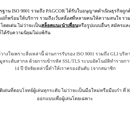
นมาตรฐาน ISO 9001 รวมถึง PAGCOR ได้รับใบอนุญาตดำเนินธุรกิจ
ilก็พร้อมให้บริการ รวมถึง
เว็บสล็อต
ที่หลายคนให้ความสนใจ รวม
โดดเด่น ไม่ว่าจะเป็น
สล็อตแนะนำเพื่อน
หรือรูปแบบอื่นๆ สมัครและเร
็ได้รับความนิยมไม่แพ้กัน
้วางใจเพราะสิ่งเหล่านี้ ผ่านการรับรอง ISO 9001 รวมถึง GLI บร
ูลระดับสากล ด้วยการเข้ารหัส SSL/TLS ระบบอัตโนมัติทำรายการเร
14 ปี ปัจจัยเหล่านี้ทำให้เราครองอันดับ 1จากสมาชิก
ด่นที่ตอบโจทย์ผู้เล่นทุกระดับ ไม่ว่าจะเป็นมือใหม่หรือมือเก๋า ที
ออกแบบเพื่อผู้เล่นโดยเฉพาะ