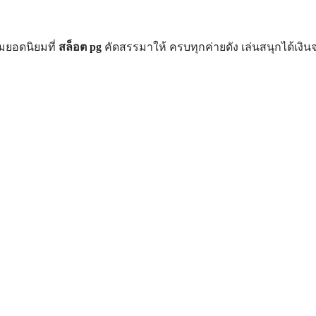
มยอดนิยมที่
สล็อต pg
คัดสรรมาให้ ครบทุกค่ายดัง เล่นสนุกได้เงินจ