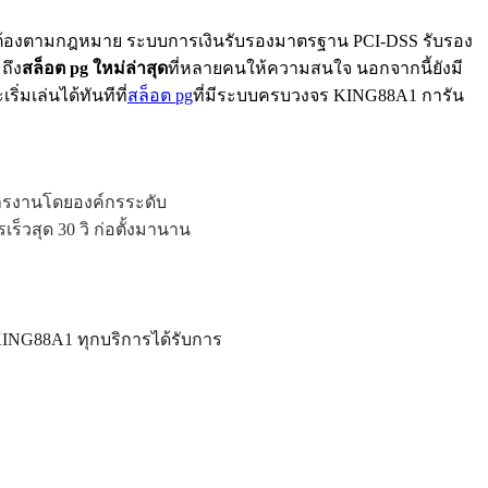
ถูกต้องตามกฎหมาย ระบบการเงินรับรองมาตรฐาน PCI-DSS รับรอง
ถึง
สล็อต pg ใหม่ล่าสุด
ที่หลายคนให้ความสนใจ นอกจากนี้ยังมี
ิ่มเล่นได้ทันทีที่
สล็อต pg
ที่มีระบบครบวงจร KING88A1 การัน
ิหารงานโดยองค์กรระดับ
็วสุด 30 วิ ก่อตั้งมานาน
่ KING88A1 ทุกบริการได้รับการ