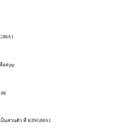
ING88A1
ล็อต pg
 pg
็นส่วนตัว ที่ KING88A1