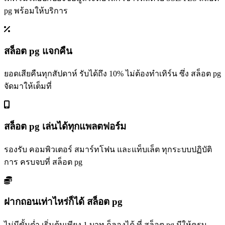
pg พร้อมให้บริการ
สล็อต pg แจกคืน
ยอดเสียคืนทุกสัปดาห์ รับได้ถึง 10% ไม่ต้องทำเทิร์น ซึ่ง สล็อต pg
จัดมาให้เต็มที่
สล็อต pg เล่นได้ทุกแพลตฟอร์ม
รองรับ คอมพิวเตอร์ สมาร์ทโฟน และแท็บเล็ต ทุกระบบปฏิบัติ
การ ครบจบที่ สล็อต pg
ฝากถอนเท่าไหร่ก็ได้ สล็อต pg
ไม่มีขั้นต่ำ เริ่มต้นเพียง 1 บาท ก็ลองได้ ที่ สล็อต pg มีให้ครบ