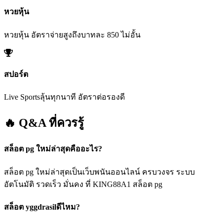
หวยหุ้น
หวยหุ้น อัตราจ่ายสูงถึงบาทละ 850 ไม่อั้น
สปอร์ต
Live Sportsลุ้นทุกนาที อัตราต่อรองดี
🔥 Q&A
ที่ควรรู้
สล็อต pg ใหม่ล่าสุดคืออะไร?
สล็อต pg ใหม่ล่าสุดเป็นเว็บพนันออนไลน์ ครบวงจร ระบบ
อัตโนมัติ รวดเร็ว มั่นคง ที่ KING88A1 สล็อต pg
สล็อต yggdrasilดีไหม?