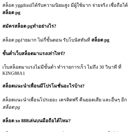
สล็อต yggdrasilได้รับความนิยมสูง มีผู้ใช้มาก จ่ายจริง เชื่อถือได้
สล็อต pg
สมัครสล็อต pgทำอย่างไร?
สล็อต pgง่ายมาก ไม่กี่ขั้นตอน รับโบนัสทันที
สล็อต pg
ขั้นต่ำเว็บสล็อตมาแรงเท่าไหร่?
เว็บสล็อตมาแรงไม่มีขั้นต่ำ ทำรายการเร็ว ไม่ถึง 30 วินาที ที่
KING88A1
สล็อตแนะนำเพื่อนมีโปรโมชั่นอะไรบ้าง?
สล็อตแนะนำเพื่อนโปรเยอะ เครดิตฟรี คืนยอดเสีย และอื่นๆ อีก
สล็อต pg
สล็อต xo 888เล่นบนมือถือได้ไหม?