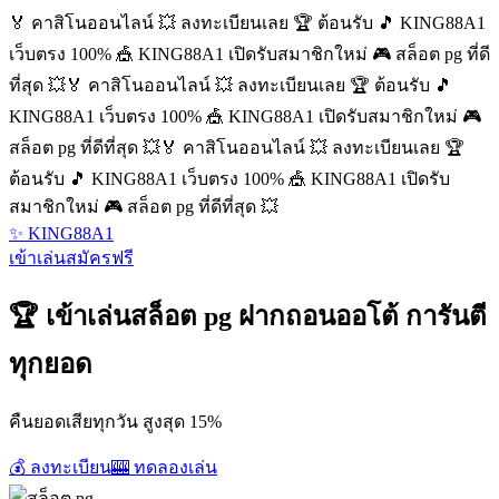
🏅 คาสิโนออนไลน์ 💥 ลงทะเบียนเลย 🏆 ต้อนรับ 🎵 KING88A1
เว็บตรง 100% 🎪 KING88A1 เปิดรับสมาชิกใหม่ 🎮 สล็อต pg ที่ดี
ที่สุด 💥
🏅 คาสิโนออนไลน์ 💥 ลงทะเบียนเลย 🏆 ต้อนรับ 🎵
KING88A1 เว็บตรง 100% 🎪 KING88A1 เปิดรับสมาชิกใหม่ 🎮
สล็อต pg ที่ดีที่สุด 💥
🏅 คาสิโนออนไลน์ 💥 ลงทะเบียนเลย 🏆
ต้อนรับ 🎵 KING88A1 เว็บตรง 100% 🎪 KING88A1 เปิดรับ
สมาชิกใหม่ 🎮 สล็อต pg ที่ดีที่สุด 💥
✨ KING88A1
เข้าเล่น
สมัครฟรี
🏆 เข้าเล่นสล็อต pg ฝากถอนออโต้ การันตี
ทุกยอด
คืนยอดเสียทุกวัน สูงสุด 15%
💰 ลงทะเบียน
🎰 ทดลองเล่น