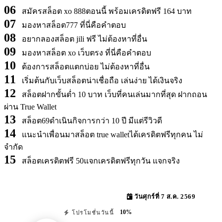
06
สมัครสล็อต xo 888ตอนนี้ พร้อมเครดิตฟรี 164 บาท
07
มองหาสล็อต777 ที่นี่คือคำตอบ
08
อยากลองสล็อต jili ฟรี ไม่ต้องหาที่อื่น
09
มองหาสล็อต xo เว็บตรง ที่นี่คือคำตอบ
10
ต้องการสล็อตแตกบ่อย ไม่ต้องหาที่อื่น
11
เริ่มต้นกับเว็บสล็อตน่าเชื่อถือ เล่นง่าย ได้เงินจริง
12
สล็อตฝากขั้นต่ำ 10 บาท เว็บที่คนเล่นมากที่สุด ฝากถอน
ผ่าน True Wallet
13
สล็อต69ดำเนินกิจการกว่า 10 ปี มีแต่รีวิวดี
14
แนะนำเพื่อนมาสล็อต true walletได้เครดิตฟรีทุกคน ไม่
จำกัด
15
สล็อตเครดิตฟรี 50แจกเครดิตฟรีทุกวัน แจกจริง
วันศุกร์ที่ 7 ส.ค. 2569
10%
โปรโมชั่นวันนี้