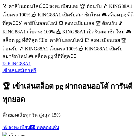
🏅 คาสิโนออนไลน์ 💥 ลงทะเบียนเลย 🏆 ต้อนรับ 🎵 KING88A1
เว็บตรง 100% 🎪 KING88A1 เปิดรับสมาชิกใหม่ 🎮 สล็อต pg ที่ดี
ที่สุด 💥
🏅 คาสิโนออนไลน์ 💥 ลงทะเบียนเลย 🏆 ต้อนรับ 🎵
KING88A1 เว็บตรง 100% 🎪 KING88A1 เปิดรับสมาชิกใหม่ 🎮
สล็อต pg ที่ดีที่สุด 💥
🏅 คาสิโนออนไลน์ 💥 ลงทะเบียนเลย 🏆
ต้อนรับ 🎵 KING88A1 เว็บตรง 100% 🎪 KING88A1 เปิดรับ
สมาชิกใหม่ 🎮 สล็อต pg ที่ดีที่สุด 💥
✨ KING88A1
เข้าเล่น
สมัครฟรี
🏆 เข้าเล่นสล็อต pg ฝากถอนออโต้ การันตี
ทุกยอด
คืนยอดเสียทุกวัน สูงสุด 15%
💰 ลงทะเบียน
🎰 ทดลองเล่น