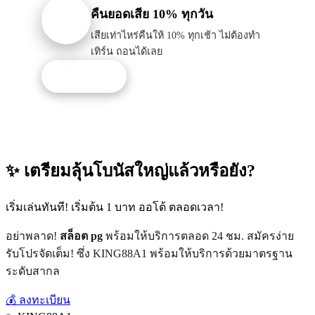
คืนยอดเสีย 10% ทุกวัน
เสียเท่าไหร่คืนให้ 10% ทุกเช้า ไม่ต้องทำ
เทิร์น ถอนได้เลย
รับโปรนี้
✨ เตรียมลุ้นโบนัสใหญ่แล้วหรือยัง?
เริ่มเล่นทันที! เริ่มต้น 1 บาท ออโต้ ตลอดเวลา!
อย่าพลาด!
สล็อต pg
พร้อมให้บริการตลอด 24 ชม. สมัครง่าย
รับโปรจัดเต็ม! ซึ่ง KING88A1 พร้อมให้บริการด้วยมาตรฐาน
ระดับสากล
💰 ลงทะเบียน