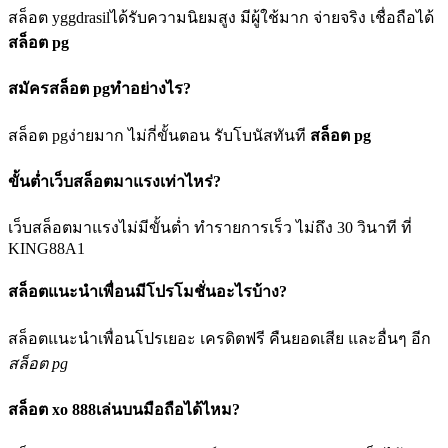
สล็อต yggdrasilได้รับความนิยมสูง มีผู้ใช้มาก จ่ายจริง เชื่อถือได้
สล็อต pg
สมัครสล็อต pgทำอย่างไร?
สล็อต pgง่ายมาก ไม่กี่ขั้นตอน รับโบนัสทันที
สล็อต pg
ขั้นต่ำเว็บสล็อตมาแรงเท่าไหร่?
เว็บสล็อตมาแรงไม่มีขั้นต่ำ ทำรายการเร็ว ไม่ถึง 30 วินาที ที่
KING88A1
สล็อตแนะนำเพื่อนมีโปรโมชั่นอะไรบ้าง?
สล็อตแนะนำเพื่อนโปรเยอะ เครดิตฟรี คืนยอดเสีย และอื่นๆ อีก
สล็อต pg
สล็อต xo 888เล่นบนมือถือได้ไหม?